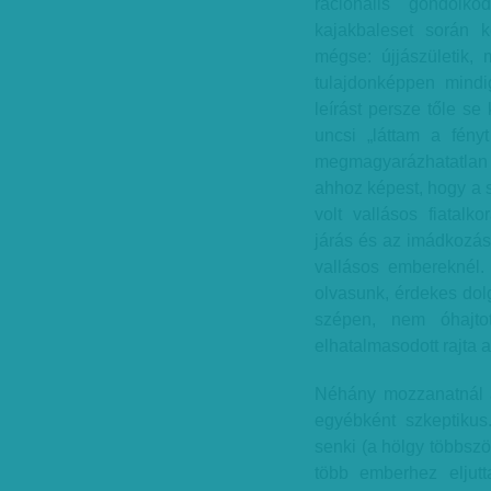
racionális gondolk
kajakbaleset során k
mégse: újjászületik,
tulajdonképpen mindi
leírást persze tőle s
uncsi „láttam a fény
megmagyarázhatatlan 
ahhoz képest, hogy a s
volt vallásos fiatalk
járás és az imádkozás 
vallásos embereknél
olvasunk, érdekes dol
szépen, nem óhajto
elhatalmasodott rajta 
Néhány mozzanatnál a
egyébként szkeptikus
senki (a hölgy többszö
több emberhez eljut