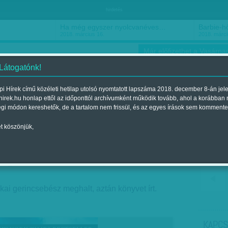
hirdetés
Ha még egyszer nyolcvanéves…
Barbie-h
2018. március 16.
2018. márci
Már előfizethet a Vasárnap
 Látogatónk!
i Hírek című közéleti hetilap utolsó nyomtatott lapszáma 2018. december 8-án jel
hirek.hu honlap ettől az időponttól archívumként működik tovább, ahol a korábban
ókusz
Szerintem
Ízlés
Sport
égi módon kereshetők, de a tartalom nem frissül, és az egyes írások sem kommente
t köszönjük,
 Tourist
Megjelent a 2013. november 24.-i lapszámban
kai gerincsebész meghalt, aztán könyvet írt.
KAPCS