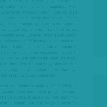
odású ember: a szerző egy dél-amerikai
ét szikla közé szorul, és megfullad. Aztán
 meggyógyul, miközben rájön, hogy az életét
g is isteni machinációk hálózták be. Pontos
e kapunk a mennyországról, de azért mégse az
t az alagút végén” sztori ez, néhol tényleg
eseményekkel. Egyetlen dolog sántít csupán:
zerző a legelejétől bizonygatja, mennyire nem
orában, alapbeállításnak számít a templomba
nála – ami, valljuk be, viszonylag ritka a nem
. No, de ha nem háborgunk ezen, és tovább
gokra derül fény. Például, hogy Mary köszönte
tt visszajönni a halálból – és komolyan
a depresszió az újjászületése után.
zért az is fölhúzza majd a szemöldökét, aki
. Szépirodalmi műremeket persze ne várjon
r hangsúlyozza, fő célja annyi volt, hogy minél
tassa a sztorit), ám egy hasznos hozadéka