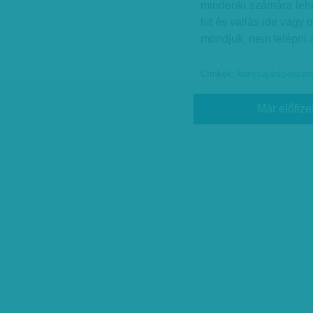
mindenki számára lehet
hit és vallás ide vagy 
mondjuk, nem lelépni a
Címkék:
könyvajánló-recen
Már előfize