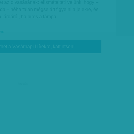
 az olvasásának: elismételteti velünk, hogy –
oda – néha talán mégse árt figyelni a jelekre, és
 járdáról, ha piros a lámpa.
zió
thet a Vasárnapi Hírekre, kattintson!
hirdetés