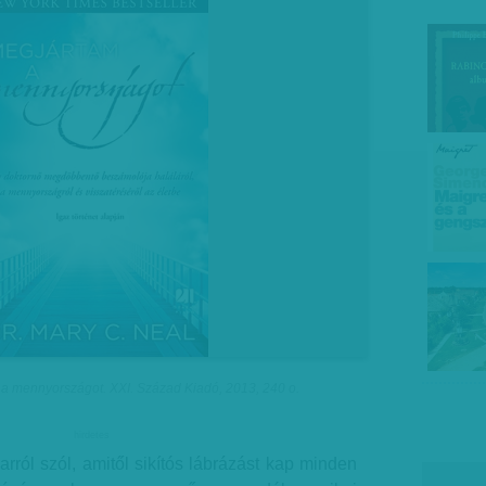
 a mennyországot. XXI. Század Kiadó, 2013, 240 o.
hirdetes
arról szól, amitől sikítós lábrázást kap minden