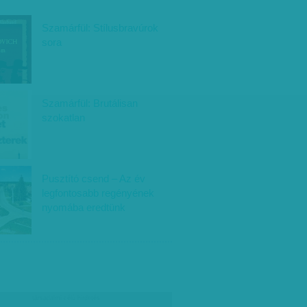
Szamárfül: Stílusbravúrok
sora
Szamárfül: Brutálisan
szokatlan
Pusztító csend – Az év
legfontosabb regényének
nyomába eredtünk
társadalmi célú hirdetés