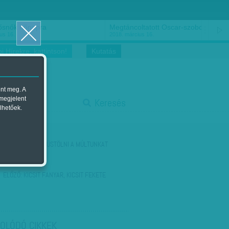
ősnők nőnapra
Megtáncoltatott Oscar-szobor
us 16.
2018. március 16.
i Hírekre, kattintson!
Kutatás
ent meg. A
start
 megjelent
Keresés
lhetőek.
stop
KÖVETKEZŐ:
KIFÜSTÖLNI A MÚLTUNKAT
ELŐZŐ:
KICSIT FANYAR, KICSIT FEKETE
OLÓDÓ CIKKEK