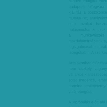
Minden eddigitől eltér
budapesti fellegvár
kiállítás a posztkonce
mutatja be, amelyeket 
csak azokat haszná
hatásmechanizmusukra
a munkavégzés 
mozdulatmintázatokra
legizgalmasabb darab
lebegőkabin. A szerkez
Arra azonban már csak 
nem csekély vagánys
vállalkozik a tesztlebe
sötét medence, amely
harminc centiméternyi 
való lebegést.
A kipróbálás előtt alá 