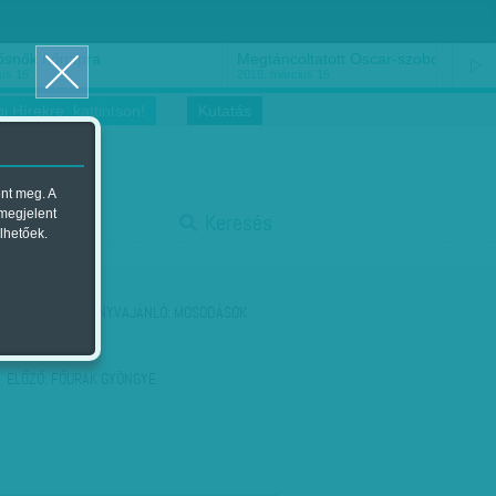
ősnők nőnapra
Megtáncoltatott Oscar-szobor
us 16.
2018. március 16.
i Hírekre, kattintson!
Kutatás
ent meg. A
start
 megjelent
Keresés
lhetőek.
stop
KÖVETKEZŐ:
KÖNYVAJÁNLÓ: MOSODÁSOK
KÉPZELETE
ELŐZŐ:
FŐURAK GYÖNGYE