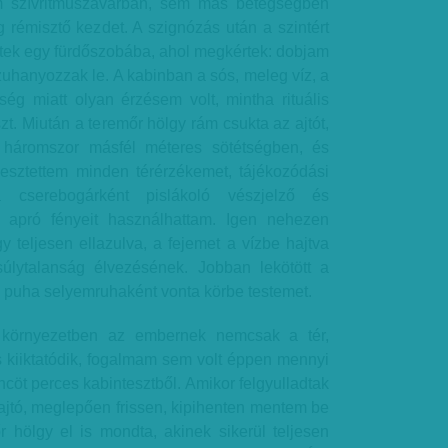
m szívritmuszavarban, sem más betegségben
rémisztő kezdet. A szignózás után a szintért
ltek egy fürdőszobába, ahol megkértek: dobjam
 zuhanyozzak le. A kabinban a sós, meleg víz, a
ség miatt olyan érzésem volt, mintha rituális
t. Miután a teremőr hölgy rám csukta az ajtót,
háromszor másfél méteres sötétségben, és
vesztettem minden térérzékemet, tájékozódási
 cserebogárként pislákoló vészjelző és
k apró fényeit használhattam. Igen nehezen
 teljesen ellazulva, a fejemet a vízbe hajtva
lytalanság élvezésének. Jobban lekötött a
, puha selyemruhaként vonta körbe testemet.
környezetben az embernek nemcsak a tér,
 kiiktatódik, fogalmam sem volt éppen mennyi
incöt perces kabintesztből. Amikor felgyulladtak
z ajtó, meglepően frissen, kipihenten mentem be
r hölgy el is mondta, akinek sikerül teljesen