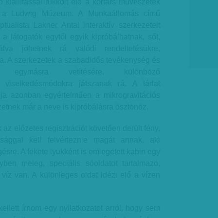
ő kiállítással rukkolt elő a kortárs művészetek
a, a Ludwig Múzeum. A Munkaállomás című
ptualista Lakner Antal interaktív szerkezeteit
a látogatók egytől egyik kipróbálhatnak, sőt,
lva jöhetnek rá valódi rendeltetésükre,
. A szerkezetek a szabadidős tevékenység és
egymásra vetítésére, különböző
, viselkedésmódokra játszanak rá. A tárlat
ja azonban egyértelműen a mikrogravitációs
etnek már a neve is kipróbálásra ösztönöz.
az előzetes regisztrációt követően derült fény,
ággal kell felvérteznie magát annak, aki
gésre. A fekete lyukként is emlegetett kabin egy
ben meleg, speciális sóoldatot tartalmazó,
víz van. A különleges oldat idézi elő a vízen
kellett írnom egy nyilatkozatot arról, hogy sem