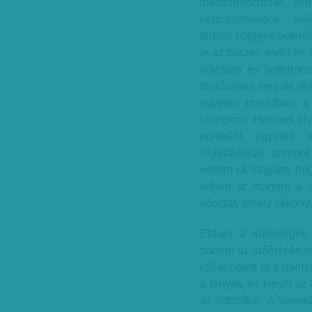
inkontinenciában, se
nem szenvedek – elég 
felelős hölgyek betere
le az összes textilt és
sötétség és sejtelmes
fürdőzésen vennék rész
egyedül maradtam a 
lebegtem. Hirtelen el
pontként egyedül a
világításjelző gombo
vettem rá magam, hogy
adjam át magam a sú
sóoldat, amely vékony
Ebben a különleges 
hanem az időérzéke is
idő telhetett el a harm
a fények, és kinyílt a
az öltözőbe. A teremő