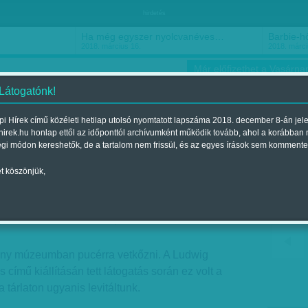
hirdetés
Ha még egyszer nyolcvanéves…
Barbie-h
2018. március 16.
2018. márci
Már előfizethet a Vasárnap
 Látogatónk!
i Hírek című közéleti hetilap utolsó nyomtatott lapszáma 2018. december 8-án jel
hirek.hu honlap ettől az időponttól archívumként működik tovább, ahol a korábban
ókusz
Szerintem
Ízlés
Sport
égi módon kereshetők, de a tartalom nem frissül, és az egyes írások sem kommente
t köszönjük,
a Ludwigban
elent a 2012. október 07.-i lapszámban
y múzeumban pucérra vetkőzni. A Ludwig
mű kiállításán tett látogatás során ez volt a
 tárlaton ugyanis levitáltunk.