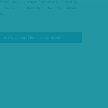
fél óra alatt, az négyórányi alvást pótolhat. Így
 kiállítási aktivitás, hanem divatos
s.
thet a Vasárnapi Hírekre, kattintson!
hirdetés