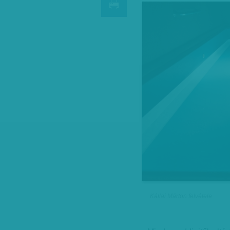
Kállai Márton felvétele