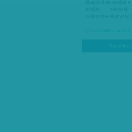
kikapcsolnia ezalatt a 
levitálni nemcsak
wellnesstevékenység i
Címkék:
kiállítás
,
múzeum
Már előfize