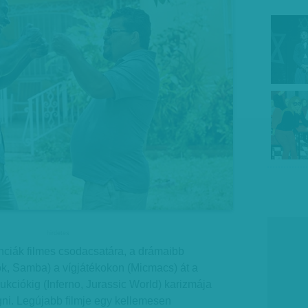
hirdetes
nciák filmes csodacsatára, a drámaibb
ók, Samba) a vígjátékokon (Micmacs) át a
kciókig (Inferno, Jurassic World) karizmája
gni. Legújabb filmje egy kellemesen