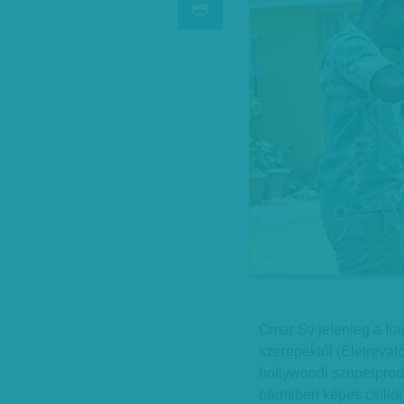
Omar Sy jelenleg a fra
szerepektől (Életreval
hollywoodi szuperprodu
bármiben képes csillo