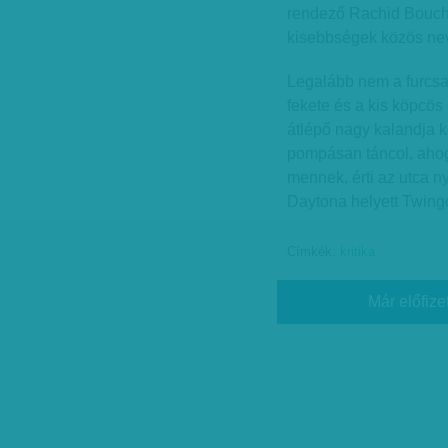
rendező Rachid Boucha
kisebbségek közös nev
Legalább nem a furcsa 
fekete és a kis köpcös
átlépő nagy kalandja k
pompásan táncol, ahogy
mennek, érti az utca ny
Daytona helyett Twingó
Címkék:
kritika
Már előfize