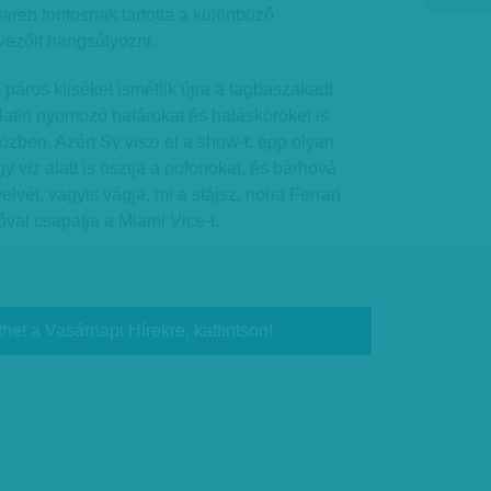
reb fontosnak tartotta a különböző
ezőit hangsúlyozni.
páros kliséket ismétlik újra a tagbaszakadt
 latin nyomozó határokat és hatásköröket is
özben. Azért Sy viszi el a show-t: épp olyan
 víz alatt is osztja a pofonokat, és bárhová
elvét, vagyis vágja, mi a stájsz, noha Ferrari
val csapatja a Miami Vice-t.
thet a Vasárnapi Hírekre, kattintson!
hirdetés