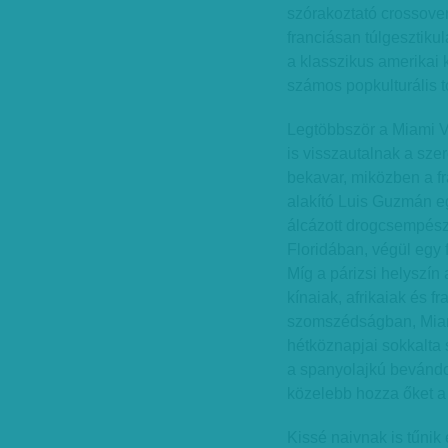
szórakoztató crossover
franciásan túlgesztik
a klasszikus amerikai 
számos popkulturális 
Legtöbbször a Miami V
is visszautalnak a sze
bekavar, miközben a fr
alakító Luis Guzmán e
álcázott drogcsempés
Floridában, végül egy f
Míg a párizsi helyszín 
kínaiak, afrikaiak és 
szomszédságban, Miam
hétköznapjai sokkalta s
a spanyolajkú bevándo
közelebb hozza őket a
Kissé naivnak is tűnik 