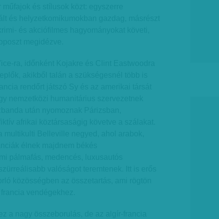
 műfajok és stílusok közt: egyszerre
ulált és helyzetkomikumokban gazdag, másrészt
krimi- és akciófilmes hagyományokat követi,
toposzt megidézve.
ice-ra, időnként Kojakre és Clint Eastwoodra
replők, akikből talán a szükségesnél több is
ancia rendőrt játszó Sy és az amerikai társát
gy nemzetközi humanitárius szervezetnek
zbanda után nyomoznak Párizsban,
iktív afrikai köztársaságig követve a szálakat.
a multikulti Belleville negyed, ahol arabok,
franciák élnek majdnem békés
i pálmafás, medencés, luxusautós
zürreálisabb valóságot teremtenek. Itt is erős
rló közösségben az összetartás, ami rögtön
 francia vendégekhez.
ez a nagy összeborulás, de az algír-francia