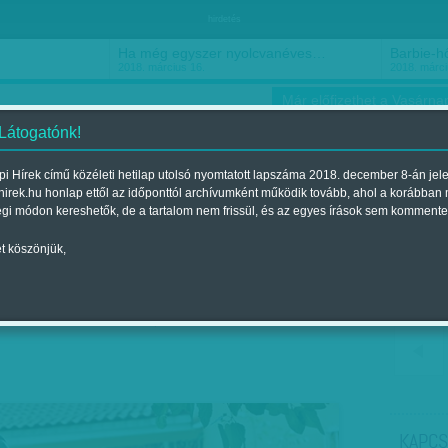
hirdetés
Ha még egyszer nyolcvanéves…
Barbie-h
2018. március 16.
2018. márci
Már előfizethet a Vasárnap
 Látogatónk!
i Hírek című közéleti hetilap utolsó nyomtatott lapszáma 2018. december 8-án jel
hirek.hu honlap ettől az időponttól archívumként működik tovább, ahol a korábban
ókusz
Szerintem
Ízlés
Sport
égi módon kereshetők, de a tartalom nem frissül, és az egyes írások sem kommente
t köszönjük,
t a 2018. november 17.-i lapszámban
KAPCS