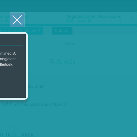
ősnők nőnapra
Megtáncoltatott Oscar-szobor
us 16.
2018. március 16.
i Hírekre, kattintson!
Kutatás
magyar
ent meg. A
start
 megjelent
Keresés
lhetőek.
stop
KÖVETKEZŐ:
KÖZÖS JÁTÉK
ELŐZŐ:
A GRÁNÁTALMAFA ÁRNYÉKÁBAN
OLÓDÓ CIKKEK