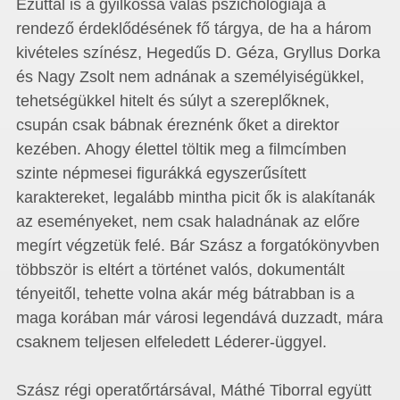
Ezúttal is a gyilkossá válás pszichológiája a
rendező érdeklődésének fő tárgya, de ha a három
kivételes színész, Hegedűs D. Géza, Gryllus Dorka
és Nagy Zsolt nem adnának a személyiségükkel,
tehetségükkel hitelt és súlyt a szereplőknek,
csupán csak bábnak éreznénk őket a direktor
kezében. Ahogy élettel töltik meg a filmcímben
szinte népmesei figurákká egyszerűsített
karaktereket, legalább mintha picit ők is alakítanák
az eseményeket, nem csak haladnának az előre
megírt végzetük felé. Bár Szász a forgatókönyvben
többször is eltért a történet valós, dokumentált
tényeitől, tehette volna akár még bátrabban is a
maga korában már városi legendává duzzadt, mára
csaknem teljesen elfeledett Léderer-üggyel.
Szász régi operatőrtársával, Máthé Tiborral együtt