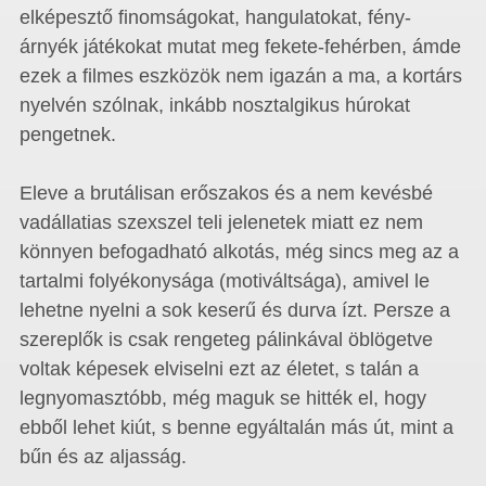
elképesztő finomságokat, hangulatokat, fény-
árnyék játékokat mutat meg fekete-fehérben, ámde
ezek a filmes eszközök nem igazán a ma, a kortárs
nyelvén szólnak, inkább nosztalgikus húrokat
pengetnek.
Eleve a brutálisan erőszakos és a nem kevésbé
vadállatias szexszel teli jelenetek miatt ez nem
könnyen befogadható alkotás, még sincs meg az a
tartalmi folyékonysága (motiváltsága), amivel le
lehetne nyelni a sok keserű és durva ízt. Persze a
szereplők is csak rengeteg pálinkával öblögetve
voltak képesek elviselni ezt az életet, s talán a
legnyomasztóbb, még maguk se hitték el, hogy
ebből lehet kiút, s benne egyáltalán más út, mint a
bűn és az aljasság.