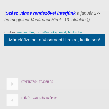
(
Szász János rendezővel interjúnk
a január 27-
én megjelent Vasárnapi Hírek 19. oldalán.))
Címkék:
magyar film
,
mozi-Mozgókép rovat
,
filmkritika
Már előfizethet a Vasárnapi Hírekre, kattintson!
KÖVETKEZŐ:
LEGJOBB ÉS…
ELŐZŐ:
DRAGOMÁN GYÖRGY:…