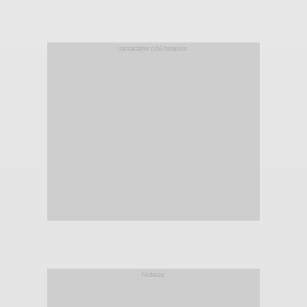
társadalmi célú hirdetés
hirdetés