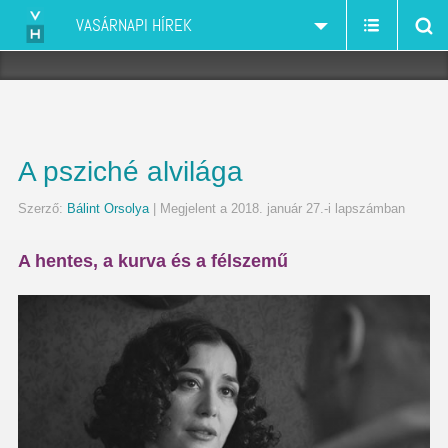
VASÁRNAPI HÍREK
A psziché alvilága
Szerző:
Bálint Orsolya
| Megjelent a 2018. január 27.-i lapszámban
A hentes, a kurva és a félszemű