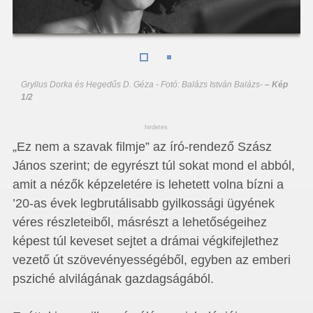
Gryllus Dorka és Hegedűs D. Géza - Fotó: Balázs István Balázs
-
– Kép
1/2
hirdetes
„Ez nem a szavak filmje” az író-rendező Szász
János szerint; de egyrészt túl sokat mond el abból,
amit a nézők képzeletére is lehetett volna bízni a
’20-as évek legbrutálisabb gyilkossági ügyének
véres részleteiből, másrészt a lehetőségeihez
képest túl keveset sejtet a drámai végkifejlethez
vezető út szövevényességéből, egyben az emberi
psziché alvilágának gazdagságából.