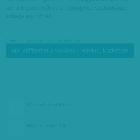
ami a legtöbb erőt és a legnagyobb szabadságot
adhatja egy nőnek.
Címkék:
mozi-Mozgókép rovat
,
filmkritika
Már előfizethet a Vasárnapi Hírekre, kattintson!
KÖVETKEZŐ:
SZERZETESEK…
ELŐZŐ:
EMBERSZABÁSÚ…