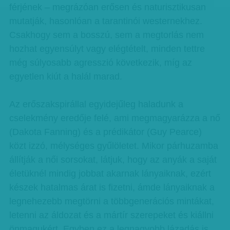
férjének – megrázóan erősen és naturisztikusan
mutatják, hasonlóan a tarantinói westernekhez.
Csakhogy sem a bosszú, sem a megtorlás nem
hozhat egyensúlyt vagy elégtételt, minden tettre
még súlyosabb agresszió következik, míg az
egyetlen kiút a halál marad.
Az erőszakspirállal egyidejűleg haladunk a
cselekmény eredője felé, ami megmagyarázza a nő
(Dakota Fanning) és a prédikátor (Guy Pearce)
közt izzó, mélységes gyűlöletet. Mikor párhuzamba
állítják a női sorsokat, látjuk, hogy az anyák a saját
életüknél mindig jobbat akarnak lányaiknak, ezért
készek hatalmas árat is fizetni, ámde lányaiknak a
legnehezebb megtörni a többgenerációs mintákat,
letenni az áldozat és a mártír szerepeket és kiállni
önmagukért. Egyben ez a legnagyobb lázadás is,