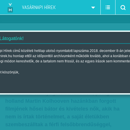
VASÁRNAPI HÍREK
 Látogatónk!
MOZGÓKÉP: Kiút a halál –
i Hírek című közéleti hetilap utolsó nyomtatott lapszáma 2018. december 8-án jel
hirek.hu honlap ettől az időponttól archívumként működik tovább, ahol a korábban
Megtorlás
égi módon kereshetők, de a tartalom nem frissül, és az egyes írások sem kommente
Szerző:
Bálint Orsolya
| Megjelent a 2017. november 18.-i lapszámban
t köszönjük,
Túlzás lenne azt állítani, hogy az emancipáció a
19. századi vadnyugaton kezdődött, pedig a
holland Martin Kolhooven hazánkban forgott
filmjének hősei bátor és kivételes nők, akik ha
nem is írtak történelmet, a saját életükben
szembeszálltak a férfi felsőbbrendűséggel,