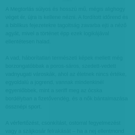
hirdetes
A Megtorlás súlyos és hosszú mű, mégis alighogy
véget ér, újra is kellene nézni. A fordított időrend és
a biblikus fejezetekre tagoltság zavarba ejti a néző
agyát, mivel a történet épp ezek logikájával
ellentétesen halad.
A vad, háborítatlan természeti képek mellett még
borzongatóbbak a poros-sáros, szedett-vedett
vadnyugati városkák, ahol az életnek nincs értéke,
egyoldalú a jogrend, vannak mindenkinél
egyenlőbbek, mint a seriff meg az ócska
bordélyban a fizetővendég, és a nők bántalmazása
össznépi sport.
A vérfertőzést, csonkítást, ostorral fegyelmezést
vagy a szájkosár felrakását – ha a nej ellentmond