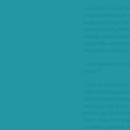
– A csodáról, annak leh
a menekültellenesek is
taglal, tükröt is tart, 
gondolkozz róla. Mikö
reflektál, mégis Ázsiá
iránta, talán azért, me
meghatározó élménnyé
– Ilyen aktuális témát 
tudatos?
– Nem az a rendező vag
égből villámcsapásként
2014-re elkészült forg
valósággá vált. Amikor
tovább. Úgy döntöttün
miatt –, hogy nem forgat
valamikor a jövőben. Na