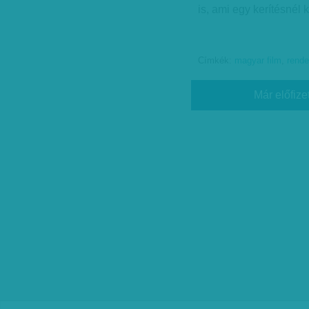
is, ami egy kerítésnél
Címkék:
magyar film
,
rend
Már előfize