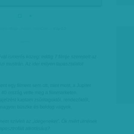
ornél filmje - Forrás: InterCom
-
– Kép 1/2
hirdetes
ivál ismerős közeg: eddig 7 filmje szerepelt az
zi mustrán. Az idei milyen tapasztalatot
ent egy filmem sem ott, mint most, a Jupiter
t 40 ország vette meg a filmmarketen.
ajelzést kaptam zsűritagoktól, rendezőktől,
 nagyon büszke és boldog vagyok.
nem szívleli az „idegeneket”. Ők miért ülnének
aposztrofált alkotására?