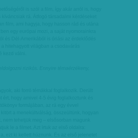
etőségéről is szól a film, így akár arról is, hogy
 kíváncsiak rá. Átfogó társadalmi kérdéseket
olyan film, ami hagyja, hogy hasson rád és utána
zben egy európai mozi, a saját nyomorainkra
ból és Dél-Amerikából is óriási az érdeklődés
rt a hitehagyott világban a csodavárás
 kezd válni.
feldolgozni rizikós. Ennyire témaérzékeny,
yok, aki forró témákkal foglalkozik. Derült
 ért, hogy amivel 4-5 évig foglalkoztunk és
atókönyv formájában, az rá egy évvel
 kitört a menekültválság, összeültünk, hogyan
k, nem tehetjük meg – elsősorban magunk
juk le a filmet. Azt írtuk az első oldalra:
, ezt ki kellett húznunk. És az első jelenetet