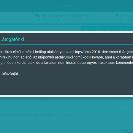
hirdetés
Ha még egyszer nyolcvanéves…
Barbie-h
2018. március 16.
2018. márci
Már előfizethet a Vasárnap
 Látogatónk!
i Hírek című közéleti hetilap utolsó nyomtatott lapszáma 2018. december 8-án jel
hirek.hu honlap ettől az időponttól archívumként működik tovább, ahol a korábban
ókusz
Szerintem
Ízlés
Sport
égi módon kereshetők, de a tartalom nem frissül, és az egyes írások sem kommente
t köszönjük,
zt írtuk az első oldalra:
övőben. Na, ezt ki kellett
egjelent a 2017. június 10.-i lapszámban
KAPCS