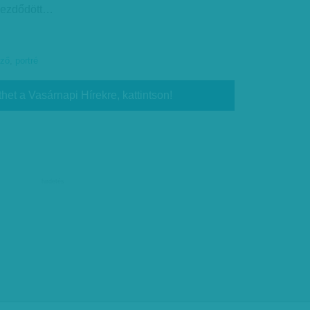
 kezdődött…
ező
,
portré
thet a Vasárnapi Hírekre, kattintson!
hirdetés