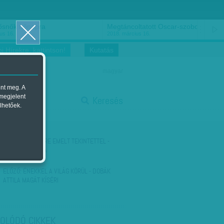
ősnők nőnapra
Megtáncoltatott Oscar-szobor
us 16.
2018. március 16.
i Hírekre, kattintson!
Kutatás
magyar
ent meg. A
start
 megjelent
Keresés
lhetőek.
stop
KÖVETKEZŐ:
ÉGRE EMELT TEKINTETTEL -
JUPITER HOLDJA
ELŐZŐ:
ÉNEKKEL A VILÁG KÖRÜL - DOBÁK
ATTILA MAGÁT KÍSÉRI
OLÓDÓ CIKKEK