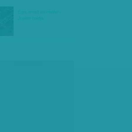
Égre emelt tekintettel -
Jupiter holdja
társadalmi célú hirdetés