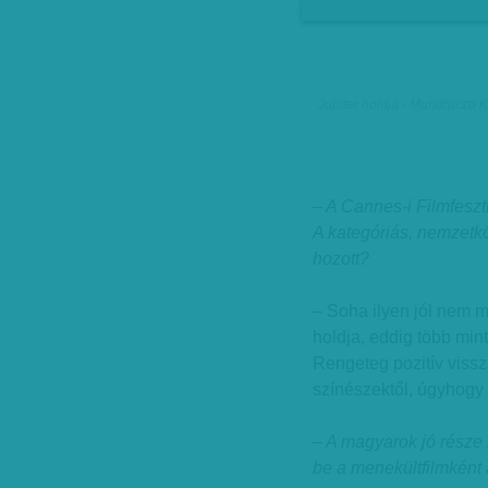
Jupiter holdja - Mundruczó K
– A Cannes-i Filmfeszt
A kategóriás, nemzetkö
hozott?
– Soha ilyen jól nem m
holdja, eddig több min
Rengeteg pozitív vissz
színészektől, úgyhogy
– A magyarok jó része 
be a menekültfilmként 