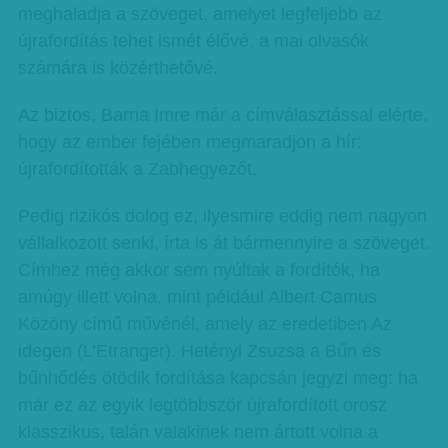
meghaladja a szöveget, amelyet legfeljebb az
újrafordítás tehet ismét élővé, a mai olvasók
számára is közérthetővé.
Az biztos, Barna Imre már a címválasztással elérte,
hogy az ember fejében megmaradjon a hír:
újrafordították a Zabhegyezőt.
Pedig rizikós dolog ez, ilyesmire eddig nem nagyon
vállalkozott senki, írta is át bármennyire a szöveget.
Címhez még akkor sem nyúltak a fordítók, ha
amúgy illett volna, mint például Albert Camus
Közöny című művénél, amely az eredetiben Az
idegen (L’Etranger). Hetényi Zsuzsa a Bűn és
bűnhődés ötödik fordítása kapcsán jegyzi meg: ha
már ez az egyik legtöbbször újrafordított orosz
klasszikus, talán valakinek nem ártott volna a