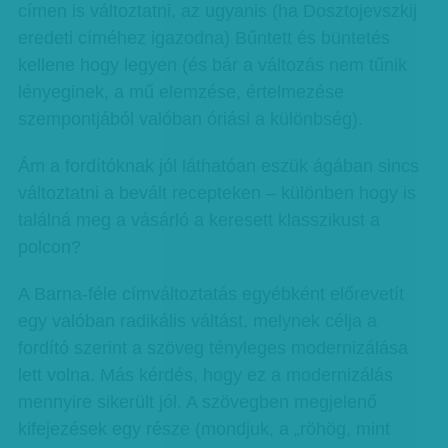
címen is változtatni, az ugyanis (ha Dosztojevszkij
eredeti címéhez igazodna) Bűntett és büntetés
kellene hogy legyen (és bár a változás nem tűnik
lényeginek, a mű elemzése, értelmezése
szempontjából valóban óriási a különbség).
Ám a fordítóknak jól láthatóan eszük ágában sincs
változtatni a bevált recepteken – különben hogy is
találná meg a vásárló a keresett klasszikust a
polcon?
A Barna-féle címváltoztatás egyébként előrevetít
egy valóban radikális váltást, melynek célja a
fordító szerint a szöveg tényleges modernizálása
lett volna. Más kérdés, hogy ez a modernizálás
mennyire sikerült jól. A szövegben megjelenő
kifejezések egy része (mondjuk, a „röhög, mint