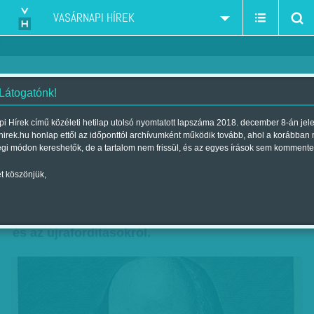
VASÁRNAPI HÍREK
 Látogatónk!
Ne dobjuk ki a régit se
i Hírek című közéleti hetilap utolsó nyomtatott lapszáma 2018. december 8-án jel
hirek.hu honlap ettől az időponttól archívumként működik tovább, ahol a korábban
Szerző:
Diószegi-Horváth Nóra
| Megjelent a 2015. április 25.-i
égi módon kereshetők, de a tartalom nem frissül, és az egyes írások sem kommente
lapszámban
t köszönjük,
Hetek óta megy a vita a Zabhegyezőről. Illetve,
ahogy mostantól nevezzük, a Rozsban a fogóról
és az újrafordításokról.