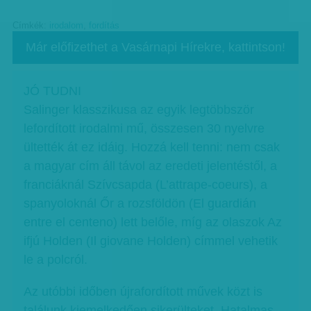
Címkék:
irodalom
,
fordítás
Már előfizethet a Vasárnapi Hírekre, kattintson!
JÓ TUDNI
Salinger klasszikusa az egyik legtöbbször
lefordított irodalmi mű, összesen 30 nyelvre
ültették át ez idáig. Hozzá kell tenni: nem csak
a magyar cím áll távol az eredeti jelentéstől, a
franciáknál Szívcsapda (L’attrape-coeurs), a
spanyoloknál Őr a rozsföldön (El guardián
entre el centeno) lett belőle, míg az olaszok Az
ifjú Holden (Il giovane Holden) címmel vehetik
le a polcról.
Az utóbbi időben újrafordított művek közt is
találunk kiemelkedően sikerülteket. Hatalmas