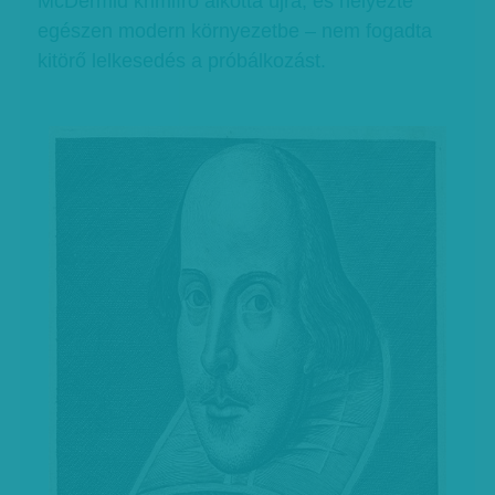
McDermid krimiíró alkotta újra, és helyezte
egészen modern környezetbe – nem fogadta
kitörő lelkesedés a próbálkozást.