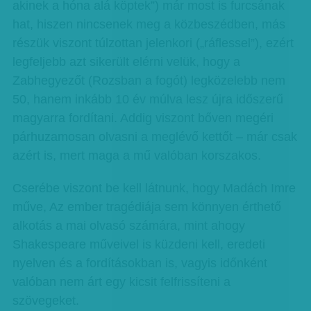
akinek a hóna alá köptek”) már most is furcsának
hat, hiszen nincsenek meg a közbeszédben, más
részük viszont túlzottan jelenkori („ráflessel”), ezért
legfeljebb azt sikerült elérni velük, hogy a
Zabhegyezőt (Rozsban a fogót) legközelebb nem
50, hanem inkább 10 év múlva lesz újra időszerű
magyarra fordítani. Addig viszont bőven megéri
párhuzamosan olvasni a meglévő kettőt – már csak
azért is, mert maga a mű valóban korszakos.
Cserébe viszont be kell látnunk, hogy Madách Imre
műve, Az ember tragédiája sem könnyen érthető
alkotás a mai olvasó számára, mint ahogy
Shakespeare műveivel is küzdeni kell, eredeti
nyelven és a fordításokban is, vagyis időnként
valóban nem árt egy kicsit felfrissíteni a
szövegeket.