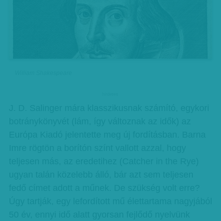
William Shakespeare
hirdetes
J. D. Salinger mára klasszikusnak számító, egykori
botránykönyvét (lám, így változnak az idők) az
Európa Kiadó jelentette meg új fordításban. Barna
Imre rögtön a borítón színt vallott azzal, hogy
teljesen más, az eredetihez (Catcher in the Rye)
ugyan talán közelebb álló, bár azt sem teljesen
fedő címet adott a műnek. De szükség volt erre?
Úgy tartják, egy lefordított mű élettartama nagyjából
50 év, ennyi idő alatt gyorsan fejlődő nyelvünk