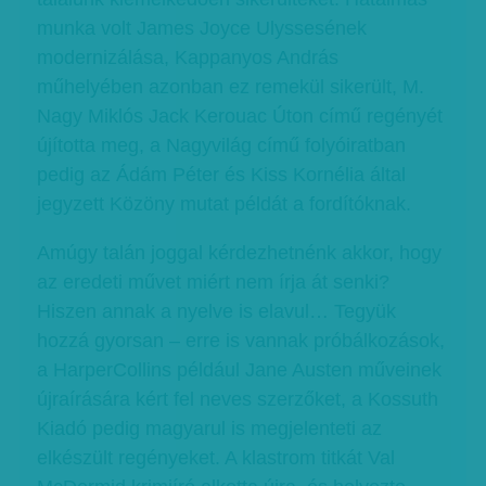
munka volt James Joyce Ulyssesének
modernizálása, Kappanyos András
műhelyében azonban ez remekül sikerült, M.
Nagy Miklós Jack Kerouac Úton című regényét
újította meg, a Nagyvilág című folyóiratban
pedig az Ádám Péter és Kiss Kornélia által
jegyzett Közöny mutat példát a fordítóknak.
Amúgy talán joggal kérdezhetnénk akkor, hogy
az eredeti művet miért nem írja át senki?
Hiszen annak a nyelve is elavul… Tegyük
hozzá gyorsan – erre is vannak próbálkozások,
a HarperCollins például Jane Austen műveinek
újraírására kért fel neves szerzőket, a Kossuth
Kiadó pedig magyarul is megjelenteti az
elkészült regényeket. A klastrom titkát Val