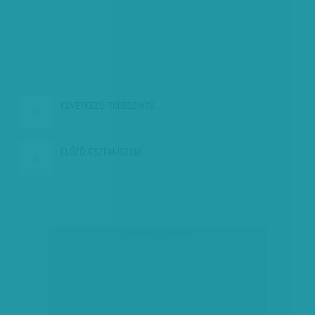
KÖVETKEZŐ:
TÖBBSZINTŰ…
ELŐZŐ:
ESZEM-ISZOM:…
társadalmi célú hirdetés