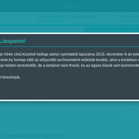
hirdetés
Ha még egyszer nyolcvanéves…
Barbie-h
2018. március 16.
2018. márci
Már előfizethet a Vasárnap
 Látogatónk!
i Hírek című közéleti hetilap utolsó nyomtatott lapszáma 2018. december 8-án jel
hirek.hu honlap ettől az időponttól archívumként működik tovább, ahol a korábban
ókusz
Szerintem
Ízlés
Sport
égi módon kereshetők, de a tartalom nem frissül, és az egyes írások sem kommente
t köszönjük,
lt a zongorával, néha
gatta - Négykezes
lent a 2015. március 01.-i lapszámban
je, Zeneakadémia, Nagyterem