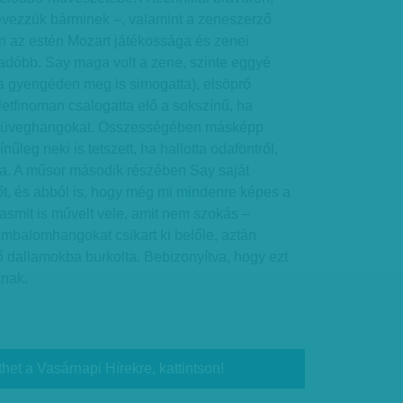
nevezzük bárminek –, valamint a zeneszerző
n az estén Mozart játékossága és zenei
gadóbb. Say maga volt a zene, szinte eggyé
ha gyengéden meg is simogatta), elsöprő
etfinoman csalogatta elő a sokszínű, ha
ságú üveghangokat. Összességében másképp
nűleg neki is tetszett, ha hallotta odaföntről,
ásra. A műsor második részében Say saját
ítőt, és abból is, hogy még mi mindenre képes a
asmit is művelt vele, amit nem szokás –
imbalomhangokat csikart ki belőle, aztán
 dallamokba burkolta. Bebizonyítva, hogy ezt
nak.
thet a Vasárnapi Hírekre, kattintson!