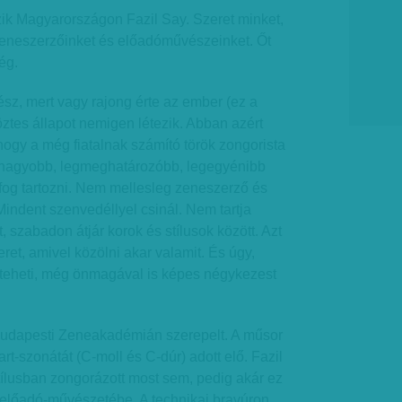
ik Magyarországon Fazil Say. Szeret minket,
zeneszerzőinket és előadóművészeinket. Őt
ég.
z, mert vagy rajong érte az ember (ez a
ztes állapot nemigen létezik. Abban azért
hogy a még fiatalnak számító török zongorista
gnagyobb, legmeghatározóbb, legegyénibb
og tartozni. Nem mellesleg zeneszerző és
 Mindent szenvedéllyel csinál. Nem tartja
t, szabadon átjár korok és stílusok között. Azt
zeret, amivel közölni akar valamit. És úgy,
gteheti, még önmagával is képes négykezest
budapesti Zeneakadémián szerepelt. A műsor
t-szonátát (C-moll és C-dúr) adott elő. Fazil
ílusban zongorázott most sem, pedig akár ez
 előadó-művészetébe. A technikai bravúron,