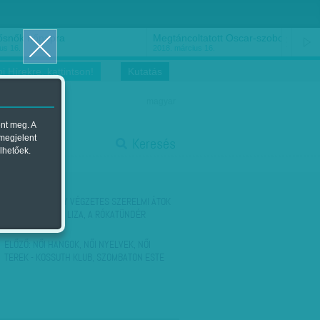
ősnők nőnapra
Megtáncoltatott Oscar-szobor
us 16.
2018. március 16.
i Hírekre, kattintson!
Kutatás
magyar
ent meg. A
start
 megjelent
Keresés
lhetőek.
stop
KÖVETKEZŐ:
EGY VÉGZETES SZERELMI ÁTOK
CSAPDÁJÁBAN - LIZA, A RÓKATÜNDÉR
ELŐZŐ:
NŐI HANGOK, NŐI NYELVEK, NŐI
TEREK - KOSSUTH KLUB, SZOMBATON ESTE