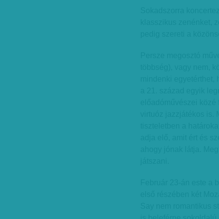
Sokadszorra koncertez
klasszikus zenénket, 
pedig szereti a közöns
Persze megosztó művés
többség), vagy nem, kö
mindenki egyetérthet, 
a 21. század egyik le
előadóművészei közé f
virtuóz jazzjátékos is.
tiszteletben a határoka
adja elő, amit ért és s
ahogy jónak látja. Me
játszani.
Február 23-án este a 
első részében két Mozar
Say nem romantikus st
is beleférne sokoldalú