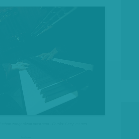
ílusban zongorázott most sem - Forrás: Getty Images
hirdetes