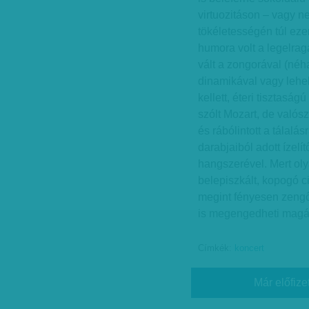
virtuozitáson – vagy 
tökéletességén túl eze
humora volt a legelra
vált a zongorával (né
dinamikával vagy lehel
kellett, éteri tiszta
szólt Mozart, de valószí
és rábólintott a tálal
darabjaiból adott ízel
hangszerével. Mert oly
belepiszkált, kopogó c
megint fényesen zengő
is megengedheti magá
Címkék:
koncert
Már előfize