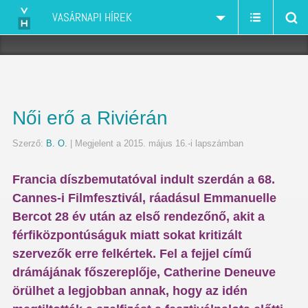
VASÁRNAPI HÍREK
Női erő a Riviérán
Szerző:
B. O.
| Megjelent a 2015. május 16.-i lapszámban
Francia díszbemutatóval indult szerdán a 68.
Cannes-i Filmfesztivál, ráadásul Emmanuelle
Bercot 28 év után az első rendezőnő, akit a
férfiközpontúságuk miatt sokat kritizált
szervezők erre felkértek. Fel a fejjel című
drámájának főszereplője, Catherine Deneuve
örülhet a legjobban annak, hogy az idén