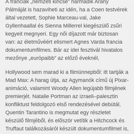
A franciák „nemzeti kincse” harmadik Arany
Pálmáját is hazaviheti az idén, ha a Coen testvérek
által vezetett, Sophie Marceau-val, Jake
Gyllenhaallal és Sienna Millerrel kiegészülő zsűri
kegyeit megnyeri. Egy női díjazott már biztosan
van: az életművéért elismert Agnes Varda francia
dokumentumfilmes. Bár az idei fesztivál hivatalos
mezőnye „európaibb” az előző éveknél,
Hollywood sem marad ki a filmünnepből: itt tartják a
Mad Max: A harag útja, az Agymanók című új Pixar-
animáció, valamint Woody Allen legújabb filmjének
premierjét. Natalie Portman az izraeli–palesztin
konfliktust feldolgozó első rendezésével debütál,
Quentin Tarantino is megmutat egy részletet
készülő filmjéből, és először vetítik a Hitchcock és
Truffaut találkozásáról készült dokumentumfilmet is,