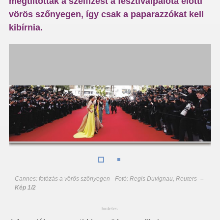
megtiltották a szelfizést a fesztiválpalota előtti
vörös szőnyegen, így csak a paparazzókat kell
kibírnia.
Cannes: fotózás a vörös szőnyegen - Fotó: Regis Duvignau, Reuters
-
–
Kép 1/2
hirdetes