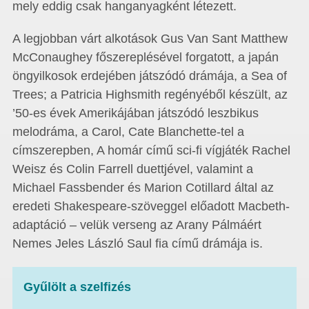
mely eddig csak hanganyagként létezett.
A legjobban várt alkotások Gus Van Sant Matthew
McConaughey főszereplésével forgatott, a japán
öngyilkosok erdejében játszódó drámája, a Sea of
Trees; a Patricia Highsmith regényéből készült, az
’50-es évek Amerikájában játszódó leszbikus
melodráma, a Carol, Cate Blanchette-tel a
címszerepben, A homár című sci-fi vígjáték Rachel
Weisz és Colin Farrell duettjével, valamint a
Michael Fassbender és Marion Cotillard által az
eredeti Shakespeare-szöveggel előadott Macbeth-
adaptáció – velük verseng az Arany Pálmáért
Nemes Jeles László Saul fia című drámája is.
Gyűlölt a szelfizés