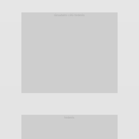
társadalmi célú hirdetés
hirdetés