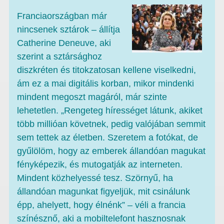
Franciaországban már
nincsenek sztárok – állítja
Catherine Deneuve, aki
szerint a sztársághoz
diszkréten és titokzatosan kellene viselkedni,
ám ez a mai digitális korban, mikor mindenki
mindent megoszt magáról, már szinte
lehetetlen. „Rengeteg hírességet látunk, akiket
több millióan követnek, pedig valójában semmit
sem tettek az életben. Szeretem a fotókat, de
gyűlölöm, hogy az emberek állandóan magukat
fényképezik, és mutogatják az interneten.
Mindent közhelyessé tesz. Szörnyű, ha
állandóan magunkat figyeljük, mit csinálunk
épp, ahelyett, hogy élnénk” – véli a francia
színésznő, aki a mobiltelefont hasznosnak