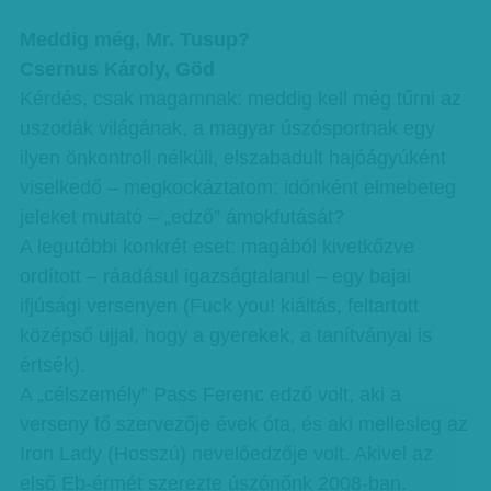
Meddig még, Mr. Tusup?
Csernus Károly, Göd
Kérdés, csak magamnak: meddig kell még tűrni az
uszodák világának, a magyar úszósportnak egy
ilyen önkontroll nélküli, elszabadult hajóágyúként
viselkedő – megkockáztatom: időnként elmebeteg
jeleket mutató – „edző” ámokfutását?
A legutóbbi konkrét eset: magából kivetkőzve
ordított – ráadásul igazságtalanul – egy bajai
ifjúsági versenyen (Fuck you! kiáltás, feltartott
középső ujjal, hogy a gyerekek, a tanítványai is
értsék).
A „célszemély” Pass Ferenc edző volt, aki a
verseny fő szervezője évek óta, és aki mellesleg az
Iron Lady (Hosszú) nevelőedzője volt. Akivel az
első Eb-érmét szerezte úszónőnk 2008-ban.