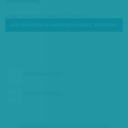
úszószövetség.
Címkék:
kommentár
,
Vasárnapi Hírek
,
Olvasói levél
Már előfizethet a Vasárnapi Hírekre, kattintson!
KÖVETKEZŐ:
ELVESZTETT…
ELŐZŐ:
EZT LÁTNI KELL!…
társadalmi célú hirdetés