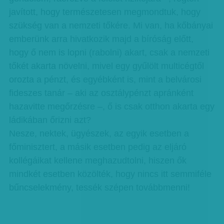
javított, hogy természetesen megmondtuk, hogy
szükség van a nemzeti tőkére. Mi van, ha kőbányai
emberünk arra hivatkozik majd a bíróság előtt,
hogy ő nem is lopni (rabolni) akart, csak a nemzeti
tőkét akarta növelni, mivel egy gyűlölt multicégtől
orozta a pénzt, és egyébként is, mint a belvárosi
fideszes tanár – aki az osztálypénzt apránként
hazavitte megőrzésre –, ő is csak otthon akarta egy
ládikában őrizni azt?
Nesze, nektek, ügyészek, az egyik esetben a
főminisztert, a másik esetben pedig az eljáró
kollégáikat kellene meghazudtolni, hiszen ők
mindkét esetben közölték, hogy nincs itt semmiféle
bűncselekmény, tessék szépen továbbmenni!