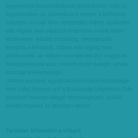
egyenrangú kapcsolatokban gondolkodni, neki az
egyeduralom, az autokrácia a terepe, s kihívóival
szemben is csak ilyen lekezelően képes viselkedni.
Már régóta nem válaszol érdemben a neki feltett
kérdésekre, inkább visszavág, dehonesztál,
lealázza a kérdezőt. Orbán már régóta nem
politikusnak, de felkent személynek érzi magát és
felségsértésnek vesz minden olyan hangot, amely
kritizálja tevékenységét.
Uralma azonban egyáltalán nem olyan mulatságos,
mint Fülig Jimmyé volt a Boldogság-szigeteken (bár
eszközei sokszor eléggé nevetségesek), sokkal
inkább tragikus az országra nézve.
Tartósan átformálta a világot