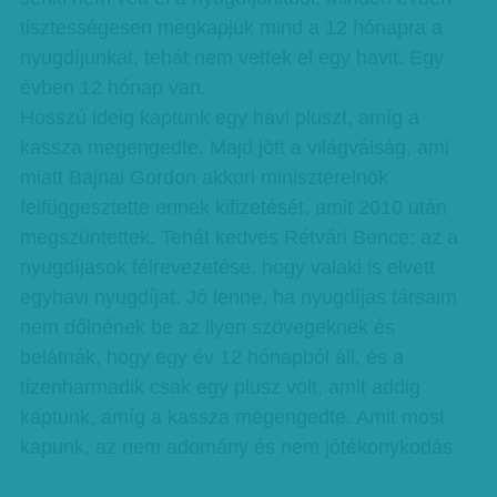
tisztességesen megkapjuk mind a 12 hónapra a
nyugdíjunkat, tehát nem vettek el egy havit. Egy
évben 12 hónap van.
Hosszú ideig kaptunk egy havi pluszt, amíg a
kassza megengedte. Majd jött a világválság, ami
miatt Bajnai Gordon akkori miniszterelnök
felfüggesztette ennek kifizetését, amit 2010 után
megszüntettek. Tehát kedves Rétvári Bence: az a
nyugdíjasok félrevezetése, hogy valaki is elvett
egyhavi nyugdíjat. Jó lenne, ha nyugdíjas társaim
nem dőlnének be az ilyen szövegeknek és
belátnák, hogy egy év 12 hónapból áll, és a
tizenharmadik csak egy plusz volt, amit addig
kaptunk, amíg a kassza megengedte. Amit most
kapunk, az nem adomány és nem jótékonykodás.