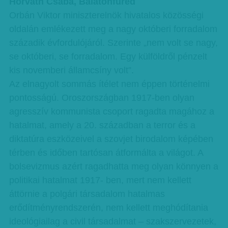
Horváth Csaba, Balatonfüred
Orbán Viktor miniszterelnök hivatalos közösségi
oldalán emlékezett meg a nagy októberi forradalom
századik évfordulójáról. Szerinte „nem volt se nagy,
se októberi, se forradalom. Egy külföldről pénzelt
kis novemberi államcsíny volt”.
Az elnagyolt sommás ítélet nem éppen történelmi
pontosságú. Oroszországban 1917-ben olyan
agresszív kommunista csoport ragadta magához a
hatalmat, amely a 20. században a terror és a
diktatúra eszközeivel a szovjet birodalom képében
térben és időben tartósan átformálta a világot. A
bolsevizmus azért ragadhatta meg olyan könnyen a
politikai hatalmat 1917- ben, mert nem kellett
áttörnie a polgári társadalom hatalmas
erődítményrendszerén, nem kellett meghódítania
ideológiailag a civil társadalmat – szakszervezetek,