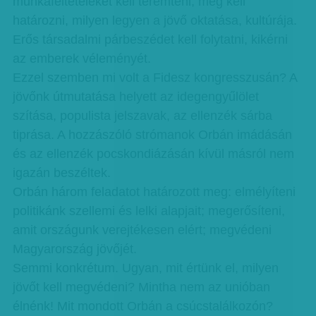
munkafeltételeket kell teremteni, meg kell
határozni, milyen legyen a jövő oktatása, kultúrája.
Erős társadalmi párbeszédet kell folytatni, kikérni
az emberek véleményét.
Ezzel szemben mi volt a Fidesz kongresszusán? A
jövőnk útmutatása helyett az idegengyűlölet
szítása, populista jelszavak, az ellenzék sárba
tiprása. A hozzászóló strómanok Orbán imádásán
és az ellenzék pocskondiázásán kívül másról nem
igazán beszéltek.
Orbán három feladatot határozott meg: elmélyíteni
politikánk szellemi és lelki alapjait; megerősíteni,
amit országunk verejtékesen elért; megvédeni
Magyarország jövőjét.
Semmi konkrétum. Ugyan, mit értünk el, milyen
jövőt kell megvédeni? Mintha nem az unióban
élnénk! Mit mondott Orbán a csúcstalálkozón?