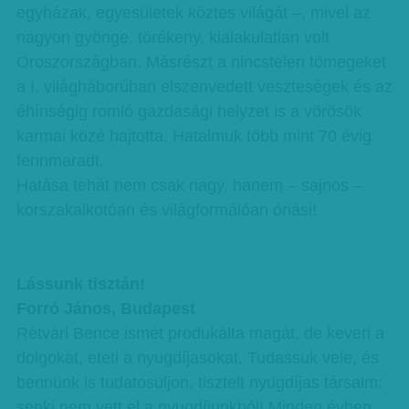
egyházak, egyesületek köztes világát –, mivel az
nagyon gyönge, törékeny, kialakulatlan volt
Oroszországban. Másrészt a nincstelen tömegeket
a I. világháborúban elszenvedett veszteségek és az
éhínségig romló gazdasági helyzet is a vörösök
karmai közé hajtotta. Hatalmuk több mint 70 évig
fennmaradt.
Hatása tehát nem csak nagy, hanem – sajnos –
korszakalkotóan és világformálóan óriási!
Lássunk tisztán!
Forró János, Budapest
Rétvári Bence ismét produkálta magát, de keveri a
dolgokat, eteti a nyugdíjasokat. Tudassuk vele, és
bennünk is tudatosuljon, tisztelt nyugdíjas társaim:
senki nem vett el a nyugdíjunkból! Minden évben