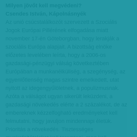
Milyen jövőt kell megvédeni?
Csendes István, Kápolnásnyék
Az unió csúcstalálkozót szervezett a Szociális
Jogok Európai Pillérének elfogadása miatt
november 17-én Göteborgban, hogy lerakják a
szociális Európa alapjait. A bizottság elnöke
előzetes levelében leírta, hogy a 2006-os
gazdasági-pénzügyi válság következtében
Európában a munkanélküliség, a szegénység, az
egyenlőtlenség magas szintre emelkedett, utat
nyitott az idegengyűlöletnek, a populizmusnak.
Azóta a válságot ugyan sikerült leküzdeni, a
gazdasági növekedés elérte a 2 százalékot, de az
embereknek kézzelfogható eredményeket kell
felmutatni, hogy javuljon mindennapi életük.
Prioritás a növekedés. Tisztességes