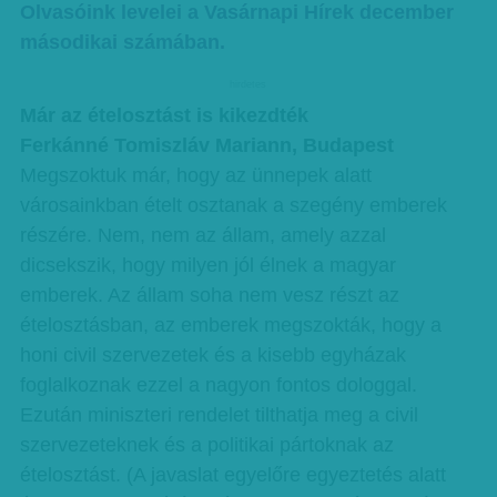
Olvasóink levelei a Vasárnapi Hírek december
másodikai számában.
hirdetes
Már az ételosztást is kikezdték
Ferkánné Tomiszláv Mariann, Budapest
Megszoktuk már, hogy az ünnepek alatt
városainkban ételt osztanak a szegény emberek
részére. Nem, nem az állam, amely azzal
dicsekszik, hogy milyen jól élnek a magyar
emberek. Az állam soha nem vesz részt az
ételosztásban, az emberek megszokták, hogy a
honi civil szervezetek és a kisebb egyházak
foglalkoznak ezzel a nagyon fontos dologgal.
Ezután miniszteri rendelet tilthatja meg a civil
szervezeteknek és a politikai pártoknak az
ételosztást. (A javaslat egyelőre egyeztetés alatt