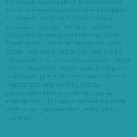
áll.) Ugyanis kizárólag állami, önkormányzati és
egyházi szervezetek kaphatnának területfoglalási
engedélyt ételosztás céljából. Közelednek a
választások, forradalmi kormányunk a Soros
György által támogatott civilekkel harcol. Ezért
tiltanak mindent, ami az embereknek azt juttatja
eszébe, hogy nem a magyar állam segít nekik a
nehéz időkben, hanem a civil szervezetek, amelyek
mindent megtesznek, hogy a rászorultak legalább
karácsonykor jóllakjanak. A mai hatalom mindent
megtesz azért, hogy tönkretegye a civil
szervezeteket. A kormány nem érti, hogy az
emberek nagyon jól tudják, ki ad nekik egy tányér
levest. A hazug propagandából, sajnos, jóllakni
nem lehet!