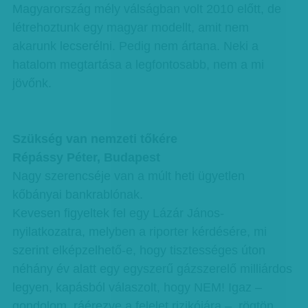
Magyarország mély válságban volt 2010 előtt, de
létrehoztunk egy magyar modellt, amit nem
akarunk lecserélni. Pedig nem ártana. Neki a
hatalom megtartása a legfontosabb, nem a mi
jövőnk.
Szükség van nemzeti tőkére
Répássy Péter, Budapest
Nagy szerencséje van a múlt heti ügyetlen
kőbányai bankrablónak.
Kevesen figyeltek fel egy Lázár János-
nyilatkozatra, melyben a riporter kérdésére, mi
szerint elképzelhető-e, hogy tisztességes úton
néhány év alatt egy egyszerű gázszerelő milliárdos
legyen, kapásból válaszolt, hogy NEM! Igaz –
gondolom, ráérezve a felelet rizikójára –, rögtön