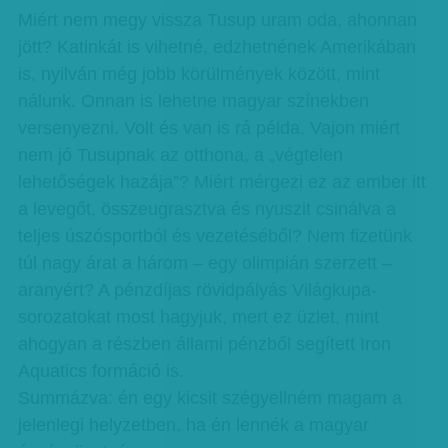
Miért nem megy vissza Tusup uram oda, ahonnan
jött? Katinkát is vihetné, edzhetnének Amerikában
is, nyilván még jobb körülmények között, mint
nálunk. Onnan is lehetne magyar színekben
versenyezni. Volt és van is rá példa. Vajon miért
nem jó Tusupnak az otthona, a „végtelen
lehetőségek hazája”? Miért mérgezi ez az ember itt
a levegőt, összeugrasztva és nyuszit csinálva a
teljes úszósportból és vezetéséből? Nem fizetünk
túl nagy árat a három – egy olimpián szerzett –
aranyért? A pénzdíjas rövidpályás Világkupa-
sorozatokat most hagyjuk, mert ez üzlet, mint
ahogyan a részben állami pénzből segített Iron
Aquatics formáció is.
Summázva: én egy kicsit szégyellném magam a
jelenlegi helyzetben, ha én lennék a magyar