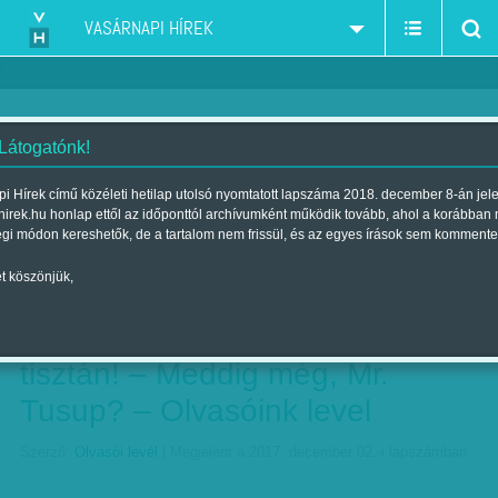
VASÁRNAPI HÍREK
 Látogatónk!
Már az ételosztást is kikezdték –
i Hírek című közéleti hetilap utolsó nyomtatott lapszáma 2018. december 8-án jel
hirek.hu honlap ettől az időponttól archívumként működik tovább, ahol a korábban
Milyen jövőt kell megvédeni? –
égi módon kereshetők, de a tartalom nem frissül, és az egyes írások sem kommente
Szükség van nemzeti tőkére –
t köszönjük,
Fülig Viktor – Tartósan
átformálta a világot – Lássunk
tisztán! – Meddig még, Mr.
Tusup? – Olvasóink level
Szerző:
Olvasói levél
| Megjelent a 2017. december 02.-i lapszámban