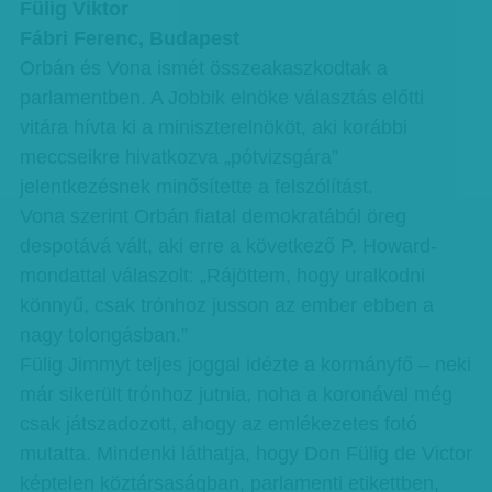
Fülig Viktor
Fábri Ferenc, Budapest
Orbán és Vona ismét összeakaszkodtak a
parlamentben. A Jobbik elnöke választás előtti
vitára hívta ki a miniszterelnököt, aki korábbi
meccseikre hivatkozva „pótvizsgára”
jelentkezésnek minősítette a felszólítást.
Vona szerint Orbán fiatal demokratából öreg
despotává vált, aki erre a következő P. Howard-
mondattal válaszolt: „Rájöttem, hogy uralkodni
könnyű, csak trónhoz jusson az ember ebben a
nagy tolongásban.”
Fülig Jimmyt teljes joggal idézte a kormányfő – neki
már sikerült trónhoz jutnia, noha a koronával még
csak játszadozott, ahogy az emlékezetes fotó
mutatta. Mindenki láthatja, hogy Don Fülig de Victor
képtelen köztársaságban, parlamenti etikettben,