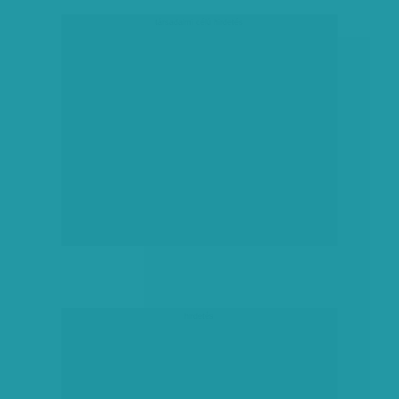
társadalmi célú hirdetés
hirdetés