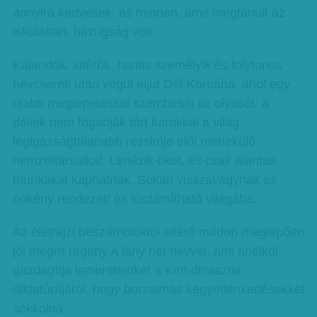
annyira kedvesek, és minden, amit megtanult az
iskolában, hazugság volt.
Kalandok, kitérők, hamis személyik és folytonos
névcserék után végül eljut Dél-Koreába, ahol egy
újabb meglepetéssel szembesíti az olvasót: a
déliek nem fogadják tárt karokkal a világ
legigazságtalanabb rezsimje elől menekülő
nemzettársaikat. Lenézik őket, és csak alantas
munkákat kaphatnak. Sokan visszavágynak az
önkény rendezett és kiszámítható világába.
Az életrajzi beszámolóktól eltérő módon meglepően
jól megírt regény A lány hét névvel, ami anélkül
gazdagítja ismereteinket a Kim-dinasztia
diktatúrájáról, hogy borzalmas kegyetlenkedésekkel
sokkolna.