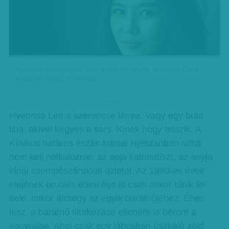
Hyeonseo Lee és David John: A lány hét névvel. Szökésem Észak-
Koreából - Forrás: Profimedia
hirdetes
Hyeonso Lee a szerencse lánya. Vagy egy buta
liba, akivel kegyes a sors. Kinek hogy tetszik. A
Kínával határos észak-koreai Hjeszanban soha
nem kell nélkülöznie: az apja katonatiszt, az anyja
kínai csempészárukkal üzletel. Az 1990-es évek
elejének brutális éhínsége is csak akkor tűnik fel
neki, mikor átmegy az egyik barátnőjéhez. Éhes
lesz, a barátnő tiltakozása ellenére is beront a
konyhába. Ahol csak egy lábosban úszkáló zöld