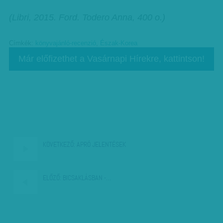
(Libri, 2015. Ford. Todero Anna, 400 o.)
Címkék:
könyvajánló-recenzió
,
Észak-Korea
Már előfizethet a Vasárnapi Hírekre, kattintson!
KÖVETKEZŐ:
APRÓ JELENTÉSEK
ELŐZŐ:
BICSAKLÁSBAN -…