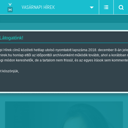
VASÁRNAPI HÍREK
 Látogatónk!
Olvasta már...? - Egy kis
i Hírek című közéleti hetilap utolsó nyomtatott lapszáma 2018. december 8-án jel
hirek.hu honlap ettől az időponttól archívumként működik tovább, ahol a korábban
kiruccanás
égi módon kereshetők, de a tartalom nem frissül, és az egyes írások sem kommente
Szerző:
SZ. Á.
| Megjelent a 2015. december 12.-i lapszámban
t köszönjük,
Hyeonseo Lee és David John: A lány hét névvel.
Szökésem Észak-Koreából