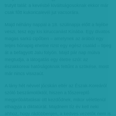
trutyit talál: a kevésbé kiváltságosoknak ekkor már
csak főtt kukoricalevél jut vacsorára.
Majd néhány nappal a 18. szülinapja előtt a fejébe
veszi, tesz egy kis kiruccanást Kínába. Egy divatos
magas sarkú cipőben – amelynek az árából egy
teljes hónapig ehetne rizst egy egész család – tipeg
át a befagyott Jalu folyón. Majd pár nap múlva
megtudja, a látogatás egy életre szól: az
északkoreai hatóságoknak feltűnt a szökése, most
már nincs visszaút.
A lány hét névvel jócskán eltér az Észak-Koreáról
szóló beszámolóktól, hiszen a főszereplő
megpróbáltatásai ott kezdődnek, mikor véletlenül
elhagyja a diktatúrát. Majdnem tíz év kell neki
ahhoz, hogy rádöbbenjen, a kedves vezetők nem is