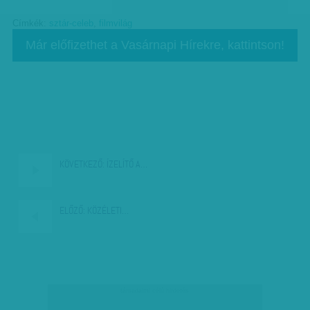
Címkék:
sztár-celeb
,
filmvilág
Már előfizethet a Vasárnapi Hírekre, kattintson!
KÖVETKEZŐ:
ÍZELÍTŐ A…
ELŐZŐ:
KÖZÉLETI…
társadalmi célú hirdetés