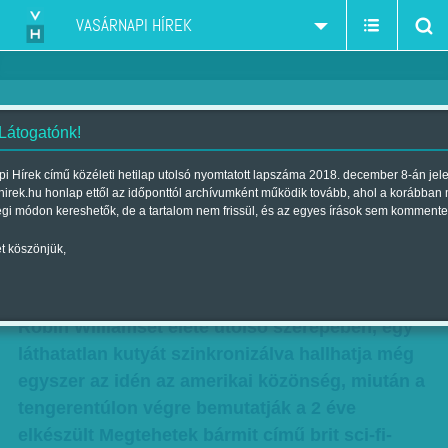
VASÁRNAPI HÍREK
 Látogatónk!
Végre bemutatják! Robin
i Hírek című közéleti hetilap utolsó nyomtatott lapszáma 2018. december 8-án jel
hirek.hu honlap ettől az időponttól archívumként működik tovább, ahol a korábban
Williams élete utolsó
égi módon kereshetők, de a tartalom nem frissül, és az egyes írások sem kommente
szerepében
t köszönjük,
Szerző:
B. O.
| Megjelent a 2017. május 06.-i lapszámban
Robin Williamset élete utolsó szerepében, egy
láthatatlan kutyát szinkronizálva hallhatja még
egyszer az idén az amerikai közönség, miután a
tengerentúlon végre bemutatják a 2 éve
elkészült Megtehetek bármit című brit sci-fi-