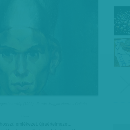
ges önarckép (1923) - Forrás: Magyar Nemzeti Galéria
hirdetes
 hosszú emlékezet, újraértelmezett,