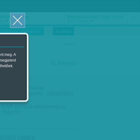
ősnők nőnapra
Megtáncoltatott Oscar-szobor
us 16.
2018. március 16.
i Hírekre, kattintson!
Kutatás
magyar
ent meg. A
start
 megjelent
Keresés
lhetőek.
stop
KÖVETKEZŐ:
FOLYAMATOS
KATASZTRÓFAELHÁRÍTÁS - CSERÉBE ÓRIÁSI
SZERETCSOMAG
ELŐZŐ:
AZ UTOLSÓ SÁRKÁNYPIKKELYIG
TÖKÉLETES
OLÓDÓ CIKKEK