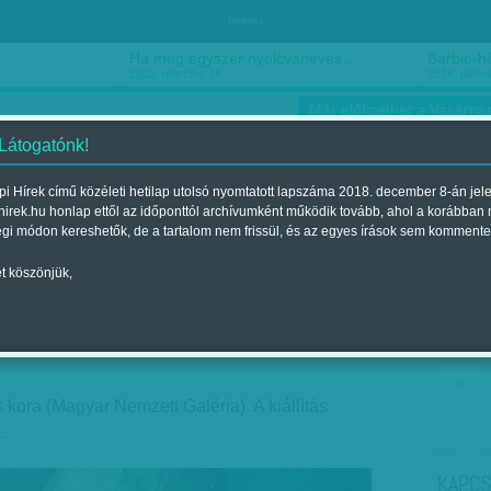
hirdetés
Ha még egyszer nyolcvanéves…
Barbie-h
2018. március 16.
2018. márci
Már előfizethet a Vasárnap
 Látogatónk!
i Hírek című közéleti hetilap utolsó nyomtatott lapszáma 2018. december 8-án jel
hirek.hu honlap ettől az időponttól archívumként működik tovább, ahol a korábban
ókusz
Szerintem
Ízlés
Sport
égi módon kereshetők, de a tartalom nem frissül, és az egyes írások sem kommente
t köszönjük,
 - Derkovits mindenkié
Megjelent a 2014. június 22.-i lapszámban
 kora (Magyar Nemzeti Galéria). A kiállítás
.
KAPCS