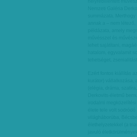
helyrebillentett művés
Nemzeti Galéria Derkov
summázata. Merthogy 
annak a – nem létező
példázata, amely megm
művésszel és művészet
lehet sajátítani, magá
hatalom, egyvalamit s
tehetséget, zsenialitás
Ezért fontos kiállítás
kurátor) vállalkozása, 
(elégia, dráma, szatír
Derkovits-életmű bemut
irodalmi megközelítés
élete tele volt sodródó
világháborúba, Bécsben 
élethelyzetekkel (a tri
javuló életkörülmények