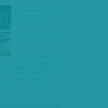
Büntető a vb heteiben - focik
tömege a partokról
Nyomorgó korszakalkotó
Átmeneti zárva tartás:
Hollókő vára októbertől még
látványosabb lesz
társadalmi célú hirdetés