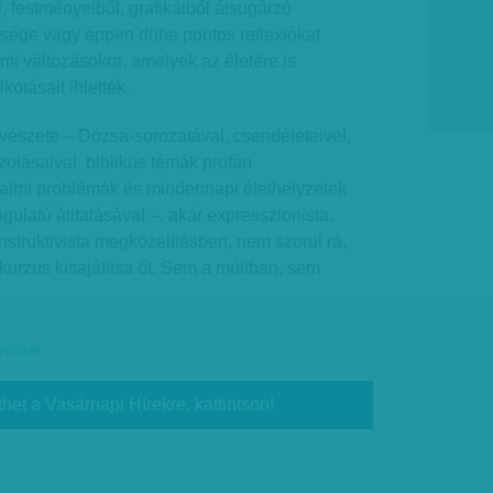
, festményeiből, grafikáiból átsugárzó
ége vagy éppen dühe pontos reflexiókat
lmi változásokra, amelyek az életére is
kotásait ihlették.
vészete – Dózsa-sorozatával, csendéleteivel,
olásaival, biblikus témák profán
dalmi problémák és mindennapi élethelyzetek
gulatú átitatásával –, akár expresszionista,
struktivista megközelítésben, nem szorul rá,
kurzus kisajátítsa őt. Sem a múltban, sem
vészet
thet a Vasárnapi Hírekre, kattintson!