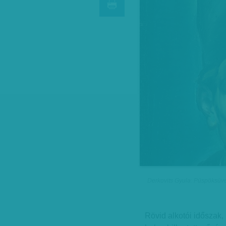
Derkovits Gyula: Püspöksüve
Rövid alkotói időszak,