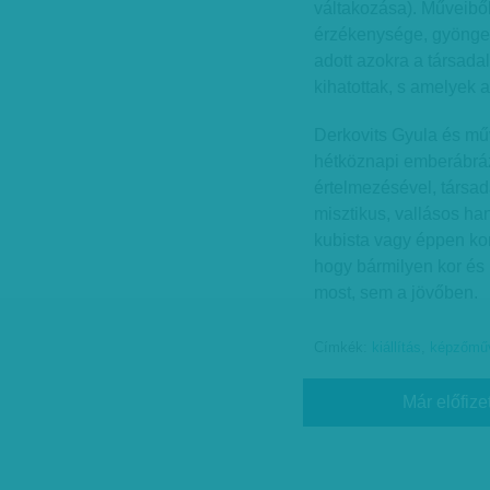
váltakozása). Műveiből
érzékenysége, gyönges
adott azokra a társada
kihatottak, s amelyek al
Derkovits Gyula és mű
hétköznapi emberábráz
értelmezésével, társa
misztikus, vallásos han
kubista vagy éppen kon
hogy bármilyen kor és 
most, sem a jövőben.
Címkék:
kiállítás
,
képzőmű
Már előfize