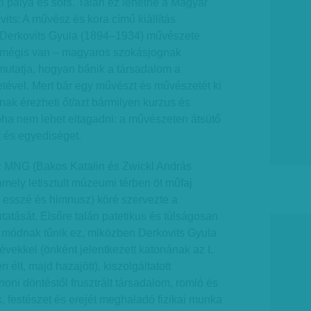
zi pálya és sors. Talán ez lehetne a Magyar
its: A művész és kora című kiállítás
Derkovits Gyula (1894–1934) művészete
, mégis van – magyaros szokásjognak
utatja, hogyan bánik a társadalom a
ével. Mert bár egy művészt és művészetét ki
énak érezheti őt/azt bármilyen kurzus és
oha nem lehet eltagadni: a művészeten átsütő
t és egyediséget.
 az MNG (Bakos Katalin és Zwickl András
amely letisztult múzeumi térben öt műfaj
a, esszé és himnusz) köré szervezte a
atását. Elsőre talán patetikus és túlságosan
i módnak tűnik ez, miközben Derkovits Gyula
 évekkel (önként jelentkezett katonának az I.
élt, majd hazajött), kiszolgáltatott
anoni döntéstől frusztrált társadalom, romló és
, festészet és erejét meghaladó fizikai munka