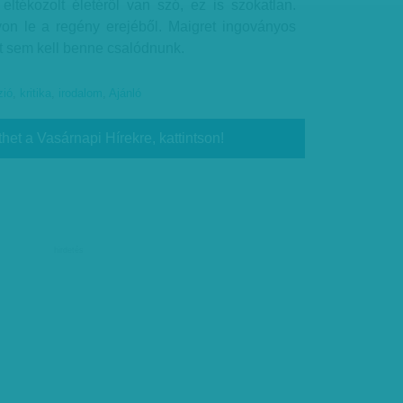
eltékozolt életéről van szó, ez is szokatlan.
on le a regény erejéből. Maigret ingoványos
st sem kell benne csalódnunk.
zió
,
kritika
,
irodalom
,
Ajánló
thet a Vasárnapi Hírekre, kattintson!
hirdetés