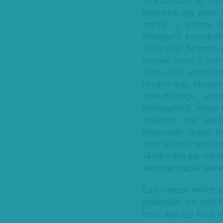
Ami azonban az Agave
történetek egy kicsit
regény, a Maigret é
főfelügyelő káromkodi
alól a talaj? Simenon 
olvasót: hiába a ruti
ködös-esős védőburo
minden más. Maigret 
tehetetlensége oly
főfelügyelőről, amely 
(máshogy már láttuk
meghaladó üggyel baj
kicsit olyanná teszi e
vállalt volna egy mási
ami miatt igazán szeret
És mindezek mellett a 
kutakodás, ami más M
lenni, kap egy kicsit