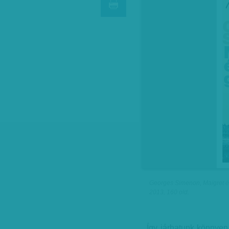
Georges Simenon, Maigret és
2013, 160 old.
Így járhatunk könnye