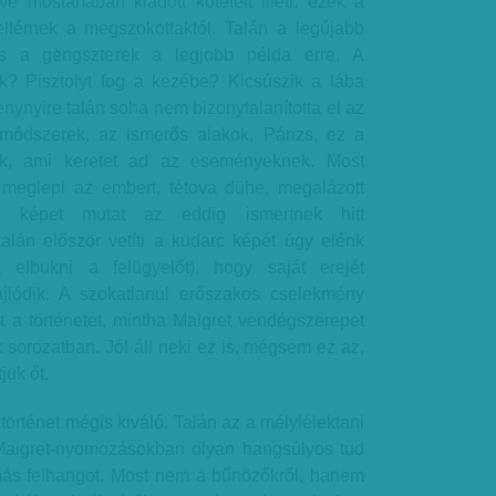
 mostanában kiadott köteteit illeti: ezek a
 eltérnek a megszokottaktól. Talán a legújabb
s a gengszterek a legjobb példa erre. A
k? Pisztolyt fog a kezébe? Kicsúszik a lába
enynyire talán soha nem bizonytalanította el az
nmódszerek, az ismerős alakok, Párizs, ez a
k, ami keretet ad az eseményeknek. Most
meglepi az embert, tétova dühe, megalázott
an képet mutat az eddig ismertnek hitt
talán először vetíti a kudarc képét úgy elénk
 elbukni a felügyelőt), hogy saját erejét
lódik. A szokatlanul erőszakos cselekmény
zt a történetet, mintha Maigret vendégszerepet
k sorozatban. Jól áll neki ez is, mégsem ez az,
jük őt.
történet mégis kiváló. Talán az a mélylélektani
aigret-nyomozásokban olyan hangsúlyos tud
 más felhangot. Most nem a bűnözőkről, hanem