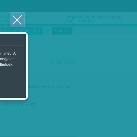
ősnők nőnapra
Megtáncoltatott Oscar-szobor
us 16.
2018. március 16.
i Hírekre, kattintson!
Kutatás
ent meg. A
start
 megjelent
Keresés
lhetőek.
stop
KÖVETKEZŐ:
GERLÓCZY MÁRTON: JURTÁBA
ÉN NEM MEGYEK
ELŐZŐ:
Ő IS EGY HŐS!