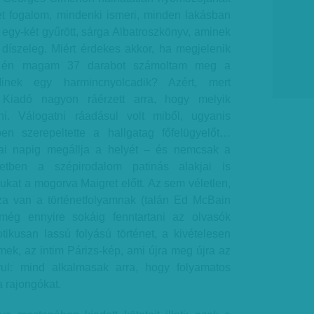
ret fogalom, mindenki ismeri, minden lakásban
egy-két gyűrött, sárga Albatroszkönyv, aminek
 díszeleg. Miért érdekes akkor, ha megjelenik
k én magam 37 darabot számoltam meg a
inek egy harmincnyolcadik? Azért, mert
Kiadó nagyon ráérzett arra, hogy melyik
ni. Válogatni ráadásul volt miből, ugyanis
n szerepeltette a hallgatag főfelügyelőt…
i napig megállja a helyét – és nemcsak a
tben a szépirodalom patinás alakjai is
kat a mogorva Maigret előtt. Az sem véletlen,
za van a történetfolyamnak (talán Ed McBain
még ennyire sokáig fenntartani az olvasók
tikusan lassú folyású történet, a kivételesen
ek, az intim Párizs-kép, ami újra meg újra az
ul: mind alkalmasak arra, hogy folyamatos
 rajongókat.