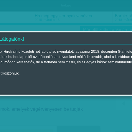
hirdetés
Ha még egyszer nyolcvanéves…
Barbie-h
2018. március 16.
2018. márci
Már előfizethet a Vasárnap
 Látogatónk!
i Hírek című közéleti hetilap utolsó nyomtatott lapszáma 2018. december 8-án jel
hirek.hu honlap ettől az időponttól archívumként működik tovább, ahol a korábban
ókusz
Szerintem
Ízlés
Sport
égi módon kereshetők, de a tartalom nem frissül, és az egyes írások sem kommente
t köszönjük,
rutálisan szokatlan
óra
| Megjelent a 2013. szeptember 01.-i lapszámban
umok, amelyek végérvényesen be tudják