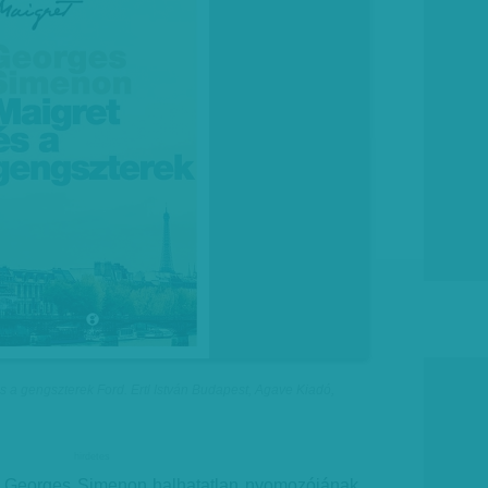
 a gengszterek Ford. Ertl István Budapest, Agave Kiadó,
hirdetes
n Georges Simenon halhatatlan nyomozójának