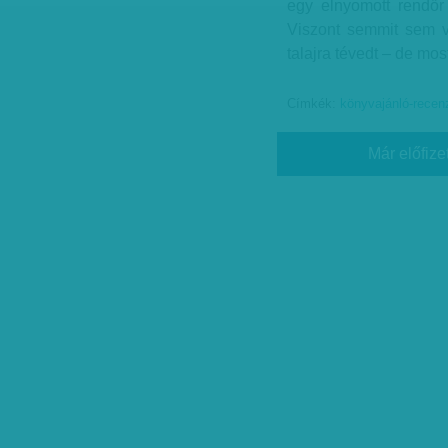
egy elnyomott rendőr 
Viszont semmit sem v
talajra tévedt – de mo
Címkék:
könyvajánló-recen
Már előfize