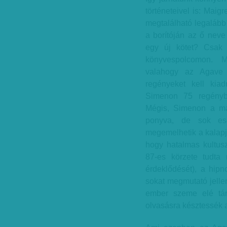
történeteivel is: Maig
megtalálható legalább 
a borítóján az ő neve
egy új kötet? Csa
könyvespolcomon. M
valahogy az Agave 
regényeket kell kiad
Simenon 75 regénybe
Mégis, Simenon a ma
ponyva, de sok ese
megemelhetik a kalapju
hogy hatalmas kultus
87-es körzete tudta 
érdeklődését), a hipno
sokat megmutató jellem
ember szeme elé tár
olvasásra késztessék a