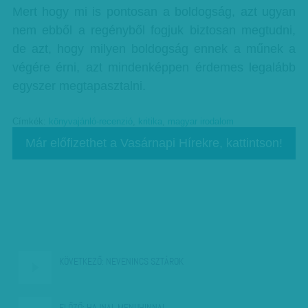
Mert hogy mi is pontosan a boldogság, azt ugyan
nem ebből a regényből fogjuk biztosan megtudni,
de azt, hogy milyen boldogság ennek a műnek a
végére érni, azt mindenképpen érdemes legalább
egyszer megtapasztalni.
Címkék:
könyvajánló-recenzió
,
kritika
,
magyar irodalom
Már előfizethet a Vasárnapi Hírekre, kattintson!
KÖVETKEZŐ:
NEVENINCS SZTÁROK
ELŐZŐ:
HAJNAL MENUHINNAL