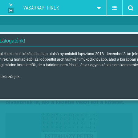
VASÁRNAPI HÍREK
 Látogatónk!
Szamárfül: Milyen a boldogság?
i Hírek című közéleti hetilap utolsó nyomtatott lapszáma 2018. december 8-án jel
hirek.hu honlap ettől az időponttól archívumként működik tovább, ahol a korábban
Szerző:
Diószegi-Horváth Nóra
| Megjelent a 2013. július 21.-i
égi módon kereshetők, de a tartalom nem frissül, és az egyes írások sem kommente
lapszámban
t köszönjük,
Örülni – kulcsszava ez Esterházy Péter legújabb
regényének, és kulcsszava lehet ez az
olvasónak is, aki a kezébe veszi ezt a kötetet.