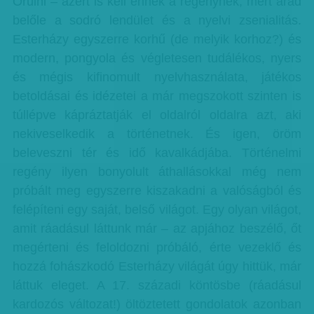
Örülni – azért is kell ennek a regénynek, mert árad
belőle a sodró lendület és a nyelvi zsenialitás.
Esterházy egyszerre korhű (de melyik korhoz?) és
modern, pongyola és végletesen tudálékos, nyers
és mégis kifinomult nyelvhasználata, játékos
betoldásai és idézetei a már megszokott szinten is
túllépve kápráztatják el oldalról oldalra azt, aki
nekiveselkedik a történetnek. És igen, öröm
beleveszni tér és idő kavalkádjába. Történelmi
regény ilyen bonyolult áthallásokkal még nem
próbált meg egyszerre kiszakadni a valóságból és
felépíteni egy saját, belső világot. Egy olyan világot,
amit ráadásul láttunk már – az apjához beszélő, őt
megérteni és feloldozni próbáló, érte vezeklő és
hozzá fohászkodó Esterházy világát úgy hittük, már
láttuk eleget. A 17. századi köntösbe (ráadásul
kardozós változat!) öltöztetett gondolatok azonban