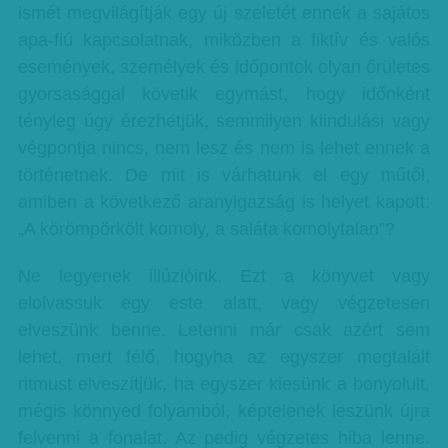
ismét megvilágítják egy új szeletét ennek a sajátos
apa-fiú kapcsolatnak, miközben a fiktív és valós
események, személyek és időpontok olyan őrületes
gyorsasággal követik egymást, hogy időnként
tényleg úgy érezhetjük, semmilyen kiindulási vagy
végpontja nincs, nem lesz és nem is lehet ennek a
történetnek. De mit is várhatunk el egy műtől,
amiben a következő aranyigazság is helyet kapott:
„A körömpörkölt komoly, a saláta komolytalan”?
Ne legyenek illúzióink. Ezt a könyvet vagy
elolvassuk egy este alatt, vagy végzetesen
elveszünk benne. Letenni már csak azért sem
lehet, mert félő, hogyha az egyszer megtalált
ritmust elveszítjük, ha egyszer kiesünk a bonyolult,
mégis könnyed folyamból, képtelenek leszünk újra
felvenni a fonalat. Az pedig végzetes hiba lenne.