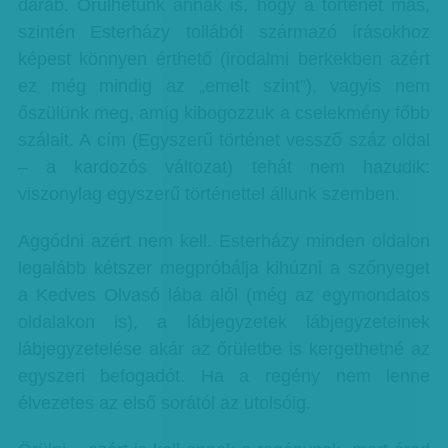
darab. Örülhetünk annak is, hogy a történet más,
szintén Esterházy tollából származó írásokhoz
képest könnyen érthető (irodalmi berkekben azért
ez még mindig az „emelt szint”), vagyis nem
őszülünk meg, amíg kibogozzuk a cselekmény főbb
szálait. A cím (Egyszerű történet vessző száz oldal
– a kardozós változat) tehát nem hazudik:
viszonylag egyszerű történettel állunk szemben.
Aggódni azért nem kell. Esterházy minden oldalon
legalább kétszer megpróbálja kihúzni a szőnyeget
a Kedves Olvasó lába alól (még az egymondatos
oldalakon is), a lábjegyzetek lábjegyzeteinek
lábjegyzetelése akár az őrületbe is kergethetné az
egyszeri befogadót. Ha a regény nem lenne
élvezetes az első sorától az utolsóig.