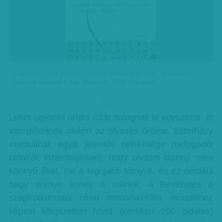
Esterházy Péter: Egyszerű történet vessző száz oldal – a kardozós
változat. Magvető Kiadó, Budapest, 2013. 250 oldal
hirdetes
Lehet ugyanis örülni több dolognak is egyszerre: itt
van példának okáért az olvasás öröme. Esterházy
munkáinak egyik jelentős nehézsége (befogadói
oldalról, kizárólagosan), hogy olvasni bizony, nem
könnyű őket. De a legújabb könyve, és ez például
nagy erénye ennek a műnek, a Bevezetés a
szépirodalomba című monumentális monolithoz
képest kifejezetten rövid (kereken 250 oldalas)