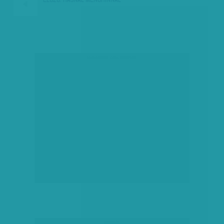
társadalmi célú hirdetés
hirdetés