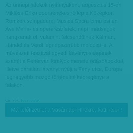
Az ünnepi játékok nyitányaként, augusztus 15-én
Miklósa Erika operaénekesnő lép a Középkori
Romkert színpadára: Musica Sacra című estjén
Ave Maria- és operarészletek, népi imádságok
hangzanak el, valamint felcsendülnek Kálmán,
Händel és Verdi legnépszerűbb melódiái is. A
művészeti fesztivál egyedi látványosságának
számít a Fehérvári királyok menete óriásbábokkal,
illetve páratlan látványt nyújt a Fény utca, Európa
legnagyobb mozgó történelmi képregénye a
falakon.
Címkék:
fesztiválok
Már előfizethet a Vasárnapi Hírekre, kattintson!