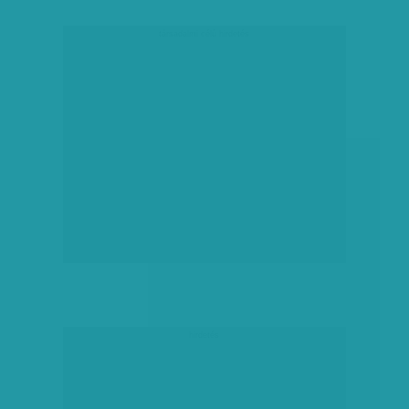
társadalmi célú hirdetés
hirdetés