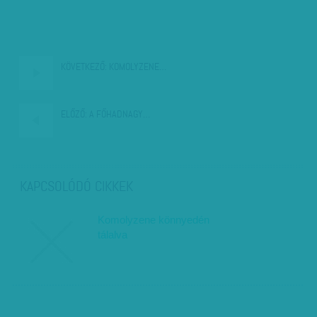
KÖVETKEZŐ:
KOMOLYZENE…
ELŐZŐ:
A FŐHADNAGY…
KAPCSOLÓDÓ CIKKEK
Komolyzene könnyedén
tálalva