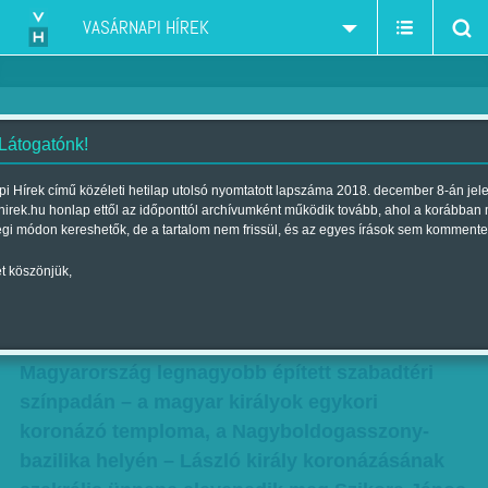
VASÁRNAPI HÍREK
 Látogatónk!
Szertartásjáték óriásbábokkal
i Hírek című közéleti hetilap utolsó nyomtatott lapszáma 2018. december 8-án jel
hirek.hu honlap ettől az időponttól archívumként működik tovább, ahol a korábban
Szerző:
R.I.P.
| Megjelent a 2014. augusztus 10.-i lapszámban
égi módon kereshetők, de a tartalom nem frissül, és az egyes írások sem kommente
t köszönjük,
Szent László legendái kerülnek előtérbe idén az
augusztus 16–19. között Székesfehérvárott
megrendezett Koronázási Ünnepi Játékokon.
Magyarország legnagyobb épített szabadtéri
színpadán – a magyar királyok egykori
koronázó temploma, a Nagyboldogasszony-
bazilika helyén – László király koronázásának