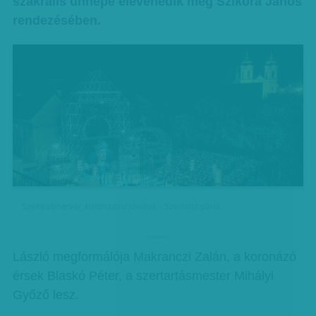
szakrális ünnepe elevenedik meg Szikora János
rendezésében.
Székesfehérvár, koronázási játékok - Szertartásjáték
hirdetes
László megformálója Makranczi Zalán, a koronázó
érsek Blaskó Péter, a szertartásmester Mihályi
Győző lesz.