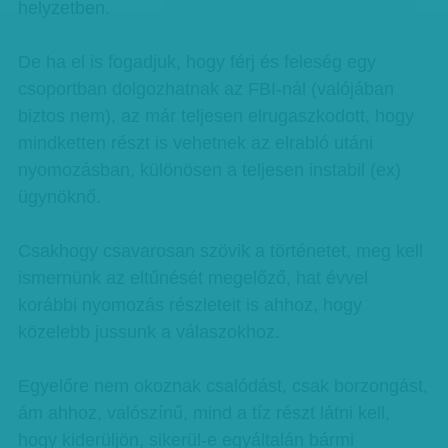
helyzetben.
De ha el is fogadjuk, hogy férj és feleség egy
csoportban dolgozhatnak az FBI-nál (valójában
biztos nem), az már teljesen elrugaszkodott, hogy
mindketten részt is vehetnek az elrabló utáni
nyomozásban, különösen a teljesen instabil (ex)
ügynöknő.
Csakhogy csavarosan szövik a történetet, meg kell
ismernünk az eltűnését megelőző, hat évvel
korábbi nyomozás részleteit is ahhoz, hogy
közelebb jussunk a válaszokhoz.
Egyelőre nem okoznak csalódást, csak borzongást,
ám ahhoz, valószínű, mind a tíz részt látni kell,
hogy kiderüljön, sikerül-e egyáltalán bármi