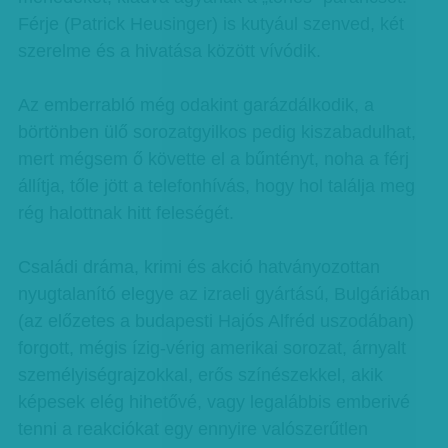
Férje (Patrick Heusinger) is kutyául szenved, két
szerelme és a hivatása között vívódik.
Az emberrabló még odakint garázdálkodik, a
börtönben ülő sorozatgyilkos pedig kiszabadulhat,
mert mégsem ő követte el a bűntényt, noha a férj
állítja, tőle jött a telefonhívás, hogy hol találja meg
rég halottnak hitt feleségét.
Családi dráma, krimi és akció hatványozottan
nyugtalanító elegye az izraeli gyártású, Bulgáriában
(az előzetes a budapesti Hajós Alfréd uszodában)
forgott, mégis ízig-vérig amerikai sorozat, árnyalt
személyiségrajzokkal, erős színészekkel, akik
képesek elég hihetővé, vagy legalábbis emberivé
tenni a reakciókat egy ennyire valószerűtlen