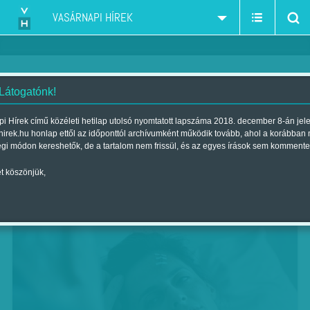
VASÁRNAPI HÍREK
 Látogatónk!
Szürreálisan szélsőséges
i Hírek című közéleti hetilap utolsó nyomtatott lapszáma 2018. december 8-án jel
hirek.hu honlap ettől az időponttól archívumként működik tovább, ahol a korábban
Szerző:
Bálint Orsolya
| Megjelent a 2017. október 14.-i lapszámban
égi módon kereshetők, de a tartalom nem frissül, és az egyes írások sem kommente
t köszönjük,
Elfeledve, AXN