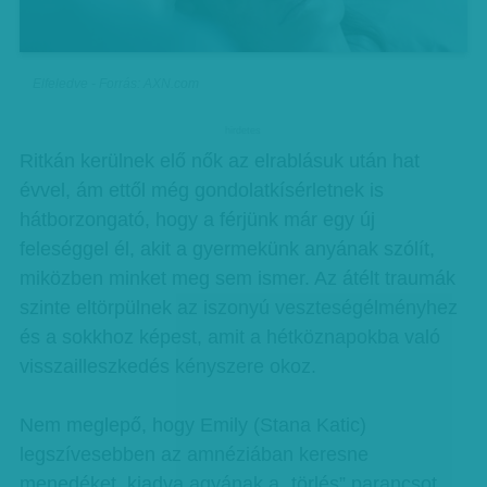
Elfeledve - Forrás: AXN.com
hirdetes
Ritkán kerülnek elő nők az elrablásuk után hat
évvel, ám ettől még gondolatkísérletnek is
hátborzongató, hogy a férjünk már egy új
feleséggel él, akit a gyermekünk anyának szólít,
miközben minket meg sem ismer. Az átélt traumák
szinte eltörpülnek az iszonyú veszteségélményhez
és a sokkhoz képest, amit a hétköznapokba való
visszailleszkedés kényszere okoz.
Nem meglepő, hogy Emily (Stana Katic)
legszívesebben az amnéziában keresne
menedéket, kiadva agyának a „törlés” parancsot.