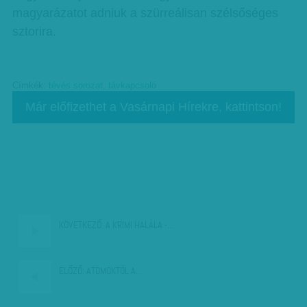
magyarázatot adniuk a szürreálisan szélsőséges
sztorira.
Címkék:
tévés sorozat
,
távkapcsoló
Már előfizethet a Vasárnapi Hírekre, kattintson!
KÖVETKEZŐ:
A KRIMI HALÁLA -…
ELŐZŐ:
ATOMOKTÓL A…