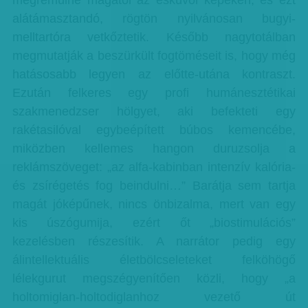
megrémülne magától az esküvői képeken, és ezt
alátámasztandó, rögtön nyilvánosan bugyi-
melltartóra vetkőztetik. Később nagytotálban
megmutatják a beszürkült fogtöméseit is, hogy még
hatásosabb legyen az előtte-utána kontraszt.
Ezután felkeres egy profi humánesztétikai
szakmenedzser hölgyet, aki befekteti egy
rakétasilóval egybeépített búbos kemencébe,
miközben kellemes hangon duruzsolja a
reklámszöveget: „az alfa-kabinban intenzív kalória-
és zsírégetés fog beindulni…” Barátja sem tartja
magát jóképűnek, nincs önbizalma, mert van egy
kis úszógumija, ezért őt „biostimulációs”
kezelésben részesítik. A narrátor pedig egy
álintellektuális életbölcseleteket felköhögő
lélekgurut megszégyenítően közli, hogy „a
holtomiglan-holtodiglanhoz vezető út