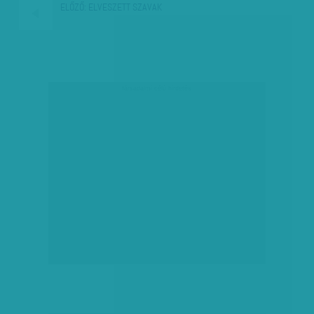
ELŐZŐ:
ELVESZETT SZAVAK
társadalmi célú hirdetés