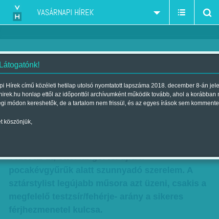
VASÁRNAPI HÍREK
 Látogatónk!
Távkapcsoló: Boldogító
i Hírek című közéleti hetilap utolsó nyomtatott lapszáma 2018. december 8-án jel
hirek.hu honlap ettől az időponttól archívumként működik tovább, ahol a korábban
kockahas
égi módon kereshetők, de a tartalom nem frissül, és az egyes írások sem kommente
Szerző:
Bálint Orsolya
| Megjelent a 2013. augusztus 04.-i lapszámban
t köszönjük,
Lakatos Márk szerint a szívhez a lapos hason át
vezet az út, ettől lángol fel újra a
pocakévgyűrűk alatt szunnyadó szerelem. A
sztárstylist legújabb műsora azt üzeni, csakis a
megfelelő testzsír/fehérje- arány a sikeres
férjhezmenetel kulcsa.