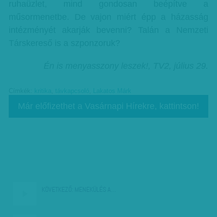
ruhaüzlet, mind gondosan beépítve a
műsormenetbe. De vajon miért épp a házasság
intézményét akarják bevenni? Talán a Nemzeti
Társkereső is a szponzoruk?
Én is menyasszony leszek!, TV2, július 29.
Címkék:
kritika
,
távkapcsoló
,
Lakatos Márk
Már előfizethet a Vasárnapi Hírekre, kattintson!
KÖVETKEZŐ:
MENEKÜLÉS A…