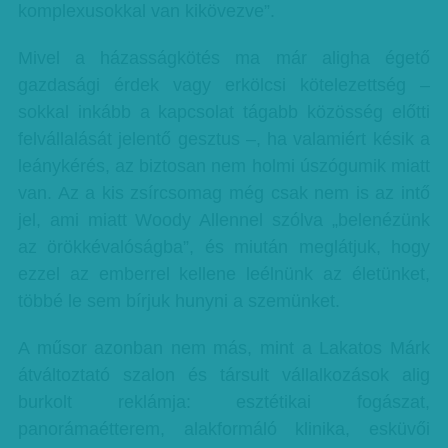
komplexusokkal van kikövezve”.
Mivel a házasságkötés ma már aligha égető
gazdasági érdek vagy erkölcsi kötelezettség –
sokkal inkább a kapcsolat tágabb közösség előtti
felvállalását jelentő gesztus –, ha valamiért késik a
leánykérés, az biztosan nem holmi úszógumik miatt
van. Az a kis zsírcsomag még csak nem is az intő
jel, ami miatt Woody Allennel szólva „belenézünk
az örökkévalóságba”, és miután meglátjuk, hogy
ezzel az emberrel kellene leélnünk az életünket,
többé le sem bírjuk hunyni a szemünket.
A műsor azonban nem más, mint a Lakatos Márk
átváltoztató szalon és társult vállalkozások alig
burkolt reklámja: esztétikai fogászat,
panorámaétterem, alakformáló klinika, esküvői