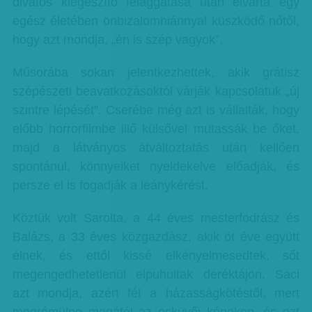
divatos kiegészítő felaggatása után elvárta egy
egész életében önbizalomhiánnyal küszködő nőtől,
hogy azt mondja, „én is szép vagyok”.
Műsorába sokan jelentkezhettek, akik grátisz
szépészeti beavatkozásoktól várják kapcsolatuk „új
szintre lépését”. Cserébe még azt is vállalták, hogy
előbb horrorfilmbe illő külsővel mutassák be őket,
majd a látványos átváltoztatás után kellően
spontánul, könnyeiket nyeldekelve előadják, és
persze el is fogadják a leánykérést.
Köztük volt Sarolta, a 44 éves mesterfodrász és
Balázs, a 33 éves közgazdász, akik öt éve együtt
élnek, és ettől kissé elkényelmesedtek, sőt
megengedhetetlenül elpuhultak deréktájon. Saci
azt mondja, azért fél a házasságkötéstől, mert