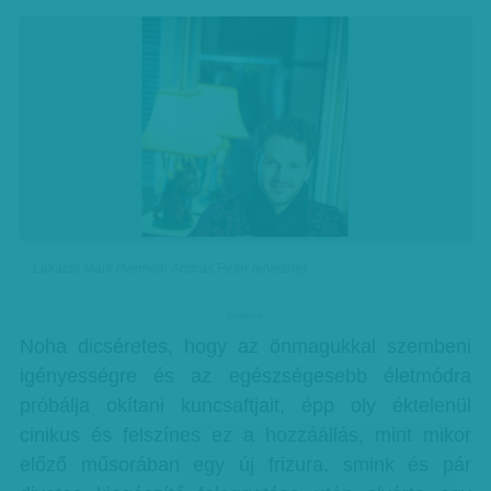
Lakatos Márk (Németh András Péter felvétele)
hirdetes
Noha dicséretes, hogy az önmagukkal szembeni
igényességre és az egészségesebb életmódra
próbálja okítani kuncsaftjait, épp oly éktelenül
cinikus és felszínes ez a hozzáállás, mint mikor
előző műsorában egy új frizura, smink és pár