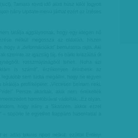
 (sic!). Tamara rövid idő alatt húsz kilót fogyott
ajon hány Update-menü járhat ezért az ízléses
 nem találja aggályosnak, hogy egy idegen nő
ezése nélkül megossza az oldalán, hiszen
le, hogy a „deformációkat” bemutassa rajta. Aki
k szerinte az igazság fáj, és bárki kritizálná őt
igységből, rosszmájúságból teheti. Noha azt
reklám is számít”, érzékenyen érinthetik az
 legutóbb sem tudta megállni, hogy ne tegyen
bírálója profilképére: „Viccesen beírtam neki,
ride!” Persze akadtak, akik nem értékelték
emenszedett homofóbiával vádolták. „Ez olyan,
ndom, hogy irány a Skanzen, akkor ezzel
” – söpörte le egyetlen frappáns hasonlattal a
el adás bikinis riport nélkül: ezúttal Erdélyi