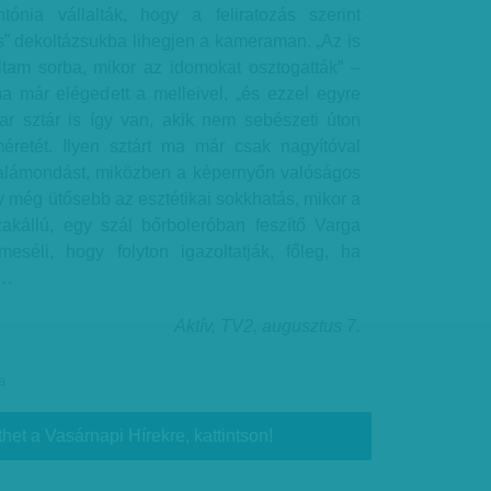
ónia vállalták, hogy a feliratozás szerint
s” dekoltázsukba lihegjen a kameraman. „Az is
lltam sorba, mikor az idomokat osztogatták” –
 már elégedett a melleivel, „és ezzel egyre
ar sztár is így van, akik nem sebészeti úton
éretét. Ilyen sztárt ma már csak nagyítóval
z alámondást, miközben a képernyőn valóságos
gy még ütősebb az esztétikai sokkhatás, mikor a
akállú, egy szál bőrboleróban feszítő Varga
meséli, hogy folyton igazoltatják, főleg, ha
e…
Aktív, TV2, augusztus 7.
a
thet a Vasárnapi Hírekre, kattintson!