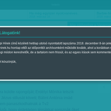
hirdetés
Ha még egyszer nyolcvanéves…
Barbie-h
2018. március 16.
2018. márci
Már előfizethet a Vasárnap
 Látogatónk!
i Hírek című közéleti hetilap utolsó nyomtatott lapszáma 2018. december 8-án jel
hirek.hu honlap ettől az időponttól archívumként működik tovább, ahol a korábban
ókusz
Szerintem
Ízlés
Sport
égi módon kereshetők, de a tartalom nem frissül, és az egyes írások sem kommente
t köszönjük,
: Dús keblek tengere
gjelent a 2013. augusztus 11.-i lapszámban
a küldte rajongóját; Erdélyi Mónika tetszik
Jézus stílusát követi; Bálint Antónia imád
 nem panaszkodhatnak a Tv2
zői, hogy érdektelen témákkal soroznák őket