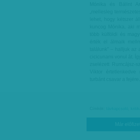
Mónika és Bálint Ant
„mellesleg természete
lehet, hogy kétszer á
kuncog Mónika, aki ma
több külföldi és magy
érték el álmaik mellm
találunk” – halljuk a
cicicunami vonul át. Í
zselézett Rumcájsz-sz
Viktor értetlenkedve 
turbánt csavar a fejér
Címkék:
távkapcsoló
,
kritik
Már előfize