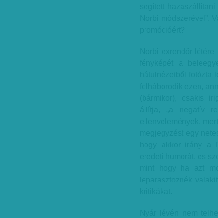
segített hazaszállítani
Norbi módszerével”. V
promócióért?
Norbi exrendőr létére
fényképét a beleegy
hátulnézetből fotózta 
felháborodik ezen, anna
(bármikor), csakis ir
állítja, „a negatív 
ellenvélemények, mert
megjegyzést egy netes 
hogy akkor irány a P
eredeti humorát, és sz
mint hogy ha azt mo
leparasztoznék valakit
kritikákat.
Nyár lévén nem telhet 