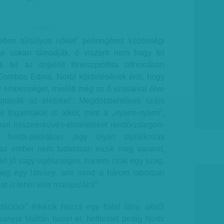
hirdetes
tlen túlsúlyos nőket” pellengérez közösségi
sze sokan támadják, ő viszont nem hagy fel
i fel az önjelölt fitneszpróféta otthonában
t Gombos Edina. Norbi küldetésének érzi, hogy
az emberiséget, mielőtt még az ő szavaival élve
fojtanák az életüket”. Megdöbbentőnek szánt
új fogalmakat is alkot, mint a „nyami-nyami”,
pari összeesküvés-elméleteket rendőrzsargon-
ő Norbi-pédiában „egy olyan táplálkozás
 az ember nem tudatosan eszik meg valamit,
ért jó vagy egészséges, hanem csak egy szag,
eg egy látvány, ami mind a három laborban
at is lehet vele manipulálni”.
ációra” érkezik hozzá egy fiatal lány, akiről
anyja Máltán hunyt el, holttestét pedig Norbi