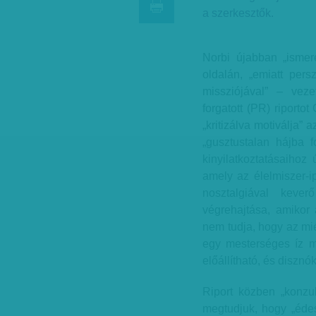
a szerkesztők.
Norbi újabban „ismere
oldalán, „emiatt per
missziójával” – vezet
forgatott (PR) riporto
„kritizálva motiválja” 
„gusztustalan hájba 
kinyilatkoztatásaihoz 
amely az élelmiszer-i
nosztalgiával kever
végrehajtása, amikor
nem tudja, hogy az mi
egy mesterséges íz m
előállítható, és disznók
Riport közben „konzult
megtudjuk, hogy „édes