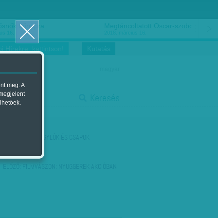
ősnők nőnapra
Megtáncoltatott Oscar-szobor
us 16.
2018. március 16.
i Hírekre, kattintson!
Kutatás
magyar
ent meg. A
start
 megjelent
Keresés
lhetőek.
stop
KÖVETKEZŐ:
KAGYLÓK ÉS CSAPOK
ELŐZŐ:
FILMVÁSZON: NYUGGEREK AKCIÓBAN