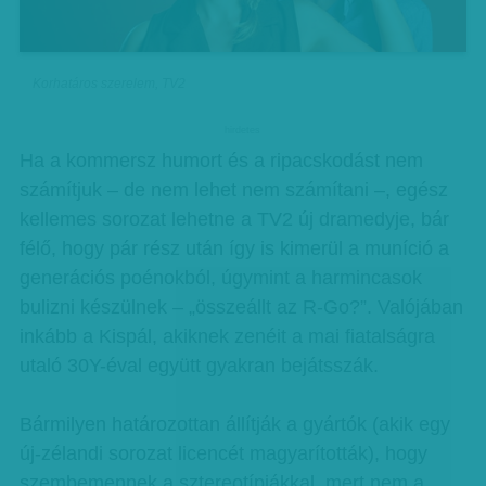
Korhatáros szerelem, TV2
hirdetes
Ha a kommersz humort és a ripacskodást nem
számítjuk – de nem lehet nem számítani –, egész
kellemes sorozat lehetne a TV2 új dramedyje, bár
félő, hogy pár rész után így is kimerül a muníció a
generációs poénokból, úgymint a harmincasok
bulizni készülnek – „összeállt az R-Go?”. Valójában
inkább a Kispál, akiknek zenéit a mai fiatalságra
utaló 30Y-éval együtt gyakran bejátsszák.
Bármilyen határozottan állítják a gyártók (akik egy
új-zélandi sorozat licencét magyarították), hogy
szembemennek a sztereotípiákkal, mert nem a