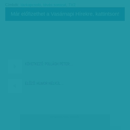
Címkék:
távkapcsoló
,
tévés sorozat
,
TV2
Már előfizethet a Vasárnapi Hírekre, kattintson!
KÖVETKEZŐ:
POLLÁGH PÉTER:…
ELŐZŐ:
HUMOR NÉLKÜL…
társadalmi célú hirdetés