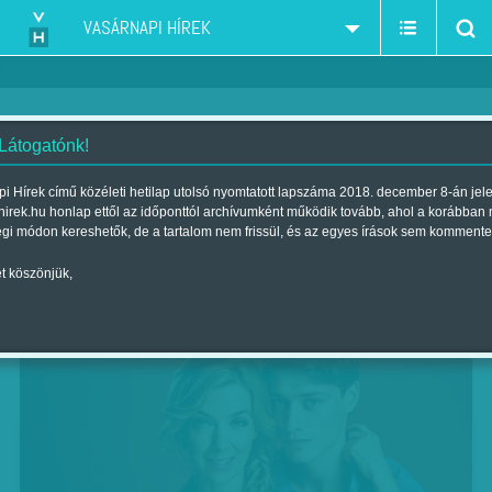
VASÁRNAPI HÍREK
 Látogatónk!
Egyedülálló anya megosztaná
i Hírek című közéleti hetilap utolsó nyomtatott lapszáma 2018. december 8-án jel
hirek.hu honlap ettől az időponttól archívumként működik tovább, ahol a korábban
Szerző:
Bálint Orsolya
| Megjelent a 2017. december 09.-i lapszámban
égi módon kereshetők, de a tartalom nem frissül, és az egyes írások sem kommente
t köszönjük,
Korhatáros szerelem, TV2