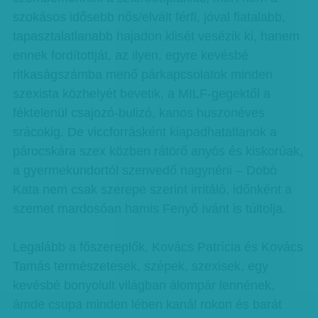
szokásos idősebb nős/elvált férfi, jóval fiatalabb,
tapasztalatlanabb hajadon klisét vesézik ki, hanem
ennek fordítottját, az ilyen, egyre kevésbé
ritkaságszámba menő párkapcsolatok minden
szexista közhelyét bevetik, a MILF-gegektől a
féktelenül csajozó-bulizó, kanos huszonéves
srácokig. De viccforrásként kiapadhatatlanok a
párocskára szex közben rátörő anyós és kiskorúak,
a gyermekundortól szenvedő nagynéni – Dobó
Kata nem csak szerepe szerint irritáló, időnként a
szemet mardosóan hamis Fenyő Ivánt is túltolja.
Legalább a főszereplők, Kovács Patrícia és Kovács
Tamás természetesek, szépek, szexisek, egy
kevésbé bonyolult világban álompár lennének,
ámde csupa minden lében kanál rokon és barát