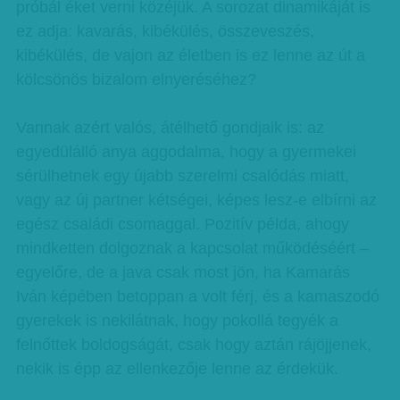
próbál éket verni közéjük. A sorozat dinamikáját is
ez adja: kavarás, kibékülés, összeveszés,
kibékülés, de vajon az életben is ez lenne az út a
kölcsönös bizalom elnyeréséhez?
Vannak azért valós, átélhető gondjaik is: az
egyedülálló anya aggodalma, hogy a gyermekei
sérülhetnek egy újabb szerelmi csalódás miatt,
vagy az új partner kétségei, képes lesz-e elbírni az
egész családi csomaggal. Pozitív példa, ahogy
mindketten dolgoznak a kapcsolat működéséért –
egyelőre, de a java csak most jön, ha Kamarás
Iván képében betoppan a volt férj, és a kamaszodó
gyerekek is nekilátnak, hogy pokollá tegyék a
felnőttek boldogságát, csak hogy aztán rájöjjenek,
nekik is épp az ellenkezője lenne az érdekük.