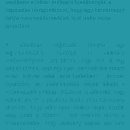
készítette el bizarr kulináris kreálmányát, a
káposztás túrógombócot, hogy egy bernáthegyi
kutya éves nyáltermelését is el tudta volna
apasztani.
hirdetes
A stúdióban rögtönzött konyha egy
hajléktalanszálló menzáját is alulmúlta
felszereltségben: „azt hittem, hogy lesz itt egy
rendes tűzhely, nem egy ilyen leértékelt elektromos
rezsó. Nyilván valaki adta barterben” – ironizált
Gyurcsány, aki zsemlemorzsa helyett inkább a
műsorvezetőt pirította. „Főzésnél is előfordul, hogy
valamit elk.r?” – piszkálta Hajdú, mire Gyurcsány
elismerte, hogy néha igen. Amikor Hajdú kiszólt,
hogy „Libát is főzött?” – már szelíden rászólt a
műsorvezetőre, hogy „szegény Bajnai, ezt nem