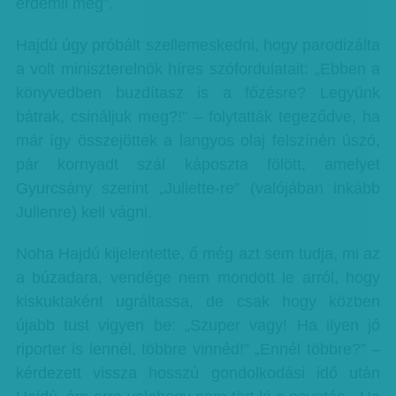
érdemli meg”.
Hajdú úgy próbált szellemeskedni, hogy parodizálta
a volt miniszterelnök híres szófordulatait: „Ebben a
könyvedben buzdítasz is a főzésre? Legyünk
bátrak, csináljuk meg?!” – folytatták tegeződve, ha
már így összejöttek a langyos olaj felszínén úszó,
pár kornyadt szál káposzta fölött, amelyet
Gyurcsány szerint „Juliette-re” (valójában inkább
Julienre) kell vágni.
Noha Hajdú kijelentette, ő még azt sem tudja, mi az
a búzadara, vendége nem mondott le arról, hogy
kiskuktaként ugráltassa, de csak hogy közben
újabb tust vigyen be: „Szuper vagy! Ha ilyen jó
riporter is lennél, többre vinnéd!” „Ennél többre?” –
kérdezett vissza hosszú gondolkodási idő után