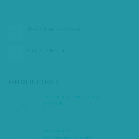
KÖVETKEZŐ:
VAN MÉG TARTALÉK…
ELŐZŐ:
10 KÉRDÉS, 10…
KAPCSOLÓDÓ CIKKEK
Távkapcsoló: Több sztárt a
porondra!
Távkapcsoló:
Reszkessetek, svédek!