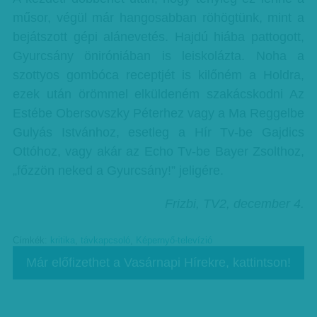
műsor, végül már hangosabban röhögtünk, mint a
bejátszott gépi alánevetés. Hajdú hiába pattogott,
Gyurcsány öniróniában is leiskolázta. Noha a
szottyos gombóca receptjét is kilőném a Holdra,
ezek után örömmel elküldeném szakácskodni Az
Estébe Obersovszky Péterhez vagy a Ma Reggelbe
Gulyás Istvánhoz, esetleg a Hír Tv-be Gajdics
Ottóhoz, vagy akár az Echo Tv-be Bayer Zsolthoz,
„főzzön neked a Gyurcsány!” jeligére.
Frizbi, TV2, december 4.
Címkék:
kritika
,
távkapcsoló
,
Képernyő-televízió
Már előfizethet a Vasárnapi Hírekre, kattintson!