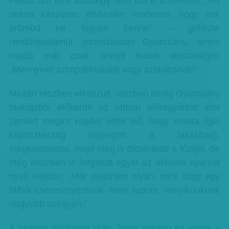
Hajdú, ám erre valahogy nem tört ki a nevetés. „Ha
neked készülne, elsóznám rendesen, hogy sok
örömöd ne legyen benne” – grillezte
rendíthetetlenül gonoszkásan Gyurcsány, amire
Hajdú már csak annyit tudott visszavágni:
„Mennyivel szimpatikusabb vagy szakácsnak!”
Miután részben elkészült, részben pedig Gyurcsány
táskájából előkerült az otthon előregyártott étel
(amiért megint Hajdút vette elő, hogy miatta éjjel
káposztaszag terjengett a lakásban),
megkóstoltatta, majd meg is dicsértette a főztjét, de
még eközben is forgatott egyet az ekkorra nyársat
nyelt Hajdún: „Már majdnem olyan, mint hogy egy
tálból cseresznyéztünk. Nem tudom, melyikünknek
nagyobb szégyen.”
A kezdeti döbbenet után, hogy tényleg ez lenne a