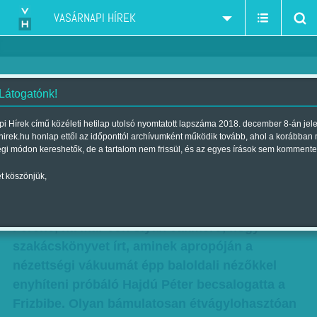
VASÁRNAPI HÍREK
 Látogatónk!
Távkapcsoló: Főzzön neked a
i Hírek című közéleti hetilap utolsó nyomtatott lapszáma 2018. december 8-án jel
hirek.hu honlap ettől az időponttól archívumként működik tovább, ahol a korábban
Gyurcsány!
égi módon kereshetők, de a tartalom nem frissül, és az egyes írások sem kommente
Szerző:
Bálint Orsolya
| Megjelent a 2013. december 08.-i lapszámban
t köszönjük,
Csak látványkonyhát ne nyisson Gyurcsány
Ferenc, ha már volt olyan vakmerő, hogy
szakácskönyvet írt, aminek apropóján a
nézettségi vákuumát épp baloldali nézőkkel
enyhíteni próbáló Hajdú Péter becsalogatta a
Frizbibe. Olyan bámulatosan étvágylohasztóan