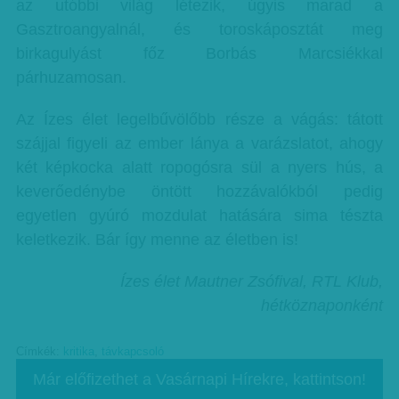
az utóbbi világ létezik, úgyis marad a
Gasztroangyalnál, és toroskáposztát meg
birkagulyást főz Borbás Marcsiékkal
párhuzamosan.
Az Ízes élet legelbűvölőbb része a vágás: tátott
szájjal figyeli az ember lánya a varázslatot, ahogy
két képkocka alatt ropogósra sül a nyers hús, a
keverőedénybe öntött hozzávalókból pedig
egyetlen gyúró mozdulat hatására sima tészta
keletkezik. Bár így menne az életben is!
Ízes élet Mautner Zsófival, RTL Klub,
hétköznaponként
Címkék:
kritika
,
távkapcsoló
Már előfizethet a Vasárnapi Hírekre, kattintson!