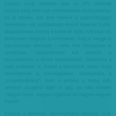
Kovács Lázár lelépése után az RTL Klubnak
hosszú ideig nem volt emblematikus tévészakácsa,
és jó döntés volt erre felkérni a gasztroblogger
berkekben már sztárkultuszt élvező Mautner Zsófit.
Magabiztosan mozog a kamerák előtt, rutinosan és
könnyeden dolgozik a konyhában, még a hangja is
bársonyosan duruzsol – néha már túlságosan is
andalítóan. Választékosan tud mesélni a
hozzávalókról, a főzési folyamatokról, beleszőve a
saját praktikáit is. Ámbár a fokozások olykor kissé
redundánsak a monológjában: szavajárása a
„szuperpraktikus”, ilyen a például a hideg sült,
amelyet „szuperül átjár” a pác, és nála minden
„nagyon nyári, nagyon izgalmas és nagyon-nagyon
frissítő”.
Külsőre is kellemes, képernyőbarát jelenség, csak