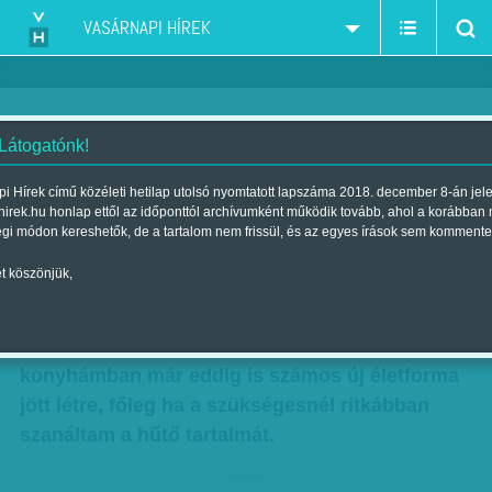
VASÁRNAPI HÍREK
 Látogatónk!
Távkapcsoló: Nő a pult mögött
i Hírek című közéleti hetilap utolsó nyomtatott lapszáma 2018. december 8-án jel
hirek.hu honlap ettől az időponttól archívumként működik tovább, ahol a korábban
Szerző:
Bálint Orsolya
| Megjelent a 2013. augusztus 18.-i lapszámban
égi módon kereshetők, de a tartalom nem frissül, és az egyes írások sem kommente
t köszönjük,
Bátor ars poeticája szerint „az Ízes élet nem
klasszikus főzőműsor, hanem egy új életforma a
konyhában”. Ezzel én is könnyen azonosulok, a
konyhámban már eddig is számos új életforma
jött létre, főleg ha a szükségesnél ritkábban
szanáltam a hűtő tartalmát.
hirdetes