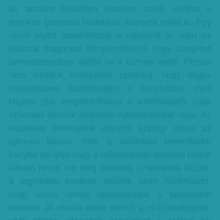
az arcbőre feltűnően érdekes színű, mintha a
sminkes gonoszul Nutellával alapozta volna le. Egy
ráérő stylist átalakíthatná a ruhatárát is, mert mi
érezzük magunkat kényelmetlenül, hogy szegényt
farmerdzsekiben állítják be a tűzhely mellé. Persze
nem tehetjük kötelezővé számára, hogy dögös
kisestélyiben tüsténkedjen a konyhában, mint
Nigella (bár megfontolhatná a lehetőséget), csak
szívesen látnánk nőiesebb ruhadarabokat rajta. Az
esztétikai élménynek ugyanis éppúgy része az
igényes tálalás, mint a stúdióban berendezett
konyha dizájnja vagy a műsorvezető deréktól fölfelé
látható része. Ha még bárkinek is lennének illúziói,
a legritkább esetben nézünk azért főzőműsort,
hogy utána otthon reprodukáljuk a bemutatott
ételeket. Jó részük eleve nem is a mi ízlésvilágunk,