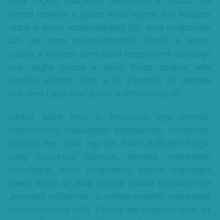
vagy rögtön kitagadna bennünket a család, ha
egrest tennénk a pitébe alma helyett. Bár Mautner
abból a netes szubkultúrából jött, ahol megszólják
azt, aki nem Meyer-citromból készíti a lemon
curdöt, a tévében bemutatott receptjeinek többsége
már aligha hozza a sikító frászt azokra, akik
vasalás közben nézik a Tv Paprikát, és akiknek
már nem Lajos Mari jelenti a reformkonyhát.
Olykor azért neki is becsúszik egy mentás,
zöldcitromos, kókusztejes sárgadinnye- krémleves,
melyből épp csak egy kis Stahl Judit-féle bulgur
vagy kusz-kusz hiányzik. Ilyenkor magamban
mosolygok, mikor elképzelem, milyen fergeteges
sikere lenne az átlag magyar család asztalán eme
„könnyed előételnek” a pörkölt-nokedli- csalamádé
szentháromság előtt. Persze aki számára csak ez