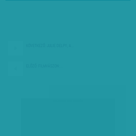
KÖVETKEZŐ:
JULIE DELPY, A…
ELŐZŐ:
FILMVÁSZON:…
társadalmi célú hirdetés