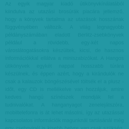
Az egyik magyar kiadó útikönyvkínálatából
kiindulva az utazási brosúrák piacára jellemző,
hogy a könyvek tartalma az utazások hosszának
függvényében változik. A világ legnagyobb
példányszámában eladott Berlitz-zsebkönyvek
például a rövidebb, egy-két napos
városlátogatásokra készültek, kicsi, de hasznos
információkkal ellátva a miniszabizókat. A Hangos
útikönyvek egykét nappal hosszabb túrára
készülnek, és éppen azért, hogy a kirándulók ne
csak a kalauzok böngészésével töltsék el a plusz -
időt, egy CD is mellékelve van hozzájuk, amire
kedves hangú színészek mondják fel a
tudnivalókat. A hanganyagot zenelejátszóra,
mobiltelefonra is át lehet másolni, így az utazással
kapcsolatos információk magunknál tartásánál még
egy zsebnyinél is kisebb helyre van csak szükség.