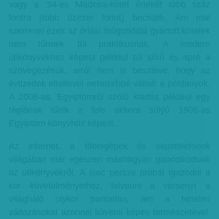
vagy a ’34-es Madeira-kötet értékét több száz
fontra (több tízezer forint) becsülik. Ám mai
szemmel ezek az óriási műgonddal gyártott kötetek
nem tűnnek túl praktikusnak. A modern
útikönyvekhez képest például túl sűrű és apró a
szövegezésük, arról nem is beszélve, hogy az
évtizedek elteltével nehezebbé váltak a példányok.
A 2008-as, Egyiptomról szóló kiadás például egy
téglának tűnik a fele akkora súlyú 1908-as
Egyiptom könyvhöz képest.
Az internet, a táblagépek és okostelefonok
világában már egészen máshogyan gondolkodunk
az útikönyvekről. A piac persze próbál igazodni a
kor követelményeihez, felvenni a versenyt a
világháló olykor pontatlan, ám a hirtelen
változásokat azonnal követni képes természetével.