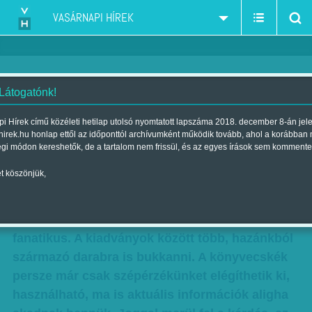
VASÁRNAPI HÍREK
 Látogatónk!
Útikalauzt a batyuba
i Hírek című közéleti hetilap utolsó nyomtatott lapszáma 2018. december 8-án jel
hirek.hu honlap ettől az időponttól archívumként működik tovább, ahol a korábban
Szerző:
Kiss Orsolya
| Megjelent a 2013. május 26.-i lapszámban
égi módon kereshetők, de a tartalom nem frissül, és az egyes írások sem kommente
t köszönjük,
A világ minden tájáról összegyűjtött, az 1930-as
évekből származó utazási brosúrákkal lepte
meg az internetes nagyközönséget egy külföldi
fanatikus. A kiadványok között több, hazánkból
származó darabra is bukkanni. A könyvecskék
persze már csak szépérzékünket elégíthetik ki,
használható, ma is aktuális információk aligha