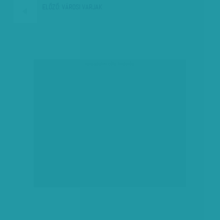
ELŐZŐ:
VÁROSI VARJAK
társadalmi célú hirdetés