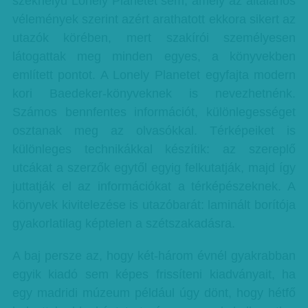
székhelyű Lonely Planetet sem, amely az általános
vélemények szerint azért arathatott ekkora sikert az
utazók körében, mert szakírói személyesen
látogattak meg minden egyes, a könyvekben
említett pontot. A Lonely Planetet egyfajta modern
kori Baedeker-könyveknek is nevezhetnénk.
Számos bennfentes információt, különlegességet
osztanak meg az olvasókkal. Térképeiket is
különleges technikákkal készítik: az szereplő
utcákat a szerzők egytől egyig felkutatják, majd így
juttatják el az információkat a térképészeknek. A
könyvek kivitelezése is utazóbarát: laminált borítója
gyakorlatilag képtelen a szétszakadásra.
A baj persze az, hogy két-három évnél gyakrabban
egyik kiadó sem képes frissíteni kiadványait, ha
egy madridi múzeum például úgy dönt, hogy hétfő