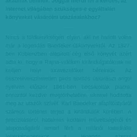
akadnak bennük. Joggal merül fel a kérdés, az
internet világában szükséges-e egyáltalán
könyveket vásárolni utazásainkhoz?
hirdetes
Nincs a földkerekségen olyan, aki ne hallott volna
már a legendás Baedeker-útikönyvekről. Az 1827-
ben Koblenzben alapított cég első könyvét azért
adta ki, hogy a Rajna-vidéken kirándulgatóknak ne
kelljen helyi túravezetőket bérelniük. Az
összetéveszthetetlen piros borítós útikalauzt angol
nyelven először 1861-ben bocsátották piacra,
onnantól kezdve megtörhetetlen sikerrel hódította
meg az utazók szívét. Karl Baedeker alapítóatyáról
számos történet terjed a kirándulók körében. A
precizitásáról, hatalmas irodalmi műveltségéről és
alaposságáról ismert férfi a milánói katedrális
feltérképezésekor a legenda szerint