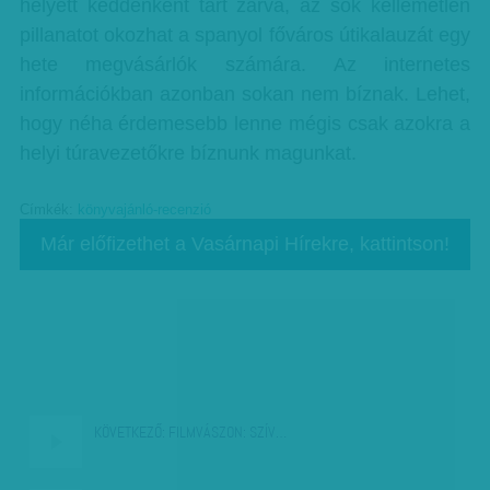
helyett keddenként tart zárva, az sok kellemetlen
pillanatot okozhat a spanyol főváros útikalauzát egy
hete megvásárlók számára. Az internetes
információkban azonban sokan nem bíznak. Lehet,
hogy néha érdemesebb lenne mégis csak azokra a
helyi túravezetőkre bíznunk magunkat.
Címkék:
könyvajánló-recenzió
Már előfizethet a Vasárnapi Hírekre, kattintson!
KÖVETKEZŐ:
FILMVÁSZON: SZÍV…