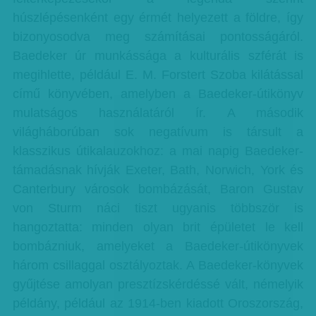
húszlépésenként egy érmét helyezett a földre, így
bizonyosodva meg számításai pontosságáról.
Baedeker úr munkássága a kulturális szférát is
megihlette, például E. M. Forstert Szoba kilátással
című könyvében, amelyben a Baedeker-útikönyv
mulatságos használatáról ír. A második
világháborúban sok negatívum is társult a
klasszikus útikalauzokhoz: a mai napig Baedeker-
támadásnak hívják Exeter, Bath, Norwich, York és
Canterbury városok bombázását, Baron Gustav
von Sturm náci tiszt ugyanis többször is
hangoztatta: minden olyan brit épületet le kell
bombázniuk, amelyeket a Baedeker-útikönyvek
három csillaggal osztályoztak. A Baedeker-könyvek
gyűjtése amolyan presztízskérdéssé vált, némelyik
példány, például az 1914-ben kiadott Oroszország,