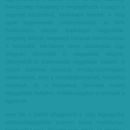
Persze még manapság is megtalálhatók a piacon a
nagyobb kiszerelésű, vaskosabb kötetek. A világ
egyik legismertebb útikönyvkiadója, az APA
Publications utazási kiadványai nagyobbak,
rengeteg fotóval, megannyi hasznos információval.
A hosszabb, két-három hetes utazásokra, úgy,
ahogyan bőröndből is nagyobbat viszünk,
útikönyvből is érdemesebb nagyobbat pakolni. A
Nyitott szemmel kalauzok ország-összefoglalót
tartalmaznak, erős a művelődéstörténeti, historikus
tartalmuk, és a klasszikus látnivalók mellett
eldugottabb helyekre, érdekességekre is felhívják a
figyelmet.
Nem illik a sorból kihagynunk a világ legnagyobb
útikönyvkiadójaként számon tartott melbourne-i