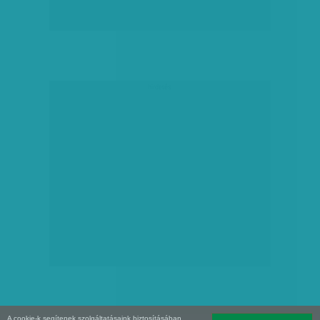
hirdetés
A cookie-k segítenek szolgáltatásaink biztosításában.