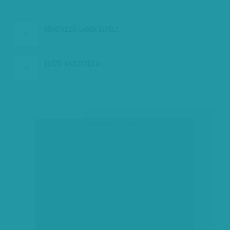
KÖVETKEZŐ:
LÁBON ELKELT…
ELŐZŐ:
KIVEZETÉS A…
társadalmi célú hirdetés