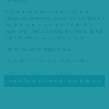
interjújában.
Egy hónappal a halála előtt még fellépett egy
jótékonysági koncerten, Pécsett. Már a színpadra is
alig bírt felmenni, de megígérte, hát ott volt. A
végén még kiintett a közönségnek, nekünk, és a jól
ismert mosollyal a szája sarkában elment.
Nem sokkal ezután végleg elment.
Jól mondta a Presser: vacakabb lett a világ.
Címkék:
zenész - zeneszerző
,
Előadóművészet
,
zene
Már előfizethet a Vasárnapi Hírekre, kattintson!