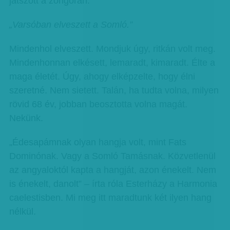
játszott a zongorán.
„Varsóban elveszett a Somló.”
Mindenhol elveszett. Mondjuk úgy, ritkán volt meg.
Mindenhonnan elkésett, lemaradt, kimaradt. Élte a
maga életét. Úgy, ahogy elképzelte, hogy élni
szeretné. Nem sietett. Talán, ha tudta volna, milyen
rövid 68 év, jobban beosztotta volna magát.
Nekünk.
„Édesapámnak olyan hangja volt, mint Fats
Dominónak. Vagy a Somló Tamásnak. Közvetlenül
az angyaloktól kapta a hangját, azon énekelt. Nem
is énekelt, danolt” – írta róla Esterházy a Harmonia
caelestisben. Mi meg itt maradtunk két ilyen hang
nélkül.