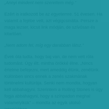
„Annyi mindent nem szerettem még.”
Ezért is iratkozott be az egyetemre. 51 évesen. Ha
valamit a fejébe vett, azt végigcsinálta. Persze a
maga lezser, kicsit link módján, de szívósan és
kitartóan.
„Nem adom fel, míg egy darabban látsz.”
Évek óta tudta, hogy baj van, de nem vett róla
tudomást. Úgy élt, mintha örökké élne. „Nincs
értelme befejezni, mert ameddig élünk, zenélünk.
Különben sincs ennek a zenés szakmának
történelmi kultúrája. Senki nem mondta, hogyan
kell abbahagyni. Szerintem a Rolling Stones is úgy
fogja abbahagyni, hogy a színpadon meghal
valamelyikük” – mondta az egyik utolsó