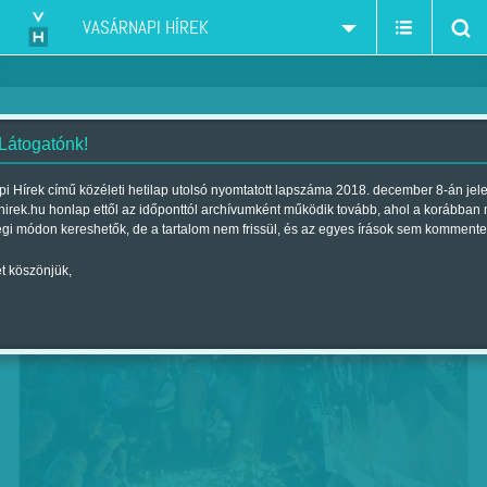
VASÁRNAPI HÍREK
 Látogatónk!
Vacak világ
i Hírek című közéleti hetilap utolsó nyomtatott lapszáma 2018. december 8-án jel
hirek.hu honlap ettől az időponttól archívumként működik tovább, ahol a korábban
Szerző:
Kövesdi Péter
| Megjelent a 2016. július 23.-i lapszámban
égi módon kereshetők, de a tartalom nem frissül, és az egyes írások sem kommente
t köszönjük,
Somló Tamás (1947–2016)