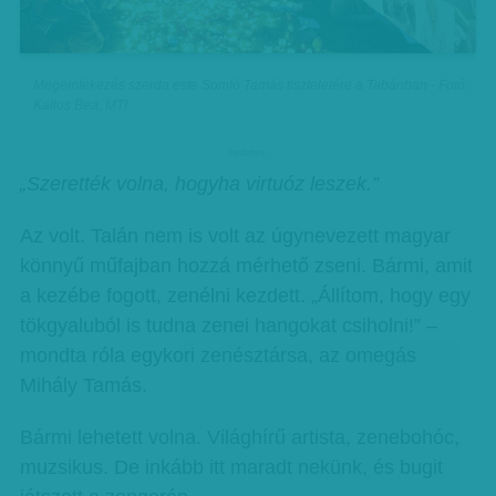
Megemlékezés szerda este Somló Tamás tiszteletére a Tabánban - Fotó:
Kallos Bea, MTI
hirdetes
„Szerették volna, hogyha virtuóz leszek.”
Az volt. Talán nem is volt az úgynevezett magyar
könnyű műfajban hozzá mérhető zseni. Bármi, amit
a kezébe fogott, zenélni kezdett. „Állítom, hogy egy
tökgyaluból is tudna zenei hangokat csiholni!” –
mondta róla egykori zenésztársa, az omegás
Mihály Tamás.
Bármi lehetett volna. Világhírű artista, zenebohóc,
muzsikus. De inkább itt maradt nekünk, és bugit