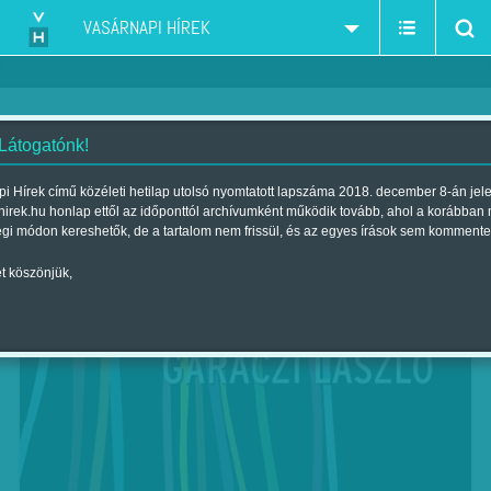
VASÁRNAPI HÍREK
 Látogatónk!
Vakond az én Párizsom
i Hírek című közéleti hetilap utolsó nyomtatott lapszáma 2018. december 8-án jel
hirek.hu honlap ettől az időponttól archívumként működik tovább, ahol a korábban
Szerző:
(horner)
| Megjelent a 2018. július 27.-i lapszámban
égi módon kereshetők, de a tartalom nem frissül, és az egyes írások sem kommente
t köszönjük,
Garaczi László: Hasítás (egy lemur vallomásai
5.)