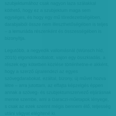
szubjektumához csak nagyon laza szálakkal
köthető, hogy ez a szubjektum maga sem
egységes, és hogy egy mű töredezettségében,
darabjaiból össze nem illeszthetőségében is teljes
– a lemuriáda részenként és összességében is
bizonyítja.
Legutóbb, a negyedik vallomásnál (Wünsch híd,
2015) elgondolkodtatott, vajon egy összkiadás, a
részek egy kötetben közlése történhetne-e akként,
hogy a szerző újrarendezi az egyes
szövegdarabokat, ezáltal, bizony, új művet hozva
létre – arra jutottam, az effajta képzelgés éppen
annak a szöveg- és szubjektumszervező eljárásnak
menne szembe, ami a Garaczi-műetapok lényege,
s csak az ezek szerint mégis bennem élő, teljesség
utáni vágyat elégítené ki.