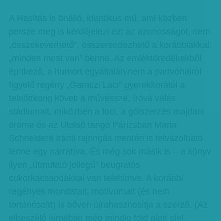
A Hasítás is önálló, identikus mű, ami közben
persze meg is kérdőjelezi ezt az azonosságot, nem
„összekeverhető”, összerendezhető a korábbiakkal:
„minden most van” benne. Az emléktöredékekből
építkező, a humort egyáltalán nem a partvonalról
figyelő regény „Garaczi Laci” gyerekkorától a
felnőttkorig követi a művésszé, íróvá válás
stádiumait, miközben a foci, a gólszerzés majdani
öröme és az Utolsó tangó Párizsban Maria
Schneidere iránti rajongás mentén is felvázolható
lenne egy narratíva. És még sok másik is – a könyv
ilyen „útmutató jellegű” beugratós
cukorkacsapdákkal van telehintve. A korábbi
regények mondatait, motívumait (és nem
történéseit!) is bőven újrahasznosítja a szerző. (Az
elbeszélő álmában még mindig föld alatt síel,