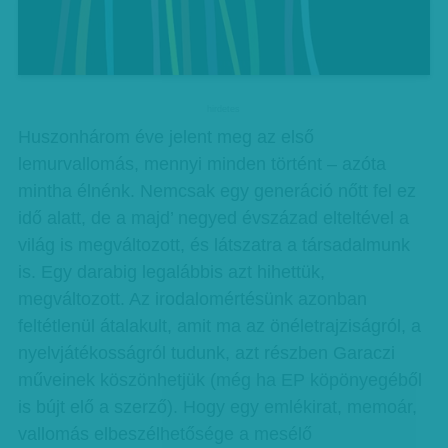
hirdetes
Huszonhárom éve jelent meg az első
lemurvallomás, mennyi minden történt – azóta
mintha élnénk. Nemcsak egy generáció nőtt fel ez
idő alatt, de a majd’ negyed évszázad elteltével a
világ is megváltozott, és látszatra a társadalmunk
is. Egy darabig legalábbis azt hihettük,
megváltozott. Az irodalomértésünk azonban
feltétlenül átalakult, amit ma az önéletrajziságról, a
nyelvjátékosságról tudunk, azt részben Garaczi
műveinek köszönhetjük (még ha EP köpönyegéből
is bújt elő a szerző). Hogy egy emlékirat, memoár,
vallomás elbeszélhetősége a mesélő