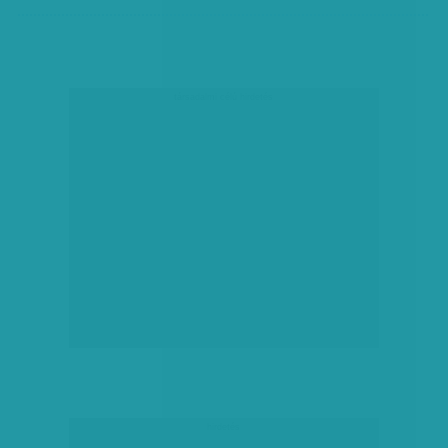
társadalmi célú hirdetés
hirdetés