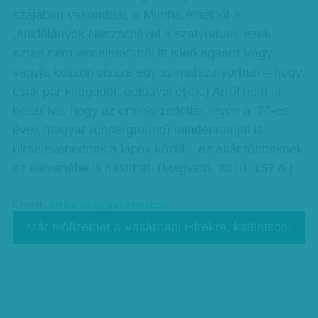
szájában vakonddal, a Mintha élnélből a
„süldőlányok Nietzschével a szatyorban, ezek
aztán nem viccelnek”-ből itt Kierkegaard Vagy-
vagyja köszön vissza egy szimatszatyorban – hogy
csak pár kiragadott példával éljek.) Arról nem is
beszélve, hogy az emlékezetleltár révén a ’70-es
évek magyar (underground) mindennapjai is
újraelevenednek a lapok közül – ez akár többeknek
az elevenébe is hasíthat. (Magvető, 2018. 157 o.)
Címkék:
kritika
,
könyvajánló-recenzió
Már előfizethet a Vasárnapi Hírekre, kattintson!