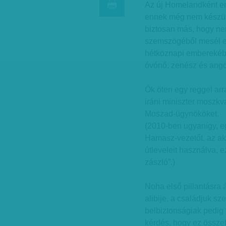
Az új Homelandként em
ennek még nem készült
biztosan más, hogy nem
szemszögéből mesél el
hétköznapi emberekébő
óvónő, zenész és ango
Ők öten egy reggel arr
iráni miniszter moszkva
Moszad-ügynököket.
(2010-ben ugyanígy, eg
Hamasz-vezetőt, az ak
útleveleit használva,
zászló”.)
Noha első pillantásra 
alibije, a családjuk sz
belbiztonságiak pedig 
kérdés, hogy ez összef