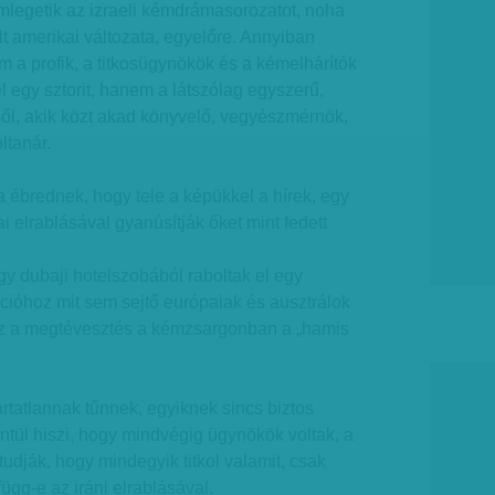
legetik az izraeli kémdrámasorozatot, noha
 amerikai változata, egyelőre. Annyiban
 a profik, a titkosügynökök és a kémelhárítók
 egy sztorit, hanem a látszólag egyszerű,
l, akik közt akad könyvelő, vegyészmérnök,
ltanár.
a ébrednek, hogy tele a képükkel a hírek, egy
i elrablásával gyanúsítják őket mint fedett
y dubaji hotelszobából raboltak el egy
cióhoz mit sem sejtő európaiak és ausztrálok
 ez a megtévesztés a kémzsargonban a „hamis
ártatlannak tűnnek, egyiknek sincs biztos
entül hiszi, hogy mindvégig ügynökök voltak, a
tudják, hogy mindegyik titkol valamit, csak
ügg-e az iráni elrablásával.