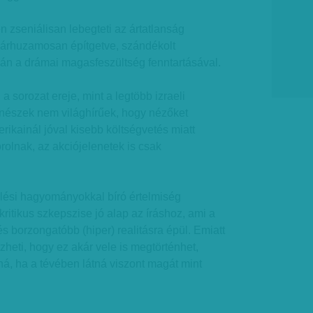
n zseniálisan lebegteti az ártatlanság
 párhuzamosan építgetve, szándékolt
án a drámai magasfeszültség fenntartásával.
 sorozat ereje, mint a legtöbb izraeli
ínészek nem világhírűek, hogy nézőket
ikainál jóval kisebb költségvetés miatt
rolnak, az akciójelenetek is csak
lési hagyományokkal bíró értelmiség
ritikus szkepszise jó alap az íráshoz, ami a
és borzongatóbb (hiper) realitásra épül. Emiatt
zheti, hogy ez akár vele is megtörténhet,
ná, ha a tévében látná viszont magát mint
.