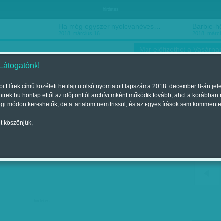
hirdetés
Ha még egyszer nyolcvanéves…
Barbie-h
2018. március 16.
2018. márci
Már előfizethet a Vasárnap
 Látogatónk!
i Hírek című közéleti hetilap utolsó nyomtatott lapszáma 2018. december 8-án jel
hirek.hu honlap ettől az időponttól archívumként működik tovább, ahol a korábban
ókusz
Szerintem
Ízlés
Sport
égi módon kereshetők, de a tartalom nem frissül, és az egyes írások sem kommente
t köszönjük,
okkol
gjelent a 2017. szeptember 23.-i lapszámban
hirdetes