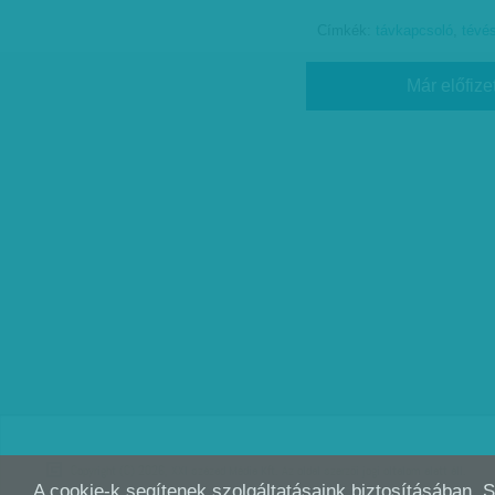
Címkék:
távkapcsoló
,
tévé
Már előfize
Copyright (C) 2026, XXI század Média Kft. Az oldal szerzői jogi oltalom alatt áll.
A cookie-k segítenek szolgáltatásaink biztosításában. 