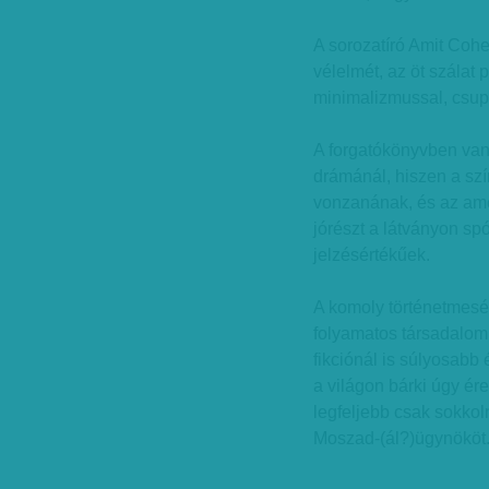
A sorozatíró Amit Cohe
vélelmét, az öt szálat
minimalizmussal, csup
A forgatókönyvben van a
drámánál, hiszen a sz
vonzanának, és az amer
jórészt a látványon spó
jelzésértékűek.
A komoly történetmesé
folyamatos társadalomk
fikciónál is súlyosabb 
a világon bárki úgy ére
legfeljebb csak sokkol
Moszad-(ál?)ügynököt