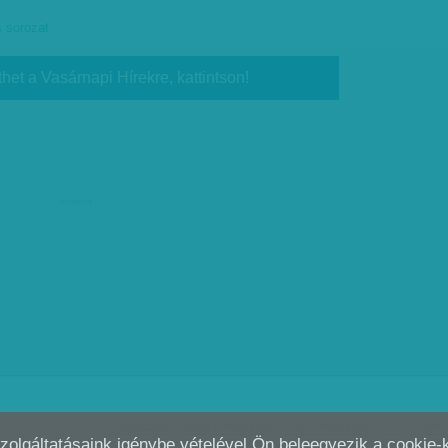
s sorozat
thet a Vasárnapi Hírekre, kattintson!
hirdetés
Impresszum
Online médiaajánlat
Print médiaajánlat
ÁSZF
Adatv
Szolgáltatásaink igénybe vételével Ön beleegyezik a cookie