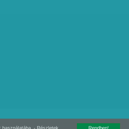
édelem
Szerzői jogok
Előfizetés
Digitális előfizetés
RSS
Kutatás szabályzat
-k használatába.
- Részletek
Rendben!