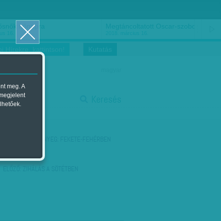
ősnők nőnapra
Megtáncoltatott Oscar-szobor
us 16.
2018. március 16.
i Hírekre, kattintson!
Kutatás
magyar
ent meg. A
start
 megjelent
Keresés
lhetőek.
stop
KÖVETKEZŐ:
LÉNYEG: FEKETE-FEHÉRBEN
ELŐZŐ:
ZIHÁLÁS A SÖTÉTBEN