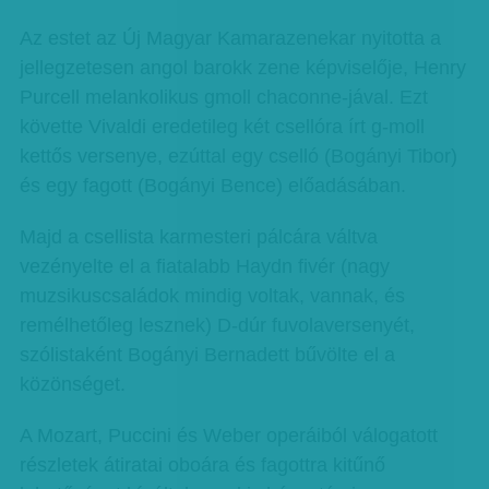
Az estet az Új Magyar Kamarazenekar nyitotta a
jellegzetesen angol barokk zene képviselője, Henry
Purcell melankolikus gmoll chaconne-jával. Ezt
követte Vivaldi eredetileg két csellóra írt g-moll
kettős versenye, ezúttal egy cselló (Bogányi Tibor)
és egy fagott (Bogányi Bence) előadásában.
Majd a csellista karmesteri pálcára váltva
vezényelte el a fiatalabb Haydn fivér (nagy
muzsikuscsaládok mindig voltak, vannak, és
remélhetőleg lesznek) D-dúr fuvolaversenyét,
szólistaként Bogányi Bernadett bűvölte el a
közönséget.
A Mozart, Puccini és Weber operáiból válogatott
részletek átiratai oboára és fagottra kitűnő