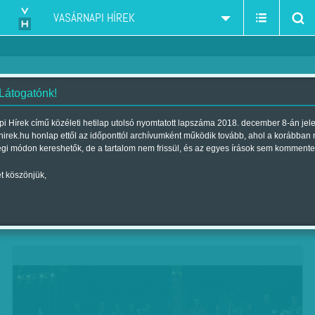
VASÁRNAPI HÍREK
 Látogatónk!
Vedd komolyan! Öt az egyben
i Hírek című közéleti hetilap utolsó nyomtatott lapszáma 2018. december 8-án jel
hirek.hu honlap ettől az időponttól archívumként működik tovább, ahol a korábban
Szerző:
BE
| Megjelent a 2016. május 21.-i lapszámban
égi módon kereshetők, de a tartalom nem frissül, és az egyes írások sem kommente
t köszönjük,
Tíz év után a nemzetközi hírű Bogányi testvérek
május 15-én újra együtt koncerteztek a
Zeneakadémia nagytermében.