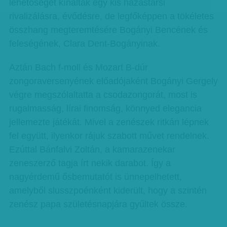
lehetőséget kínáltak egy kis házastársi
rivalizálásra, évődésre, de legfőképpen a tökéletes
összhang megteremtésére Bogányi Bencének és
feleségének, Clara Dent-Bogányinak.
Aztán Bach f-moll és Mozart B-dúr
zongoraversenyének előadójaként Bogányi Gergely
végre megszólaltatta a csodazongorát, most is
rugalmasság, lírai finomság, könnyed elegancia
jellemezte játékát. Mivel a zenészek ritkán lépnek
fel együtt, ilyenkor rájuk szabott művet rendelnek.
Ezúttal Bánfalvi Zoltán, a kamarazenekar
zeneszerző tagja írt nekik darabot. Így a
nagyérdemű ősbemutatót is ünnepelhetett,
amelyből slusszpoénként kiderült, hogy a szintén
zenész papa születésnapjára gyűltek össze.