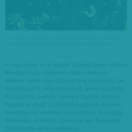
Tíz év után a nemzetközi hírű Bogányi testvérek május 15-én újra együtt
koncerteztek a Zeneakadémia nagytermében - Fotó: Éder Vera
hirdetes
A négy testvér és a fagottos Bogányi Bence oboista
felesége közös fellépésére ritkán kínálkozik
alkalom, hiszen nem született még zeneszerző, aki
önszántából írt volna zeneművet, amely egyszerre
jó zongorára, csellóra, fuvolára, fagottra, és ki ne
hagyjuk az oboát. De sikerült megoldani, aminek
szeszélyes és eklektikus összeállítású, ám magas
színvonalú, élvezetes, poénokkal sem fukarkodó
örömzenélés lett az eredménye.