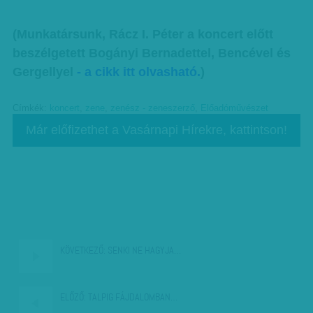
(Munkatársunk, Rácz I. Péter a koncert előtt
beszélgetett Bogányi Bernadettel, Bencével és
Gergellyel
- a cikk itt olvasható.
)
Címkék:
koncert
,
zene
,
zenész - zeneszerző
,
Előadóművészet
Már előfizethet a Vasárnapi Hírekre, kattintson!
KÖVETKEZŐ:
SENKI NE HAGYJA…
ELŐZŐ:
TALPIG FÁJDALOMBAN…