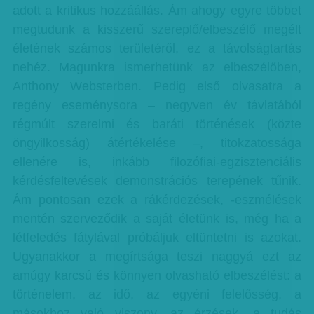
adott a kritikus hozzáállás. Ám ahogy egyre többet
megtudunk a kisszerű szereplő/elbeszélő megélt
életének számos területéről, ez a távolságtartás
nehéz. Magunkra ismerhetünk az elbeszélőben,
Anthony Websterben. Pedig első olvasatra a
regény eseménysora – negyven év távlatából
régmúlt szerelmi és baráti történések (közte
öngyilkosság) átértékelése –, titokzatossága
ellenére is, inkább filozófiai-egzisztenciális
kérdésfeltevések demonstrációs terepének tűnik.
Ám pontosan ezek a rákérdezések, -eszmélések
mentén szerveződik a saját életünk is, még ha a
létfeledés fátylával próbáljuk eltüntetni is azokat.
Ugyanakkor a megírtsága teszi naggyá ezt az
amúgy karcsú és könnyen olvasható elbeszélést: a
történelem, az idő, az egyéni felelősség, a
másokhoz való viszony, az érzések, a tudás