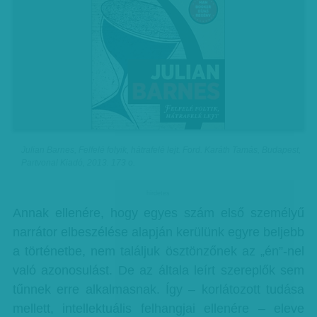
Julian Barnes, Felfelé folyik, hátrafelé lejt. Ford. Karáth Tamás, Budapest,
Partvonal Kiadó, 2013. 173 o.
hirdetes
Annak ellenére, hogy egyes szám első személyű
narrátor elbeszélése alapján kerülünk egyre beljebb
a történetbe, nem találjuk ösztönzőnek az „én”-nel
való azonosulást. De az általa leírt szereplők sem
tűnnek erre alkalmasnak. Így – korlátozott tudása
mellett, intellektuális felhangjai ellenére – eleve