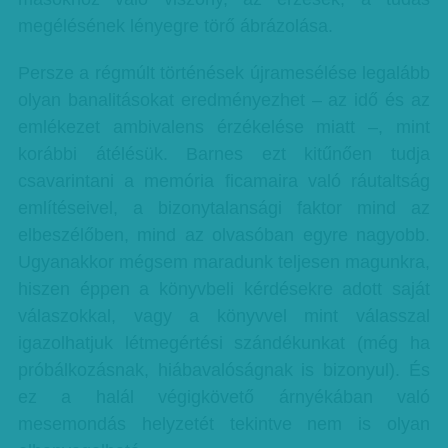
megélésének lényegre törő ábrázolása.
Persze a régmúlt történések újramesélése legalább
olyan banalitásokat eredményezhet – az idő és az
emlékezet ambivalens érzékelése miatt –, mint
korábbi átélésük. Barnes ezt kitűnően tudja
csavarintani a memória ficamaira való ráutaltság
említéseivel, a bizonytalansági faktor mind az
elbeszélőben, mind az olvasóban egyre nagyobb.
Ugyanakkor mégsem maradunk teljesen magunkra,
hiszen éppen a könyvbeli kérdésekre adott saját
válaszokkal, vagy a könyvvel mint válasszal
igazolhatjuk létmegértési szándékunkat (még ha
próbálkozásnak, hiábavalóságnak is bizonyul). És
ez a halál végigkövető árnyékában való
mesemondás helyzetét tekintve nem is olyan