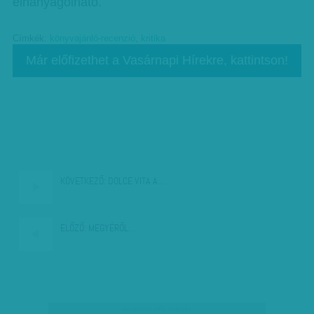
elhanyagolható.
Címkék:
könyvajánló-recenzió
,
kritika
Már előfizethet a Vasárnapi Hírekre, kattintson!
KÖVETKEZŐ:
DOLCE VITA A…
ELŐZŐ:
MEGYÉRŐL…
társadalmi célú hirdetés