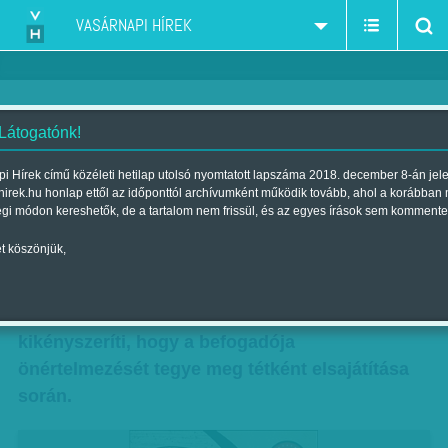
VASÁRNAPI HÍREK
 Látogatónk!
Vérdíj önmagunkra
i Hírek című közéleti hetilap utolsó nyomtatott lapszáma 2018. december 8-án jel
hirek.hu honlap ettől az időponttól archívumként működik tovább, ahol a korábban
Szerző:
(horner)
| Megjelent a 2013. július 07.-i lapszámban
égi módon kereshetők, de a tartalom nem frissül, és az egyes írások sem kommente
t köszönjük,
Olvasópróbáló darab Julian Barnes legutóbbi,
Man Booker-díjjal kitüntetett regénye – ugyanis
a jó műalkotásokhoz, könyvekhez illően
kikényszeríti, hogy a befogadója
önértelmezését tegye meg tétként elsajátítása
során.