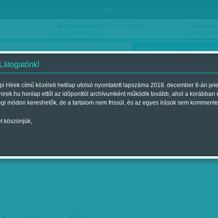
hirdetés
Megtáncoltatott Oscar-szobor
Üdvözlet 
2018. március 16.
2018. márci
Már előfizethet a Vasárnap
 Látogatónk!
i Hírek című közéleti hetilap utolsó nyomtatott lapszáma 2018. december 8-án jel
hirek.hu honlap ettől az időponttól archívumként működik tovább, ahol a korábban
ókusz
Szerintem
Ízlés
Sport
égi módon kereshetők, de a tartalom nem frissül, és az egyes írások sem kommente
t köszönjük,
-ig