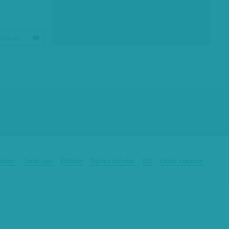
édelem
Szerzői jogok
Előfizetés
Digitális előfizetés
RSS
Kutatás szabályzat