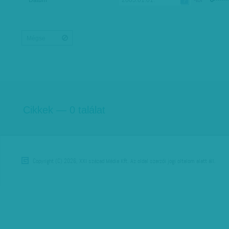
Cikkek — 0 találat
Copyright (C) 2026, XXI század Média Kft. Az oldal szerzői jogi oltalom alatt áll.