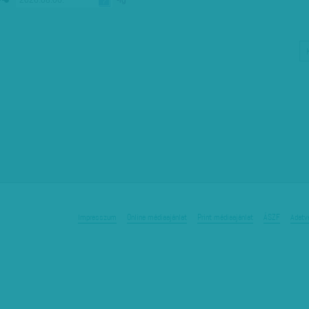
Impresszum
Online médiaajánlat
Print médiaajánlat
ÁSZF
Adatv