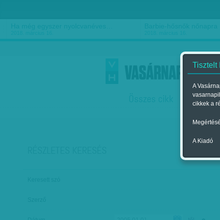
Ha még egyszer nyolcvanéves…
Barbie-hősnők nőnapra
2018. március 16.
2018. március 16.
Tisztelt
A Vasárnap
vasarnapi
Összes cikk
Friss
F
cikkek a r
Megértésé
A Kiadó
RÉSZLETES KERESÉS
Keresett szó
Szerző
Dátum
-től