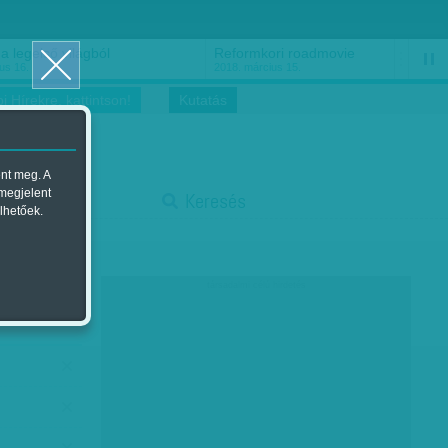
a legelső világból
Reformkori roadmovie
us 16.
2018. március 15.
i Hírekre, kattintson!
Kutatás
ent meg. A
stop
 megjelent
Keresés
lhetőek.
társadalmi célú hirdetés