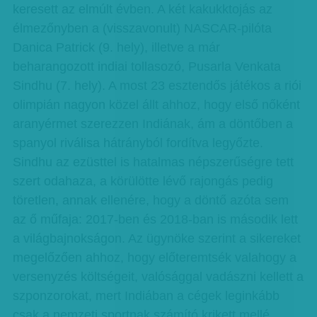
keresett az elmúlt évben. A két kakukktojás az
élmezőnyben a (visszavonult) NASCAR-pilóta
Danica Patrick (9. hely), illetve a már
beharangozott indiai tollasozó, Pusarla Venkata
Sindhu (7. hely). A most 23 esztendős játékos a riói
olimpián nagyon közel állt ahhoz, hogy első nőként
aranyérmet szerezzen Indiának, ám a döntőben a
spanyol riválisa hátrányból fordítva legyőzte.
Sindhu az ezüsttel is hatalmas népszerűségre tett
szert odahaza, a körülötte lévő rajongás pedig
töretlen, annak ellenére, hogy a döntő azóta sem
az ő műfaja: 2017-ben és 2018-ban is második lett
a világbajnokságon. Az ügynöke szerint a sikereket
megelőzően ahhoz, hogy előteremtsék valahogy a
versenyzés költségeit, valósággal vadászni kellett a
szponzorokat, mert Indiában a cégek leginkább
csak a nemzeti sportnak számító krikett mellé