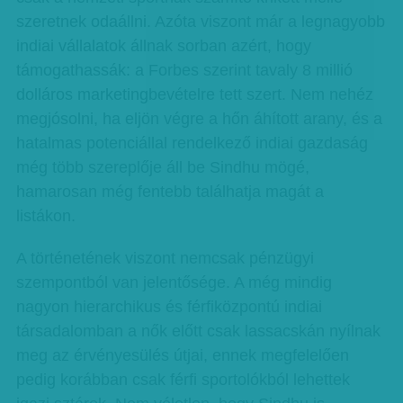
szeretnek odaállni. Azóta viszont már a legnagyobb
indiai vállalatok állnak sorban azért, hogy
támogathassák: a Forbes szerint tavaly 8 millió
dolláros marketingbevételre tett szert. Nem nehéz
megjósolni, ha eljön végre a hőn áhított arany, és a
hatalmas potenciállal rendelkező indiai gazdaság
még több szereplője áll be Sindhu mögé,
hamarosan még fentebb találhatja magát a
listákon.
A történetének viszont nemcsak pénzügyi
szempontból van jelentősége. A még mindig
nagyon hierarchikus és férfiközpontú indiai
társadalomban a nők előtt csak lassacskán nyílnak
meg az érvényesülés útjai, ennek megfelelően
pedig korábban csak férfi sportolókból lehettek