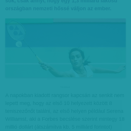
sok, csak annyi, hogy egy 1,3 milliárd lakosú
országban nemzeti hőssé váljon az ember.
hirdetes
A napokban kiadott rangsor kapcsán az senkit nem
lepett meg, hogy az első 10 helyezett között 8
teniszezőnőt találni, az első helyen például Serena
Williamst, aki a Forbes becslése szerint mintegy 18
millió dollárt (átszámítva kb. 5 milliárd forintot)