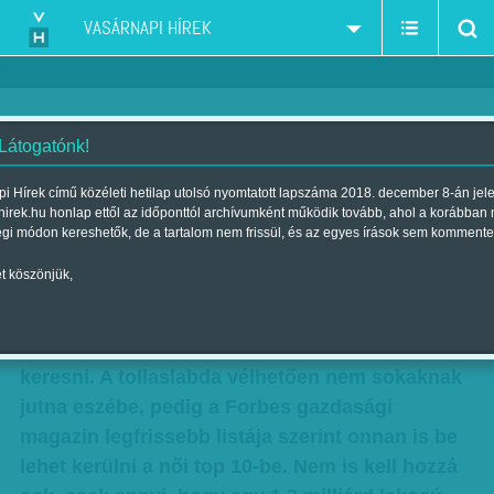
VASÁRNAPI HÍREK
 Látogatónk!
Az ezüstlány meséje
i Hírek című közéleti hetilap utolsó nyomtatott lapszáma 2018. december 8-án jel
hirek.hu honlap ettől az időponttól archívumként működik tovább, ahol a korábban
Szerző:
bezso
| Megjelent a 2018. augusztus 24.-i lapszámban
égi módon kereshetők, de a tartalom nem frissül, és az egyes írások sem kommente
t köszönjük,
Tenisz, golf, boksz, foci, amerikai sportok –
sorolhatnák a pénzügyekben jártasak azokat a
sportágakat, amelyekkel a legjobban lehet
keresni. A tollaslabda vélhetően nem sokaknak
jutna eszébe, pedig a Forbes gazdasági
magazin legfrissebb listája szerint onnan is be
lehet kerülni a női top 10-be. Nem is kell hozzá