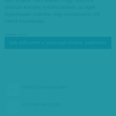
igazi sztárok. Nem véletlen, hogy Sindhu is
többször kiemelte nyilatkozataiban, az egyik
legfontosabb számára, hogy országszerte nők
millióit inspirálhatja.
Címkék:
tenisz
Már előfizethet a Vasárnapi Hírekre, kattintson!
KÖVETKEZŐ:
VITATKOZNI SZABAD
ELŐZŐ:
MOST NEM LESZNEK…