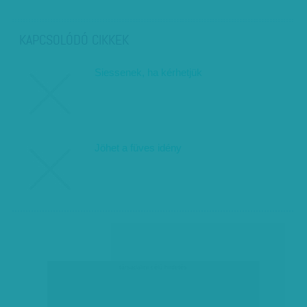
KAPCSOLÓDÓ CIKKEK
Siessenek, ha kérhetjük
Jöhet a füves idény
társadalmi célú hirdetés