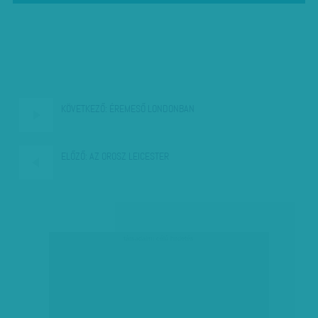
KÖVETKEZŐ:
ÉREMESŐ LONDONBAN
ELŐZŐ:
AZ OROSZ LEICESTER
társadalmi célú hirdetés