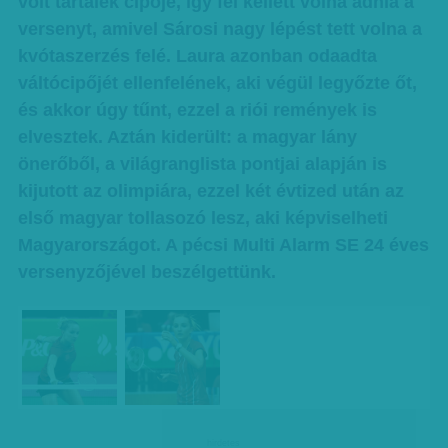
volt tartalék cipője, így fel kellett volna adnia a
versenyt, amivel Sárosi nagy lépést tett volna a
kvótaszerzés felé. Laura azonban odaadta
váltócipőjét ellenfelének, aki végül legyőzte őt,
és akkor úgy tűnt, ezzel a riói remények is
elvesztek. Aztán kiderült: a magyar lány
önerőből, a világranglista pontjai alapján is
kijutott az olimpiára, ezzel két évtized után az
első magyar tollasozó lesz, aki képviselheti
Magyarországot. A pécsi Multi Alarm SE 24 éves
versenyzőjével beszélgettünk.
hirdetes