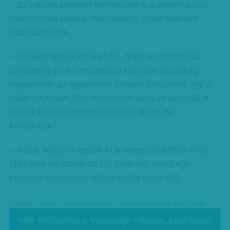
– Ez nálunk teljesen természetes, a kvalifikációs
rendszerből adódik. Azt hiszem, mára teljesen
hozzászoktam.
– Néhány napja jött a jó hír, hogy a nemzetközi
szövetség és a Nemzetközi Olimpiai Bizottság
megemelte az egyéniben indulók létszámát, így a
világranglistán elért helyezése alapján bekerült a
kvótát szerző versenyzők közé. Most mi
következik?
– Azért, hogy ne essek ki a versenyrutinból, még
júliusban elindulok az US Openen, majd egy
kanadai versenyen, utána pedig irány Rió.
Címkék:
olimpia - ötkarikás portrék
,
sportszerűség-fair play
,
sport
Már előfizethet a Vasárnapi Hírekre, kattintson!