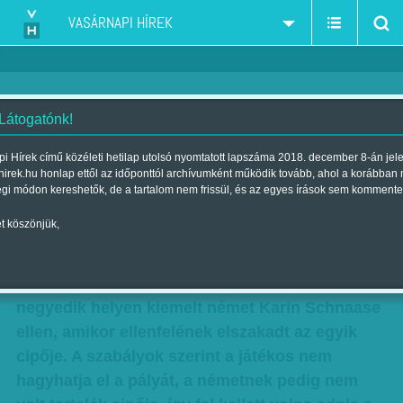
VASÁRNAPI HÍREK
 Látogatónk!
Cipő, fair play, kvóta
i Hírek című közéleti hetilap utolsó nyomtatott lapszáma 2018. december 8-án jel
hirek.hu honlap ettől az időponttól archívumként működik tovább, ahol a korábban
Szerző:
Fluck Miklós
| Megjelent a 2016. május 21.-i lapszámban
égi módon kereshetők, de a tartalom nem frissül, és az egyes írások sem kommente
t köszönjük,
Sárosi Laura tollaslabdázó nem mindennapi
előzmények után jutott ki a riói olimpiára. Az
áprilisi Európa-bajnokságon 1-0-ra vezetett a
negyedik helyen kiemelt német Karin Schnaase
ellen, amikor ellenfelének elszakadt az egyik
cipője. A szabályok szerint a játékos nem
hagyhatja el a pályát, a németnek pedig nem