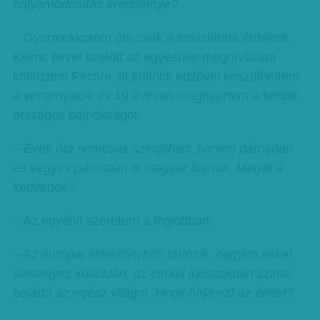
pályamódosítás eredménye?
– Gyermekkorom óta csak a tollaslabda érdekelt.
Kilenc évvel ezelőtt az egyesület meghívására
költöztem Pécsre, itt külföldi edzővel készülhettem
a versenyekre és 19 évesen megnyertem a felnőtt
országos bajnokságot.
– Évek óta nemcsak szingliben, hanem párosban
és vegyes párosban is magyar bajnok. Melyik a
kedvence?
– Az egyénit szeretem a legjobban.
– Az európai élmezőnyhöz tartozik, nagyon sokat
versenyez külföldön, az elmúlt időszakban szinte
bejárta az egész világot. Hogy bírja ezt az életet?