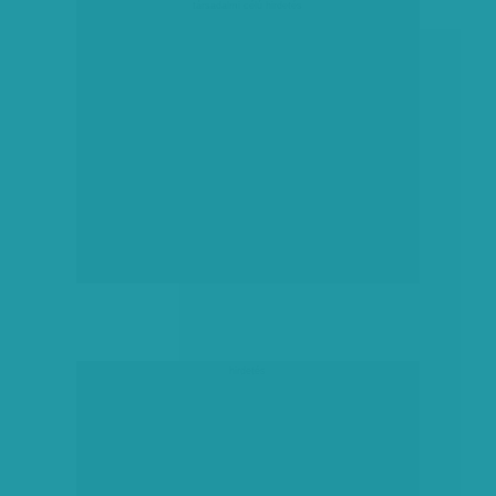
társadalmi célú hirdetés
hirdetés