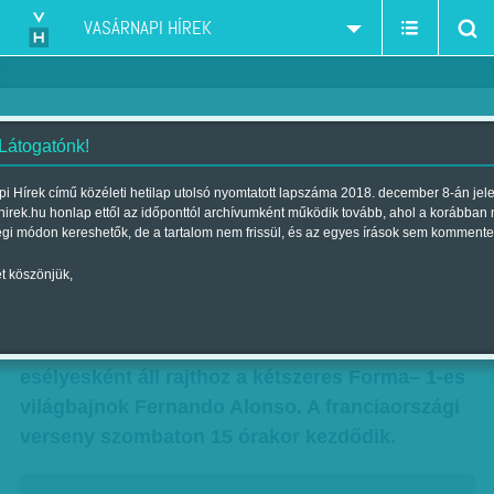
VASÁRNAPI HÍREK
 Látogatónk!
Egész napos vigasztalódás
i Hírek című közéleti hetilap utolsó nyomtatott lapszáma 2018. december 8-án jel
hirek.hu honlap ettől az időponttól archívumként működik tovább, ahol a korábban
Szerző:
B. ZS.
| Megjelent a 2018. június 15.-i lapszámban
égi módon kereshetők, de a tartalom nem frissül, és az egyes írások sem kommente
t köszönjük,
Az év egyik legnagyobb autósportos
szenzációjára kerül sor a hétvégén: az amúgy is
rangos Le Mans-i 24 órás versenyen
esélyesként áll rajthoz a kétszeres Forma– 1-es
világbajnok Fernando Alonso. A franciaországi
verseny szombaton 15 órakor kezdődik.