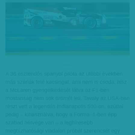
hirdetes
A 36 esztendős spanyol pilóta az utóbbi években
más szériák felé kacsingat, ami nem is csoda, hisz
a McLaren gyengélkedését látva az F1-ben
mostanság nem sok örömét leli. Tavaly az USA-ban
részt vett a legendás Indianapolis 500-on, ezúttal
pedig – kihasználva, hogy a Forma–1-ben épp
szabad hétvége van – a leghíresebb
megbízhatósági viadalon próbál szerencsét egy