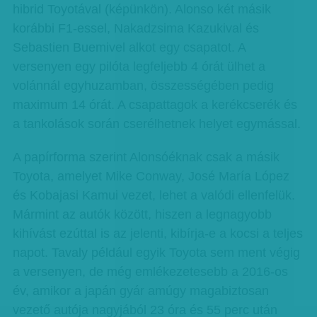
hibrid Toyotával (képünkön). Alonso két másik
korábbi F1-essel, Nakadzsima Kazukival és
Sebastien Buemivel alkot egy csapatot. A
versenyen egy pilóta legfeljebb 4 órát ülhet a
volánnál egyhuzamban, összességében pedig
maximum 14 órát. A csapattagok a kerékcserék és
a tankolások során cserélhetnek helyet egymással.
A papírforma szerint Alonsóéknak csak a másik
Toyota, amelyet Mike Conway, José María López
és Kobajasi Kamui vezet, lehet a valódi ellenfelük.
Mármint az autók között, hiszen a legnagyobb
kihívást ezúttal is az jelenti, kibírja-e a kocsi a teljes
napot. Tavaly például egyik Toyota sem ment végig
a versenyen, de még emlékezetesebb a 2016-os
év, amikor a japán gyár amúgy magabiztosan
vezető autója nagyjából 23 óra és 55 perc után