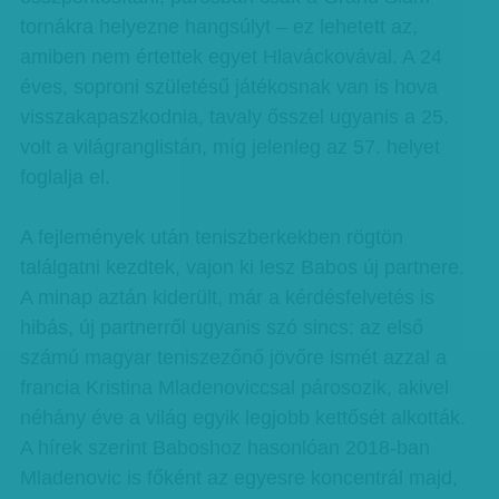
tornákra helyezne hangsúlyt – ez lehetett az,
amiben nem értettek egyet Hlaváckovával. A 24
éves, soproni születésű játékosnak van is hova
visszakapaszkodnia, tavaly ősszel ugyanis a 25.
volt a világranglistán, míg jelenleg az 57. helyet
foglalja el.
A fejlemények után teniszberkekben rögtön
találgatni kezdtek, vajon ki lesz Babos új partnere.
A minap aztán kiderült, már a kérdésfelvetés is
hibás, új partnerről ugyanis szó sincs: az első
számú magyar teniszezőnő jövőre ismét azzal a
francia Kristina Mladenoviccsal párosozik, akivel
néhány éve a világ egyik legjobb kettősét alkották.
A hírek szerint Baboshoz hasonlóan 2018-ban
Mladenovic is főként az egyesre koncentrál majd,