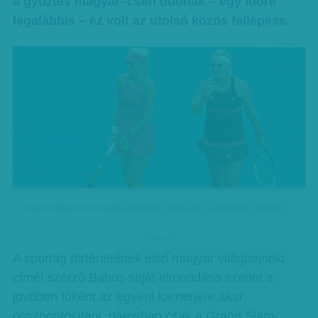
a győztes magyar–cseh duónak – egy időre
legalábbis – ez volt az utolsó közös fellépése.
Kristina Mladenovic (balra) és Babos Tímea: jön a második nekifutás
hirdetes
A sportág történetének első magyar világbajnoki
címét szerző Babos saját elmondása szerint a
jövőben főként az egyéni karrierjére akar
összpontosítani, párosban csak a Grand Slam-