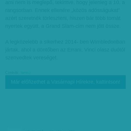
ami nem is meglepő, tekintve, hogy jelenleg a 10. a
rangsorban. Ennek ellenére „közös adósságukat”
azért szeretnék törleszteni, hiszen bár több tornát
nyertek együtt, a Grand Slam-cím nem jött össze.
A legközelebb a sikerhez 2014- ben Wimbledonban
jártak, ahol a döntőben az Errani, Vinci olasz duótól
szenvedtek vereséget.
Címkék:
tenisz
Már előfizethet a Vasárnapi Hírekre, kattintson!