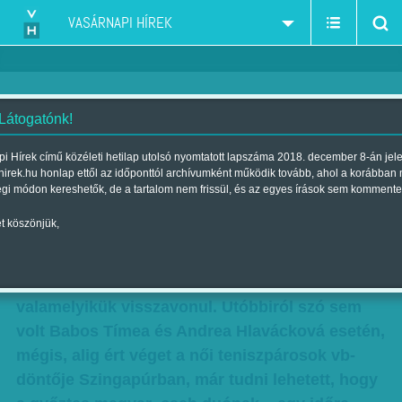
VASÁRNAPI HÍREK
 Látogatónk!
Egyszer már bevált
i Hírek című közéleti hetilap utolsó nyomtatott lapszáma 2018. december 8-án jel
hirek.hu honlap ettől az időponttól archívumként működik tovább, ahol a korábban
Szerző:
Beró Zsolt
| Megjelent a 2017. november 04.-i lapszámban
égi módon kereshetők, de a tartalom nem frissül, és az egyes írások sem kommente
t köszönjük,
Viszonylag ritkán fordul elő, hogy egy páros
tagjainak útjai rögtön a legnagyobb közös
sikerük után elválnak – kivéve persze, ha
valamelyikük visszavonul. Utóbbiról szó sem
volt Babos Tímea és Andrea Hlavácková esetén,
mégis, alig ért véget a női teniszpárosok vb-
döntője Szingapúrban, már tudni lehetett, hogy