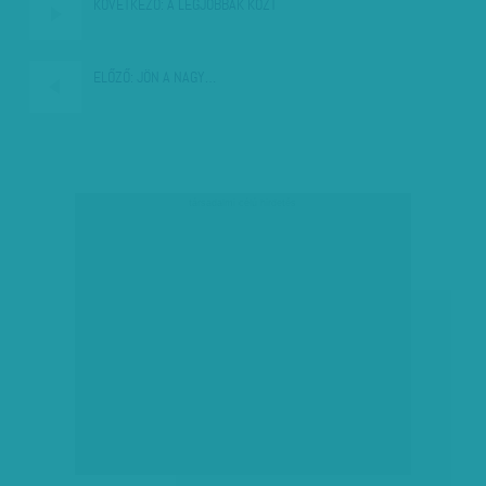
KÖVETKEZŐ:
A LEGJOBBAK KÖZT
ELŐZŐ:
JÖN A NAGY…
társadalmi célú hirdetés