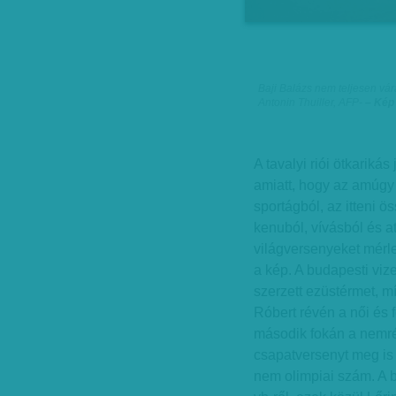
Baji Balázs nem teljesen vára
Antonin Thuiller, AFP
-
– Kép
A tavalyi riói ötkariká
amiatt, hogy az amúgy
sportágból, az itteni ö
kenuból, vívásból és atl
világversenyeket mérl
a kép. A budapesti vize
szerzett ezüstérmet, m
Róbert révén a női és 
második fokán a nemrég
csapatversenyt meg is
nem olimpiai szám. A b