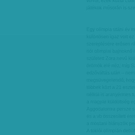
vb-ről, ezek közül Lőr
játékok műsorán is sze
Egy olimpia utáni év m
különösen igaz volt ez
szereplésére erősen r
riói olimpiai bajnoknő
született Zora nevű ki
örömök elé néz, míg S
edzőváltás után – nem s
megsüvegelendő, hogy 
többek közt a 21 eszte
nélkül is aranyérmes tu
a magyar küldöttség eg
Aggodalomra persze sem
és a vb összesített ére
a mostani hiányzók ped
A tokiói olimpián debü