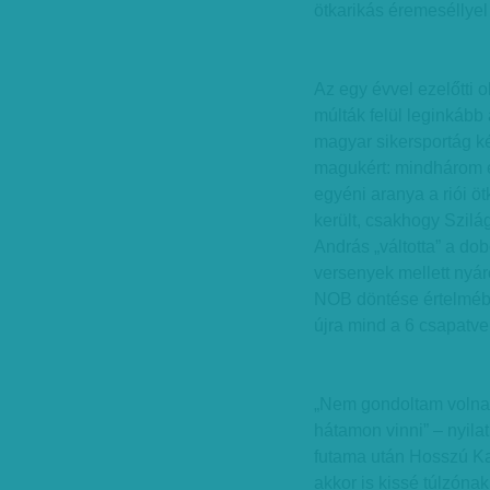
ötkarikás éremeséllyel
Az egy évvel ezelőtti 
múlták felül leginkább
magyar sikersportág kép
magukért: mindhárom ér
egyéni aranya a riói ö
került, csakhogy Szilá
András „váltotta” a do
versenyek mellett nyáro
NOB döntése értelmébe
újra mind a 6 csapatv
„Nem gondoltam volna,
hátamon vinni” – nyila
futama után Hosszú Ka
akkor is kissé túlzónak