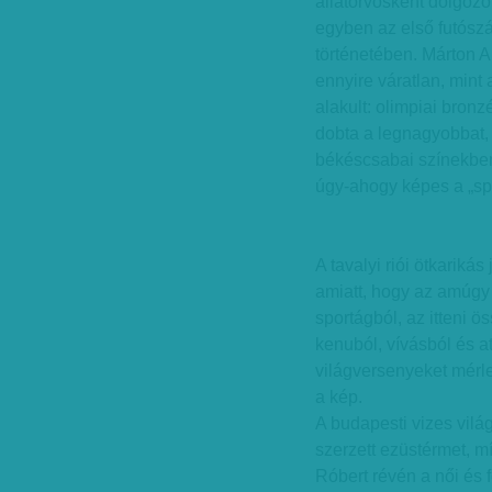
állatorvosként dolgozó
egyben az első futósz
történetében. Márton 
ennyire váratlan, mint
alakult: olimpiai bron
dobta a legnagyobbat, é
békéscsabai színekben
úgy-ahogy képes a „sp
A tavalyi riói ötkariká
amiatt, hogy az amúgy
sportágból, az itteni ö
kenuból, vívásból és atl
világversenyeket mérl
a kép.
A budapesti vizes világ
szerzett ezüstérmet, m
Róbert révén a női és 