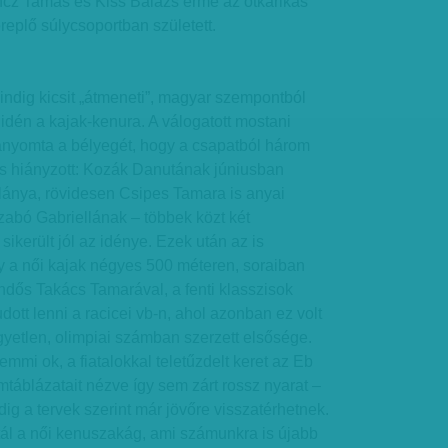
incz Tamás és Kiss Balázs érme az ötkarikás
replő súlycsoportban született.
indig kicsit „átmeneti”, magyar szempontból
 idén a kajak-kenura. A válogatott mostani
ányomta a bélyegét, hogy a csapatból három
 is hiányzott: Kozák Danutának júniusban
slánya, rövidesen Csipes Tamara is anyai
zabó Gabriellának – többek közt két
ikerült jól az idénye. Ezek után az is
a női kajak négyes 500 méteren, soraiban
ndős Takács Tamarával, a fenti klasszisok
dott lenni a racicei vb-n, ahol azonban ez volt
yetlen, olimpiai számban szerzett elsősége.
mi ok, a fiatalokkal teletűzdelt keret az Eb
mtáblázatait nézve így sem zárt rossz nyarat –
ig a tervek szerint már jövőre visszatérhetnek.
tál a női kenuszakág, ami számunkra is újabb