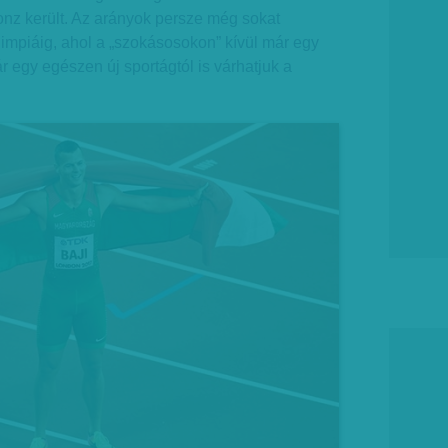
ronz került. Az arányok persze még sokat
olimpiáig, ahol a „szokásosokon” kívül már egy
ár egy egészen új sportágtól is várhatjuk a