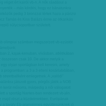
 véget ért kairói vb-n. A nők ráadásul a
 nyerték – más kérdés, hogy ez bánatunkra
irkózók pedig 3 bronzzal tértek haza a párizsi
incz Tamás és Kiss Balázs érme az ötkarikás
replő súlycsoportban született.
b olimpiai számban megszerzett vb-ezüstöt
zámoljunk:
ában 2, kajak-kenuban, vívásban, atlétikában
z összesen csak 10. De akkor melyik a
 egy olyan sportágban kell keresni, amely
 a programban: a 3 a 3 elleni kosárlabdában,
 streetballként emlegetnek. A „valódi”
palánkra játszott gyors, pörgős játék a NOB
n kerül műsorra, márpedig a női válogatott
ett a sportág Nantes-ban rendezett vb-jén.
z majd részt a küzdelmekben, Európának
így a tavaly Eb-aranyérmes együttesünknek jó