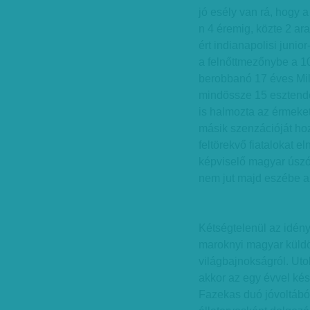
jó esély van rá, hogy a
n 4 éremig, közte 2 ar
ért indianapolisi junio
a felnőttmezőnybe a 1
berobbanó 17 éves Milá
mindössze 15 esztend
is halmozta az érmeket 
másik szenzációját ho
feltörekvő fiatalokat e
képviselő magyar úszó
nem jut majd eszébe az
Kétségtelenül az idény
maroknyi magyar küldöt
világbajnokságról. Utol
akkor az egy évvel ké
Fazekas duó jóvoltából