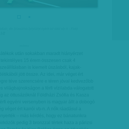
tlan, de bravúros bronzot nyert az idei vb-n - Fotó:
 1/2
hirdetes
s játékok után sokakban maradt hiányérzet
 tekintélyes 15 érem összesen csak 4
sszeállításban is kiemelt úszásból, kajak-
étikából jött össze. Az idei, már véget ért
egre téve szerencsére e téren jóval kedvezőbb
s világbajnokságon a férfi vízilabda-válogatott
íg az öttusázóknál Földházi Zsófia és Kasza
férfi egyéni versenyben is magyar állt a dobogó
 véget ért kairói vb-n. A nők ráadásul a
 nyerték – más kérdés, hogy ez bánatunkra
irkózók pedig 3 bronzzal tértek haza a párizsi