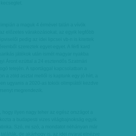
 kecsegtet.
olimpián a maguk 4 érmével talán a vívók
 az előzetes várakozásokat, az egyik legfőbb
viselői pedig az idei lipcsei vb-n is kitettek
emből szereztek egyet-egyet. A férfi kard
tkarikás játékok után ismét magyar nyakba
gyi Áront ezúttal a 24 esztendős Szatmári
bogó tetején. A sportággal kapcsolatban a
n a zöld asztal mellől is kaptunk egy jó hírt, a
n ugyanis a 2020-as tokiói olimpiától kezdve
ersenyt megrendezik.
 hogy ilyen nagy teher az egész országot a
tkozta a budapesti vizes világbajnokság egyik
tinka. Szó, mi szó, a mondatot néhányan már
 találták, de akárhogy is, az idei nyarat elnézve