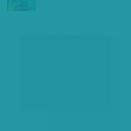
társadalmi célú hirdetés