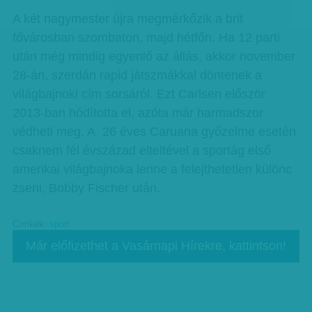
A két nagymester újra megmérkőzik a brit
fővárosban szombaton, majd hétfőn. Ha 12 parti
után még mindig egyenlő az állás, akkor november
28-án, szerdán rapid játszmákkal döntenek a
világbajnoki cím sorsáról. Ezt Carlsen először
2013-ban hódította el, azóta már harmadszor
védheti meg. A 26 éves Caruana győzelme esetén
csaknem fél évszázad elteltével a sportág első
amerikai világbajnoka lenne a felejthetetlen különc
zseni, Bobby Fischer után.
Címkék:
sport
Már előfizethet a Vasárnapi Hírekre, kattintson!