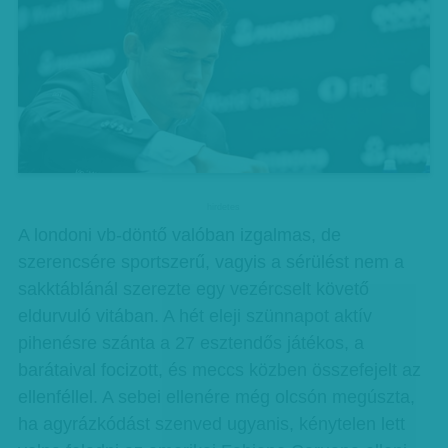
hirdetes
A londoni vb-döntő valóban izgalmas, de
szerencsére sportszerű, vagyis a sérülést nem a
sakktáblánál szerezte egy vezércselt követő
eldurvuló vitában. A hét eleji szünnapot aktív
pihenésre szánta a 27 esztendős játékos, a
barátaival focizott, és meccs közben összefejelt az
ellenféllel. A sebei ellenére még olcsón megúszta,
ha agyrázkódást szenved ugyanis, kénytelen lett