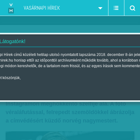
VASÁRNAPI HÍREK
 Látogatónk!
Keményedő sakkdöntő
i Hírek című közéleti hetilap utolsó nyomtatott lapszáma 2018. december 8-án jel
hirek.hu honlap ettől az időponttól archívumként működik tovább, ahol a korábban
Szerző:
Bártfai Gergely
| Megjelent a 2018. november 23.-i
égi módon kereshetők, de a tartalom nem frissül, és az egyes írások sem kommente
lapszámban
t köszönjük,
„Egyre hevesebb a meccs” – írta a héten
Magnus Carlsen sakkvilágbajnok az
Instagramon meghökkentő szelfije alá. A fotó
véraláfutással, felrepedt szemöldökkel ábrázolja
a címvédésért küzdő norvég nagymestert.