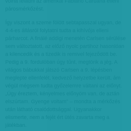
volna feladni az amerikai Fabiano Caruana elleni
párosmérkőzést.
Így viszont a szeme fölött sebtapasszal ugyan, de
4-4-es állásról folytatni tudta a kihívója elleni
párharcot. A finálé addigi menetén Carlsen sérülése
sem változtatott, az előző nyolc partihoz hasonlóan
a kilencedik és a tizedik is remivel fejeződött be.
Pedig a 9. fordulóban úgy tűnt, megtörik a jég. A
világos bábukkal játszó Carlsen a 9. lépésben
meglepte ellenfelét, kedvező helyzetbe került, ám
végül mégsem tudta győzelemre váltani az előnyt.
„Úgy éreztem, kényelmes előnyöm van, de aztán
elszúrtam. Gyenge voltam” – mondta a mérkőzés
után látható csalódottsággal. Ugyanakkor
elismerte, nem a fejét ért ütés zavarta meg a
játékban.