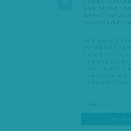
november 12-én, vasár
elleni idegenbeli ranga
szenvedő Nagy László 
ha a jövő hétvégi „vis
A két, egyaránt jó for
összetalálkozik a BL-b
a mérleg. Az utolsó 5 
a legfájóbbat, az idén 
viszont egyelőre a magy
döntetlen csúszott be
vendégeként már elvesz
Címkék:
kézilabda
Már előfize