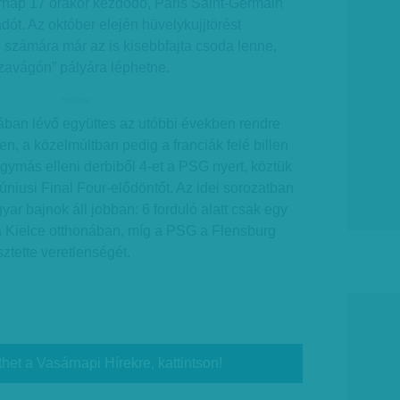
nap 17 órakor kezdődő, Paris Saint-Germain
dót. Az október elején hüvelykujjtörést
számára már az is kisebbfajta csoda lenne,
szavágón” pályára léphetne.
hirdetes
mában lévő együttes az utóbbi években rendre
en, a közelmúltban pedig a franciák felé billen
egymás elleni derbiből 4-et a PSG nyert, köztük
júniusi Final Four-elődöntőt. Az idei sorozatban
ar bajnok áll jobban: 6 forduló alatt csak egy
 a Kielce otthonában, míg a PSG a Flensburg
tette veretlenségét.
thet a Vasárnapi Hírekre, kattintson!