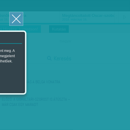
ősnők nőnapra
Megtáncoltatott Oscar-szobor
us 16.
2018. március 16.
i Hírekre, kattintson!
Kutatás
magyar
ent meg. A
start
 megjelent
Keresés
lhetőek.
stop
KÖVETKEZŐ:
UGRÁS A BELGA VONATRA
ELŐZŐ:
A GIBRALTÁRI-SZOROST IS ÁTÚSZTA –
MÁR CSAK EGY MARADT