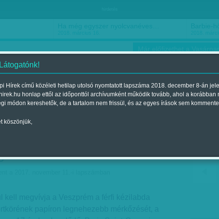
hirdetés
Ha még egyszer nyolcvanéves…
Barbie-h
2018. március 16.
2018. márci
Már előfizethet a Vasárnap
 Látogatónk!
i Hírek című közéleti hetilap utolsó nyomtatott lapszáma 2018. december 8-án jel
hirek.hu honlap ettől az időponttól archívumként működik tovább, ahol a korábban
ókusz
Szerintem
Ízlés
Sport
égi módon kereshetők, de a tartalom nem frissül, és az egyes írások sem kommente
t köszönjük,
nya nélkül kell megvívja a
gnehezebb mérkőzését
ent a 2017. november 11.-i lapszámban
 kell megvívja a Veszprém a férfi kézilabda
rtkörének papíron legnehezebb mérkőzését, a