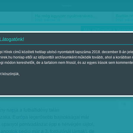
hirdetés
Ha még egyszer nyolcvanéves…
Barbie-h
2018. március 16.
2018. márci
Már előfizethet a Vasárnap
 Látogatónk!
i Hírek című közéleti hetilap utolsó nyomtatott lapszáma 2018. december 8-án jel
hirek.hu honlap ettől az időponttól archívumként működik tovább, ahol a korábban
ókusz
Szerintem
Ízlés
Sport
égi módon kereshetők, de a tartalom nem frissül, és az egyes írások sem kommente
t köszönjük,
jönnek
ent a 2015. augusztus 22.-i lapszámban
y napja a futballidény talán
szaka. Európa legerősebb bajnokságai már
a spanyol pontvadászat épp e hétvégén rajtol,
 angolok pedig már a 3. fordulónál járnak), de