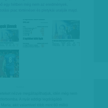
 bő egy hétben még nem az eredmények,
olási piac történései és pletykái uralják majd.
"/files/public/temp/SuHClTHs_2_510x350.png">
hirdetes
leteket nézve megállapíthatjuk, idén még nem
szferbomba. A nyár eddigi legdrágább
aría, akit valamivel több mint 60 millió