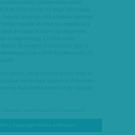
dei nyáron eddig csaknem dupla annyit
yol és az olasz klubok. Az angol labdarúgás
zi, hogy az öt topliga után a hatodik legtöbbet
klubjai hagyták ott a piacon, megelőzve a
ő török élvonalat. A Süper Lig rangsorban
éhez a maga mintegy 1,5 millió eurós
Balázs (Bursaspor) is hozzájárult, igaz, a
atkapitánya csak a török együttesek idei 29.
számít.
orai lezárni, szinte biztosra vehető, hogy az
azolásai között végül olyanok is ott lesznek,
ost még csak pletyka szintjén vagy még úgy
,
labdarúgás
,
sportüzlet-sportbiznisz-sportpénzek
thet a Vasárnapi Hírekre, kattintson!