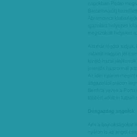
napokban Pedro megsze
Barcelonától) közelítet
Abramovics klubtulajdo
igazolást helyezett kil
megszokott helyüket a
Azt már régóta tudjuk, 
valamit nagyon jól csi
kiváló hazai játékosok 
jelentős haszonnal ad
Az idei nyáron megint
átigazolási piacon leg
Benfica vezeti a Porto 
többért adott el futball
Dúsgazdag angolok
Ami a bajnokságokat il
nyáron is az angol csap