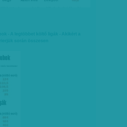
ok - A legtöbbet költő ligák - Akikért a
rrierjük során összesen