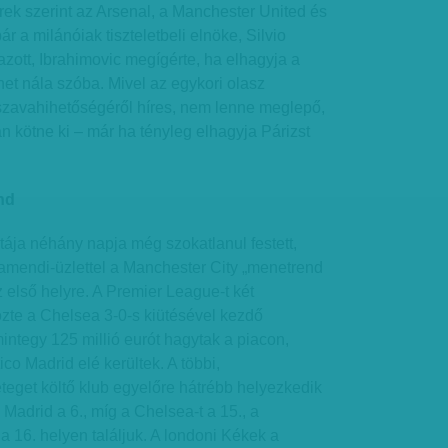
írek szerint az Arsenal, a Manchester United és
ár a milánóiak tiszteletbeli elnöke, Silvio
zott, Ibrahimovic megígérte, ha elhagyja a
het nála szóba. Mivel az egykori olasz
szavahihetőségéről híres, nem lenne meglepő,
n kötne ki – már ha tényleg elhagyja Párizst
nd
istája néhány napja még szokatlanul festett,
tamendi-üzlettel a Manchester City „menetrend
z első helyre. A Premier League-t két
özte a Chelsea 3-0-s kiütésével kezdő
ntegy 125 millió eurót hagytak a piacon,
ico Madrid elé kerültek. A többi,
get költő klub egyelőre hátrébb helyezkedik
 Madrid a 6., míg a Chelsea-t a 15., a
a 16. helyen találjuk. A londoni Kékek a