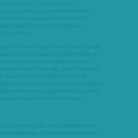
rzésével (kb. 27 millió euróért a
tek a top 10 felé, és ha hinni lehet Roman
nosnak, aki a gyenge idényrajt után 3 új
átásba, akkor hamarosan el is foglalják
z élcsoportban.
hogy ha a transzferekről van szó, a portugálok
nálnak, hiszen a klubjaik az utóbbi években a
kinevelése mellett olyan világsztárokat is
tak-vettek, mint Falcao vagy James Rodriguez.
 ők gazdálkodnak a legjobban, hiszen az
nagyobb haszonra szert tevő csapatok listáját a
előtt: mindkét klub nagyjából 90 millió euróval
istákat, mint amennyiért újakat vásárolt.
leti, az nem meglepő, hogy a legtöbbet idén
atok költik majd, a fölényük viszont már igen: