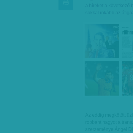
a híreket a következő
sokkal inkább az átigaz
-"
href=
Az eddig megkötött üz
robbant nagyot a tran
szerzeménye Ángel Di M