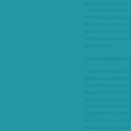
éves klasszis iránt a h
a Milan is érdeklődik, b
Berlusconi úgy fogalma
PSG-t, csak a Milan jö
miniszterelnök nem a 
ha Ibra mégis Angliába
ezen a nyáron.
Lassan helyreáll a re
A klubok idei költési l
aztán a már említett O
szerint” megérkezett a
magabiztos sikerrel, k
manchesteriek eddig mi
ezzel kevéssel az Atlet
hagyományosan rengete
el, a PSG az 5., a Real
Barcelonát pedig csak 