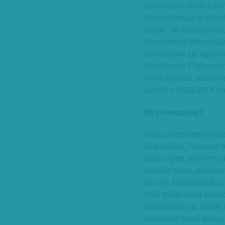
euróért (átszámítva mint
Saint-Germain a Manche
ugyan, de hozzátehetjü
képzeletbeli dobogójára
jelentősnek így egyelő
Manchester Cityhez sze
millió eurónál védőért 
Luizért a PSG 2014-be
Ibra visszavág?
Más szempontból viszon
klubváltása, hiszen a m
élére ugrott egy nem ak
legtöbb pénzt, egészen
összes átigazolását sz
(165 millió euró) taszí
párizsiaknál az utóbbi
távozását firtató hang