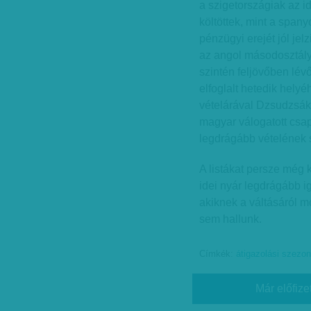
a szigetországiak az i
költöttek, mint a span
pénzügyi erejét jól jel
az angol másodosztály 
szintén feljövőben lév
elfoglalt hetedik hely
vételárával Dzsudzsák 
magyar válogatott csap
legdrágább vételének 
A listákat persze még k
idei nyár legdrágább ig
akiknek a váltásáról m
sem hallunk.
Címkék:
átigazolási szezon
Már előfize