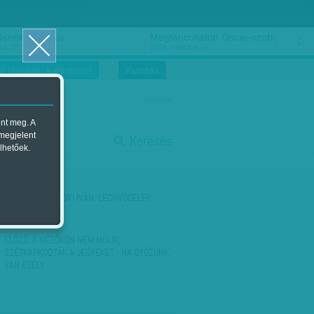
ősnők nőnapra
Megtáncoltatott Oscar-szobor
us 16.
2018. március 16.
i Hírekre, kattintson!
Kutatás
magyar
ent meg. A
start
 megjelent
Keresés
lhetőek.
stop
KÖVETKEZŐ:
HEGYI IVÁN: LECHVOGELEK
ELŐZŐ:
A NÉZŐKÖN NEM MÚLIK,
SZÉTKAPKODTÁK A JEGYEKET - HA GYŐZÜNK,
VAN ESÉLY