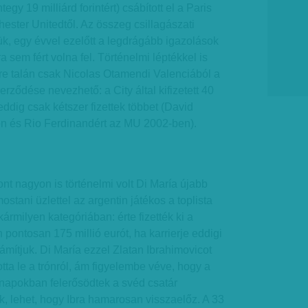
egy 19 milliárd forintért) csábított el a Paris
ster Unitedtől. Az összeg csillagászati
k, egy évvel ezelőtt a legdrágább igazolások
 sem fért volna fel. Történelmi léptékkel is
re talán csak Nicolas Otamendi Valenciából a
rződése nevezhető: a City által kifizetett 40
eddig csak kétszer fizettek többet (David
n és Rio Ferdinandért az MU 2002-ben).
t nagyon is történelmi volt Di María újabb
ostani üzlettel az argentin játékos a toplista
ármilyen kategóriában: érte fizették ki a
 pontosan 175 millió eurót, ha karrierje eddigi
ámítjuk. Di María ezzel Zlatan Ibrahimovicot
totta le a trónról, ám figyelembe véve, hogy a
 napokban felerősödtek a svéd csatár
ok, lehet, hogy Ibra hamarosan visszaelőz. A 33