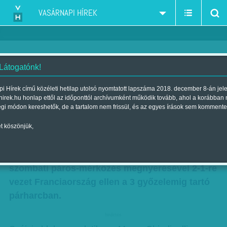
VASÁRNAPI HÍREK
 Látogatónk!
Összeállt a nagy páros
i Hírek című közéleti hetilap utolsó nyomtatott lapszáma 2018. december 8-án jel
hirek.hu honlap ettől az időponttól archívumként működik tovább, ahol a korábban
Szerző:
Munkatársunktól
| Megjelent a 2014. november 23.-i
égi módon kereshetők, de a tartalom nem frissül, és az egyes írások sem kommente
lapszámban
t köszönjük,
Egyetlen lépésre került története első tenisz
Davis-kupa győzelmétől Svájc, miután a
szombati páros-mérkőzés megnyerésével 2-1-re
vezet Franciaország ellen a 3 győzelemig tartó
párharcban.
hirdetes