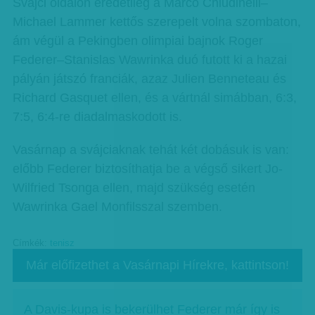
Svájci oldalon eredetileg a Marco Chiudinelli–
Michael Lammer kettős szerepelt volna szombaton,
ám végül a Pekingben olimpiai bajnok Roger
Federer–Stanislas Wawrinka duó futott ki a hazai
pályán játszó franciák, azaz Julien Benneteau és
Richard Gasquet ellen, és a vártnál simábban, 6:3,
7:5, 6:4-re diadalmaskodott is.
Vasárnap a svájciaknak tehát két dobásuk is van:
előbb Federer biztosíthatja be a végső sikert Jo-
Wilfried Tsonga ellen, majd szükség esetén
Wawrinka Gael Monfilsszal szemben.
Címkék:
tenisz
Már előfizethet a Vasárnapi Hírekre, kattintson!
A Davis-kupa is bekerülhet Federer már így is