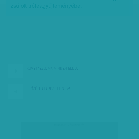
zsúfolt trófeagyűjteményébe.
KÖVETKEZŐ:
MA MINDEN ELDŐL
ELŐZŐ:
HATÁROZOTT: NEM!
társadalmi célú hirdetés