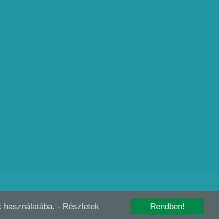
édelem
Szerzői jogok
Előfizetés
Digitális előfizetés
RSS
Kutatás szabályzat
-k használatába.
- Részletek
Rendben!