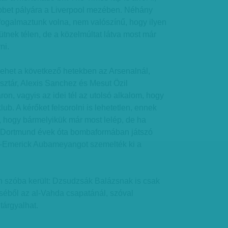
öbbet pályára a Liverpool mezében. Néhány
fogalmaztunk volna, nem valószínű, hogy ilyen
ütnek télen, de a közelmúltat látva most már
ni.
ehet a következő hetekben az Arsenalnál,
sztár, Alexis Sanchez és Mesut Özil
ron, vagyis az idei tél az utolsó alkalom, hogy
lub. A kérőket felsorolni is lehetetlen, ennek
, hogy bármelyikük már most lelép, de ha
a Dortmund évek óta bombaformában játszó
re-Emerick Aubameyangot szemelték ki a
n szóba került: Dzsudzsák Balázsnak is csak
séből az al-Vahda csapatánál, szóval
 tárgyalhat.