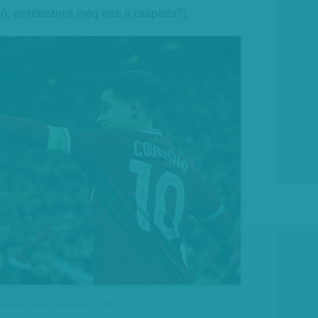
, emlékeznek még erre a csapatra?).
celona? - Fotó: Paul Ellis, AFP