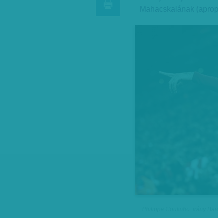
Mahacskalának (apropó
Philippe Coutinho: irány Bar