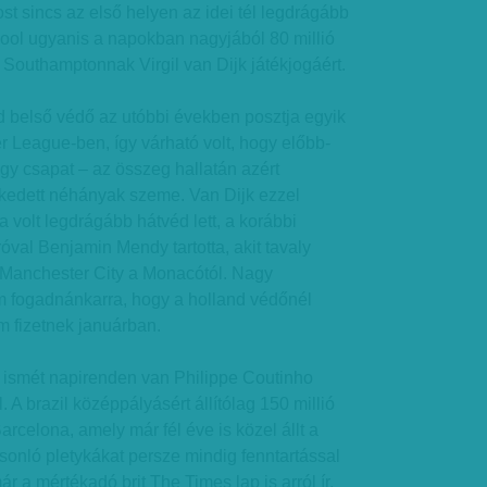
 sincs az első helyen az idei tél legdrágább
rpool ugyanis a napokban nagyjából 80 millió
 a Southamptonnak Virgil van Dijk játékjogáért.
d belső védő az utóbbi években posztja egyik
er League-ben, így várható volt, hogy előbb-
gy csapat – az összeg hallatán azért
ekedett néhányak szeme. Van Dijk ezzel
 volt legdrágább hátvéd lett, a korábbi
róval Benjamin Mendy tartotta, akit tavaly
 Manchester City a Monacótól. Nagy
 fogadnánkarra, hogy a holland védőnél
m fizetnek januárban.
s ismét napirenden van Philippe Coutinho
. A brazil középpályásért állítólag 150 millió
rcelona, amely már fél éve is közel állt a
onló pletykákat persze mindig fenntartással
ár a mértékadó brit The Times lap is arról ír,