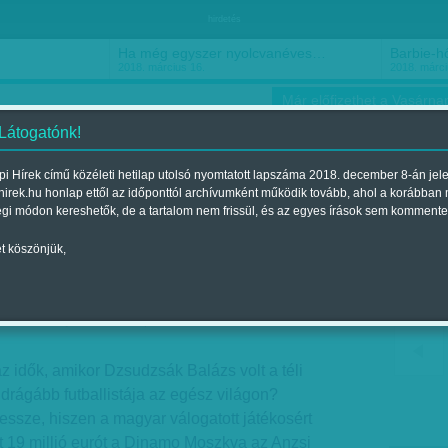
hirdetés
Ha még egyszer nyolcvanéves…
Barbie-h
2018. március 16.
2018. márci
Már előfizethet a Vasárnap
 Látogatónk!
i Hírek című közéleti hetilap utolsó nyomtatott lapszáma 2018. december 8-án jel
hirek.hu honlap ettől az időponttól archívumként működik tovább, ahol a korábban
ókusz
Szerintem
Ízlés
Sport
égi módon kereshetők, de a tartalom nem frissül, és az egyes írások sem kommente
t köszönjük,
télen-nyáron
ent a 2018. január 06.-i lapszámban
 idők, amikor Dzsudzsák Balázs volt a téli
gdrágább futballistája az egész világon?
ssze, hiszen a magyar válogatott játékosért
t 19 millió eurót a Dinamo Moszkva az Anzsi