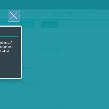
ősnők nőnapra
Megtáncoltatott Oscar-szobor
us 16.
2018. március 16.
i Hírekre, kattintson!
Kutatás
magyar
ent meg. A
start
 megjelent
Keresés
lhetőek.
stop
KÖVETKEZŐ:
MI LESZ VELÜK?
ELŐZŐ:
CSAK GYŐZZÜK NÉZNI!