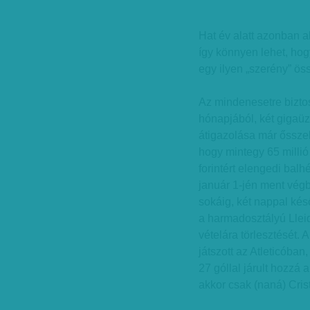
Hat év alatt azonban a
így könnyen lehet, hog
egy ilyen „szerény” ös
Az mindenesetre biztos
hónapjából, két gigaüz
átigazolása már ősszel
hogy mintegy 65 millió
forintért elengedi balh
január 1-jén ment végb
sokáig, két nappal ké
a harmadosztályú Lleid
vételára törlesztését.
játszott az Atleticóban
27 góllal járult hozzá
akkor csak (naná) Cris