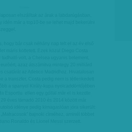
hirdetes
laposan elszálltak az árak a labdarúgásban,
y idén már a top10-be se lehet majd bekerülni
szeggel.
, hogy bár csak néhány nap telt el az év első
let máris köttetett. Ezek közül Diego Costa
 tudható volt, a Chelsea ugyanis belement,
 euróért, azaz átszámítva mintegy 20 milliárd
és csatárát az Atletico Madridhoz. Hivatalosan
e a transzfer, Costa pedig nem is tétlenkedett
sőbb a spanyol Király-kupa nyolcaddöntőjében
a Esportiu ellen egy góllal már el is kezdte
 A 29 éves támadó 2010 és 2014 között már
, utolsó idénye pedig kimagaslóan jóra sikerült:
 a „Matracosok” bajnoki címéhez, aminél többet
tiano Ronaldo és Lionel Messi szerzett.