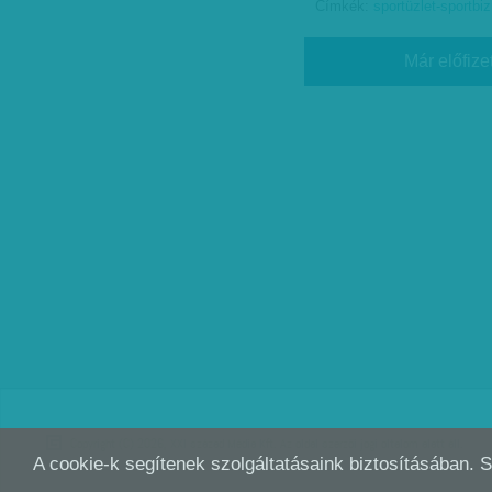
Címkék:
sportüzlet-sportbi
Már előfize
Copyright (C) 2026, XXI század Média Kft. Az oldal szerzői jogi oltalom alatt áll.
A cookie-k segítenek szolgáltatásaink biztosításában. 