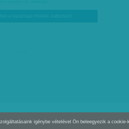
znisz-sportpénzek
,
labdarúgás
thet a Vasárnapi Hírekre, kattintson!
hirdetés
Impresszum
Online médiaajánlat
Print médiaajánlat
ÁSZF
Adatv
Szolgáltatásaink igénybe vételével Ön beleegyezik a cookie