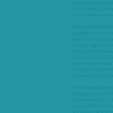
Costa azonban már most
focistái között, a Live
eurónyi fontot utalt át
A 26 esztendős hollan
legjobbja volt a Premi
utóbb lecsap rá egy na
vélhetően így is elker
természetesen a valaha
rekordot 57,5 millió eu
nyáron szerzett meg a
összegben viszont nem
többet már senkiért ne
A hírek szerint ugyani
távozása a Liverpooltól
eurót sem sajnálna a Ba
megszerzéséhez. A has
kell fogadni, de most m