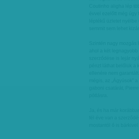
Coutinho aligha lép t
évvel ezelőtt még úgy 
léptékű üzletet nyélbe 
semmit sem lehet kizár
Szintén nagy mozgás l
ahol a két legnagyobb 
szerződése is lejár nyá
pénzt láthat belőlük a k
ellenére nem garantált
mégis, az „Ágyúsok” 
gaboni csatárát, Pier
pótlásra.
Ja, és ha már korábba
fél éve van a szerződé
mostantól ő is bárkivel