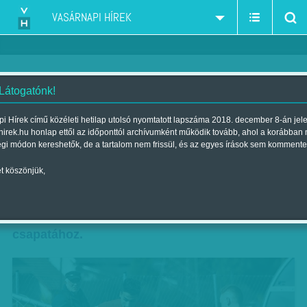
VASÁRNAPI HÍREK
 Látogatónk!
Számunkra a hét képe
i Hírek című közéleti hetilap utolsó nyomtatott lapszáma 2018. december 8-án jel
hirek.hu honlap ettől az időponttól archívumként működik tovább, ahol a korábban
Szerző:
Kövesdi Péter
| Megjelent a 2017. április 01.-i lapszámban
égi módon kereshetők, de a tartalom nem frissül, és az egyes írások sem kommente
t köszönjük,
Éppen egy éve írtunk először Lakatos Laciról
(pardon, Lászlóról), a megyaszói tehetségről,
aki a cigánysorról került egyenesen a Diósgyőr
csapatához.