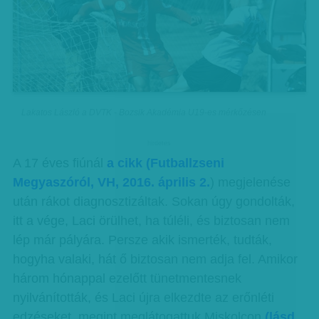
Lakatos László a DVTK - Bozsik Akadémia U19-es mérkőzésen
hirdetes
A 17 éves fiúnál
a cikk (Futballzseni
Megyaszóról, VH, 2016. április 2.
) megjelenése
után rákot diagnosztizáltak. Sokan úgy gondolták,
itt a vége, Laci örülhet, ha túléli, és biztosan nem
lép már pályára. Persze akik ismerték, tudták,
hogyha valaki, hát ő biztosan nem adja fel. Amikor
három hónappal ezelőtt tünetmentesnek
nyilvánították, és Laci újra elkezdte az erőnléti
edzéseket, megint meglátogattuk Miskolcon
(lásd