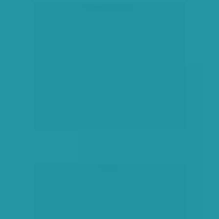
társadalmi célú hirdetés
hirdetés