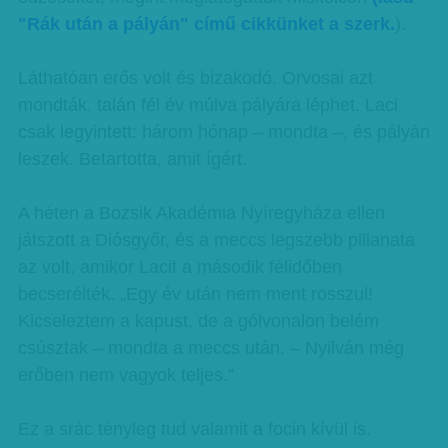
"Rák után a pályán" című cikkünket a szerk.
).
Láthatóan erős volt és bizakodó. Orvosai azt
mondták, talán fél év múlva pályára léphet. Laci
csak legyintett: három hónap – mondta –, és pályán
leszek. Betartotta, amit ígért.
A héten a Bozsik Akadémia Nyíregyháza ellen
játszott a Diósgyőr, és a meccs legszebb pillanata
az volt, amikor Lacit a második félidőben
becserélték. „Egy év után nem ment rosszul!
Kicseleztem a kapust, de a gólvonalon belém
csúsztak – mondta a meccs után. – Nyilván még
erőben nem vagyok teljes.”
Ez a srác tényleg tud valamit a focin kívül is.