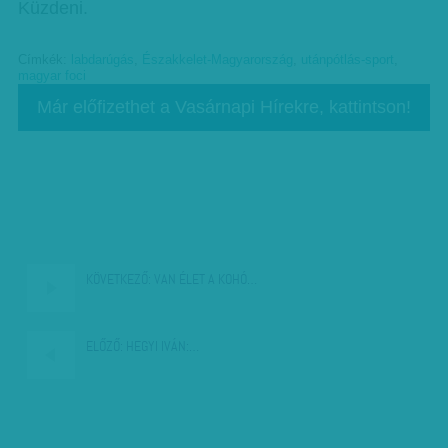
Küzdeni.
Címkék:
labdarúgás
,
Északkelet-Magyarország
,
utánpótlás-sport
,
magyar foci
Már előfizethet a Vasárnapi Hírekre, kattintson!
KÖVETKEZŐ:
VAN ÉLET A KOHÓ…
ELŐZŐ:
HEGYI IVÁN:…