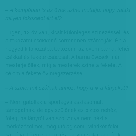
– A kempóban is az övek színe mutatja, hogy valaki
milyen fokozatot ért el?
– Igen, 12 öv van, kicsit különleges színezéssel, és
a fokozatot csökkenő sorrendben számolják. Én a
negyedik fokozatba tartozom, az övem barna, fehér
csíkkal és fekete csúccsal. A barna övesek már
mesterjelöltek, míg a mesterek színe a fekete. A
célom a fekete öv megszerzése.
– A szülei mit szólnak ahhoz, hogy ütik a lányukat?
– Nem gátolták a sportágválasztásomat,
támogatnak, de egy szülőnek ez biztos nehéz,
főleg, ha lányról van szó. Anya nem nézi a
mérkőzéseimet, még utólag sem. Mindkét felet
sajnálja, főleg engem, és nagyon sokat aggódik