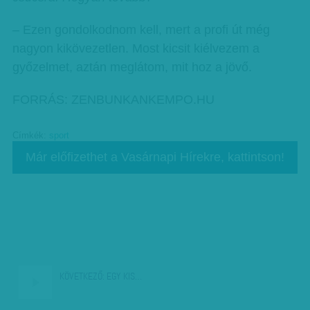
– Ezen gondolkodnom kell, mert a profi út még
nagyon kikövezetlen. Most kicsit kiélvezem a
győzelmet, aztán meglátom, mit hoz a jövő.
FORRÁS: ZENBUNKANKEMPO.HU
Címkék:
sport
Már előfizethet a Vasárnapi Hírekre, kattintson!
KÖVETKEZŐ:
EGY KIS…