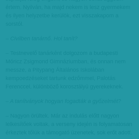
értem. Nyilván, ha majd nekem is lesz gyermekem
és ilyen helyzetbe kerülök, ezt visszakapom a
sorstól.
– Civilben tanárnő. Hol tanít?
– Testnevelő tanárként dolgozom a budapesti
Móricz Zsigmond Gimnáziumban, és onnan nem
messze, a Pitypang Általános Iskolában
kempoedzéseket tartunk edzőmmel, Palotás
Ferenccel, különböző korosztályú gyerekeknek.
– A tanítványok hogyan fogadták a győzelmét?
– Nagyon örültek. Már az indulás előtt nagyon
lelkesítőek voltak, a verseny idején is folyamatosan
érkeztek tőlük a támogató üzenetek, sok erőt adott,