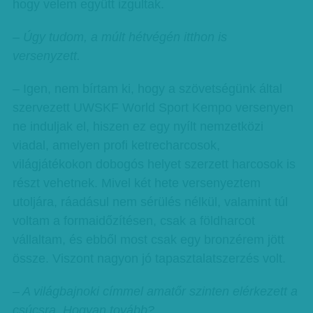
hogy velem együtt izgultak.
– Úgy tudom, a múlt hétvégén itthon is
versenyzett.
– Igen, nem bírtam ki, hogy a szövetségünk által
szervezett UWSKF World Sport Kempo versenyen
ne induljak el, hiszen ez egy nyílt nemzetközi
viadal, amelyen profi ketrecharcosok,
világjátékokon dobogós helyet szerzett harcosok is
részt vehetnek. Mivel két hete versenyeztem
utoljára, ráadásul nem sérülés nélkül, valamint túl
voltam a formaidőzítésen, csak a földharcot
vállaltam, és ebből most csak egy bronzérem jött
össze. Viszont nagyon jó tapasztalatszerzés volt.
– A világbajnoki címmel amatőr szinten elérkezett a
csúcsra. Hogyan tovább?