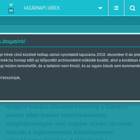
VASÁRNAPI HÍREK
 Látogatónk!
Tanárnő a ketrecben
i Hírek című közéleti hetilap utolsó nyomtatott lapszáma 2018. december 8-án jel
hirek.hu honlap ettől az időponttól archívumként működik tovább, ahol a korábban
Szerző:
Fluck Miklós
| Megjelent a 2018. december 08.-i lapszámban
égi módon kereshetők, de a tartalom nem frissül, és az egyes írások sem kommente
t köszönjük,
A félreértések elkerülésére a címben nem egy
rosszízű diákcsínyről van szó, hanem arról,
hogy a 27 éves, civilben testnevelő tanárként
dolgozó Kovács Alexandra nemrég a bahreini
amatőr MMA (kevert harcművészetek)
világbajnokságon első magyar nőként vb-címet
szerzett a legkeményebb küzdősportnak