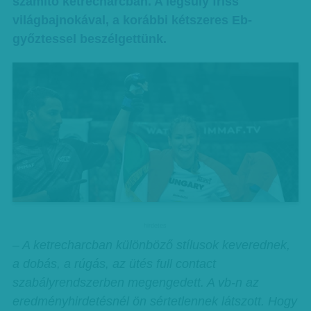
számító ketrecharcban. A légsúly friss
világbajnokával, a korábbi kétszeres Eb-
győztessel beszélgettünk.
hirdetes
– A ketrecharcban különböző stílusok keverednek,
a dobás, a rúgás, az ütés full contact
szabályrendszerben megengedett. A vb-n az
eredményhirdetésnél ön sértetlennek látszott. Hogy