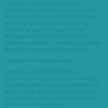
– A küzdelem hevében az ember annyira
átszellemül, hogy a sajnálat nem jön elő, persze,
ha a bíró jelez, akkor azonnal leállok. Régebben
egyszer egy karfeszítés közben feljajdult az
ellenfelem, és ezzel jól becsapott, mert én
abbahagytam, holott a bíró nem állított le. Az
edzőim akkor „leszúrtak”, mondván, hogy a döntés
joga a bíróé, azóta az empátiát elengedem.
– Hogy jutott el a világbajnoki címig?
– Mindig is a küzdősportok érdekeltek. A
tradicionális jiujitsuval kezdtem, a Testnevelési
Egyetemen judóztam, azután megismertem a Zen
Bu Kan Kempót, amiben megtaláltam önmagam.
Ez az a komplex sportág, amely gyakorlatilag a
MMA-szabályok alapjait teszi le.