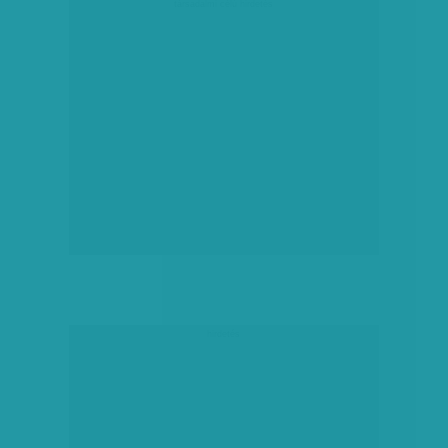
társadalmi célú hirdetés
hirdetés