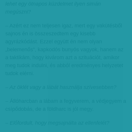
lehet egy ötnapos küzdelmet ilyen simán
megúszni?
– Azért ez nem teljesen igaz, mert egy vakütésből
sajnos én is összeszedtem egy kisebb
agyrázkódást. Ezzel együtt én nem olyan
„belemenős”, kapkodós bunyós vagyok, hanem az
a taktikám, hogy kivárom azt a szituációt, amikor
meg tudok indulni, és abból eredményes helyzetet
tudok elérni.
– Az öklét vagy a lábát használja szívesebben?
– Állóharcban a lábam a fegyverem, a védjegyem a
csípődobás, de a földharc is jól megy.
– Előfordult, hogy megsajnálta az ellenfelét?