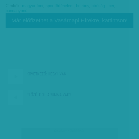
Címkék:
magyar foci
,
sporttörténelem
,
botrány
,
bíróság - per
,
bundagyanú
Már előfizethet a Vasárnapi Hírekre, kattintson!
KÖVETKEZŐ:
HEGYI IVÁN:…
ELŐZŐ:
DOLLARUMMA VAGY…
társadalmi célú hirdetés