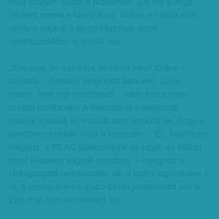
meg lehetett oldani a problémát, 3-5 lett a vége,
lehetett menni a kasszához. Kutasi a halála előtt
néhány nappal a Sport Plusznak adott
nyilatkozatában is feldúlt volt.
„Tizenegy év munkája, bizalma ment tönkre –
mondta. – Minden megingott bennem. Olyan
lettem, mint egy tetszhalott… Nem tudok most
tovább kombinálni.A meccseket a játékosok
csalják, csalták el. Másutt sem vetődött fel, hogy a
bundameccseken ki ült a kispadon… Ez, bármilyen
tragikus, a REAC játékosainak az ügye, és többet
most képtelen vagyok mondani” – hangzott a
klubigazgató nyilatkozata, aki a lapba jegyzeteket is
írt, a tervek szerint újabb cikkel jelentkezett volna.
Erre már nem kerülhetett sor.