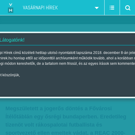
VASÁRNAPI HÍREK
 Látogatónk!
Ugrás a mélybe – Az ügy
i Hírek című közéleti hetilap utolsó nyomtatott lapszáma 2018. december 8-án jel
hirek.hu honlap ettől az időponttól archívumként működik tovább, ahol a korábban
egyetlen valódi áldozatának
égi módon kereshetők, de a tartalom nem frissül, és az egyes írások sem kommente
igazi szerepére már soha nem
t köszönjük,
derülhet fény
Szerző:
Rab László
| Megjelent a 2017. július 15.-i lapszámban
Megszületett a jogerős döntés a Fővárosi
Ítélőtáblán egy ősrégi bundaperben. Eredetileg
tizenöt volt rákospalotai futballista és
sportvezető ellen emeltek vádat, a REAC 2000-