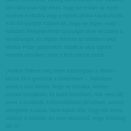
ülni rajta csak úgy lehet, hogy az ember az egyik
kezével a rácsba vagy a nyitott ajtóba kapaszkodik.
A fiú könyörgött Kutasinak, hogy ne tegye, majd
hallatlan lélekjelenlétről tanúságot téve tárcsázta a
rendőrséget, és rögtön felhívta az ötödiken lakó
Máday Péter gondnokot. Valaki le akar ugrani,
mondta rémülten, mire a férfi utánuk indult.
„Amikor fölérve még benn toporogtam a liftben –
idézte föl a gondnok a történteket –, hallottam,
amint a srác kérleli, hogy ne csinálja. Amikor
viszont kiszálltam, és balra fordultam, már nem állt
senki a korlátnál. A tizenötödiken járhattam, amikor
elengedte a vasat. Nem tudok róla, hogy lett volna
valakije a házban. Az sem valószínű, hogy előzőleg
járt itt.”