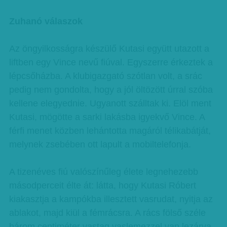
Zuhanó válaszok
Az öngyilkosságra készülő Kutasi együtt utazott a
liftben egy Vince nevű fiúval. Egyszerre érkeztek a
lépcsőházba. A klubigazgató szótlan volt, a srác
pedig nem gondolta, hogy a jól öltözött úrral szóba
kellene elegyednie. Ugyanott szálltak ki. Elöl ment
Kutasi, mögötte a sarki lakásba igyekvő Vince. A
férfi menet közben lehántotta magáról télikabátját,
melynek zsebében ott lapult a mobiltelefonja.
A tizenéves fiú valószínűleg élete legnehezebb
másodperceit élte át: látta, hogy Kutasi Róbert
kiakasztja a kampókba illesztett vasrudat, nyitja az
ablakot, majd kiül a fémrácsra. A rács fölső széle
három centiméter vastag vaslemezzel van lezárva,