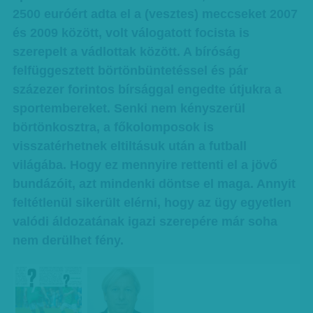
2500 euróért adta el a (vesztes) meccseket 2007
és 2009 között, volt válogatott focista is
szerepelt a vádlottak között. A bíróság
felfüggesztett börtönbüntetéssel és pár
százezer forintos bírsággal engedte útjukra a
sportembereket. Senki nem kényszerül
börtönkosztra, a főkolomposok is
visszatérhetnek eltiltásuk után a futball
világába. Hogy ez mennyire rettenti el a jövő
bundázóit, azt mindenki döntse el maga. Annyit
feltétlenül sikerült elérni, hogy az ügy egyetlen
valódi áldozatának igazi szerepére már soha
nem derülhet fény.