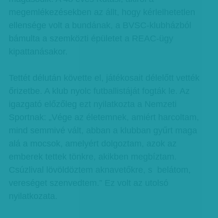
megemlékezésekben az állt, hogy kérlelhetetlen
ellensége volt a bundának, a BVSC-klubházból
bámulta a szemközti épületet a REAC-ügy
kipattanásakor.
Tettét délután követte el, játékosait délelőtt vették
őrizetbe. A klub nyolc futballistáját fogták le. Az
igazgató előzőleg ezt nyilatkozta a Nemzeti
Sportnak: „Vége az életemnek, amiért harcoltam,
mind semmivé vált, abban a klubban gyűrt maga
alá a mocsok, amelyért dolgoztam, azok az
emberek tettek tönkre, akikben megbíztam.
Csúzlival lövöldöztem aknavetőkre, s belátom,
vereséget szenvedtem.” Ez volt az utolsó
nyilatkozata.