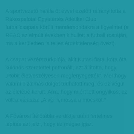
A sportvezető halála öt évvel ezelőtt ráirányította a
Rákospalotai Egyetértés Atlétikai Club
futballcsapata körüli mendemondákra a figyelmet (a
REAC az elmúlt években kihullott a futball rostáján,
ma a kerületben is teljes érdektelenség övezi).
A csapat vezérszurkolója, akit Kutasi fiatal kora óta
különös szeretettel patronált, azt állította, hogy
„Robit életveszélyesen megfenyegették”. Merthogy
valami bizalmas dolgot tudhatott meg, és ez végül
az életébe került. Arra, hogy miért lett öngyilkos, ez
volt a válasza: „A vér lemossa a mocskot.”
A Fővárosi Ítélőtábla verdiktje utáni fertelmes
lapítás azt jelzi, hogy ez mégse igaz.