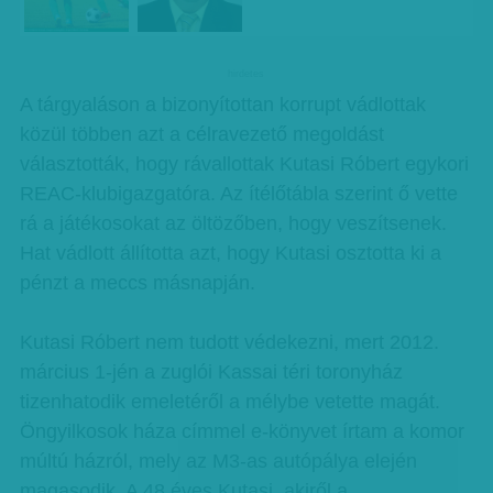
hirdetes
A tárgyaláson a bizonyítottan korrupt vádlottak
közül többen azt a célravezető megoldást
választották, hogy rávallottak Kutasi Róbert egykori
REAC-klubigazgatóra. Az ítélőtábla szerint ő vette
rá a játékosokat az öltözőben, hogy veszítsenek.
Hat vádlott állította azt, hogy Kutasi osztotta ki a
pénzt a meccs másnapján.
Kutasi Róbert nem tudott védekezni, mert 2012.
március 1-jén a zuglói Kassai téri toronyház
tizenhatodik emeletéről a mélybe vetette magát.
Öngyilkosok háza címmel e-könyvet írtam a komor
múltú házról, mely az M3-as autópálya elején
magasodik. A 48 éves Kutasi, akiről a