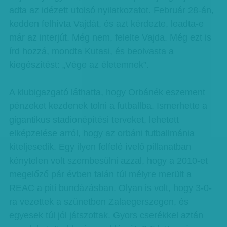
adta az idézett utolsó nyilatkozatot. Február 28-án,
kedden felhívta Vajdát, és azt kérdezte, leadta-e
már az interjút. Még nem, felelte Vajda. Még ezt is
írd hozzá, mondta Kutasi, és beolvasta a
kiegészítést: „Vége az életemnek”.
A klubigazgató láthatta, hogy Orbánék eszement
pénzeket kezdenek tolni a futballba. Ismerhette a
gigantikus stadionépítési terveket, lehetett
elképzelése arról, hogy az orbáni futballmánia
kiteljesedik. Egy ilyen felfelé ívelő pillanatban
kénytelen volt szembesülni azzal, hogy a 2010-et
megelőző pár évben talán túl mélyre merült a
REAC a piti bundázásban. Olyan is volt, hogy 3-0-
ra vezettek a szünetben Zalaegerszegen, és
egyesek túl jól játszottak. Gyors cserékkel aztán