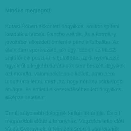
Minden megingott
Kutasi Róbert akkor lett öngyilkos, amikor építeni
kezdték a felcsúti Pancho Arénát, és a kormány
jóvoltából elkezdett ömleni a pénz a futballba. Az
életvidám sportvezető, aki egy időben az MLSZ
sajtófőnöki posztját is betöltötte, az őt nyomasztó
ügyekről a legjobb barátainak sem beszélt. Egyikük
azt mondta, valaminek lennie kellett, amin nem
tudott úrrá lenni, mert „az, hogy néhány csirkefogó
átvágta, és emiatti elkeseredésében lett öngyilkos,
elképzelhetetlen”.
Ennél súlyosabb dolognak kellett történnie. És ott
magasodott előtte a toronyház. Végzetes tette előtt
Vajda Györgynek, a Nemzeti Sport újságírójának