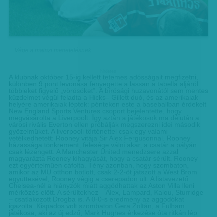
Vége a mainzi menetelésnek
hirdetes
A klubnak október 15-ig kellett tetemes adósságait megfizetni,
különben 9 pont levonása fenyegette a lassan a tabella aljáról
többieket figyelő „vörösöket”. A bírósági huzavonától sem mentes
küzdelmet végül feladta a Hicks– Gillett duó, és az amerikaiak
helyére amerikaiak léptek: pénteken este a baseballban érdekelt
New England Sports Ventures csoport bejelentette, hogy
megvásárolta a Liverpoolt. Így aztán a játékosok ma délután a
városi rivális Everton ellen próbálják megszerezni idei második
győzelmüket. A liverpooli történettel csak egy valami
vetélkedhetett: Rooney vitája Sir Alex Fergusonnal. Rooney
házassága tönkrement, felesége válni akar, a csatár a pályán
csak lézengett. A Manchester United menedzsere azzal
magyarázta Rooney kihagyását, hogy a csatár sérült. Rooney
ezt egyértelműen cáfolta. Tény azonban, hogy szombaton,
amikor az MU otthon botlott, csak 2-2-öt játszott a West Brom
együttesével, Rooney végig a cserepadon ült. A listavezető
Chelsea-nél a hiányzók miatt aggódhattak az Aston Villa lleni
mérkőzés előtt. A sérültekhez – Alex, Lampard, Kalou, Sturridge
– csatlakozott Drogba is. A 0-0-s eredmény az aggódókat
igazolta. Kispados volt szombaton Gera Zoltán, a Fulham
játékosa, aki az új edző, Mark Hughes érkezése óta ritkán lép