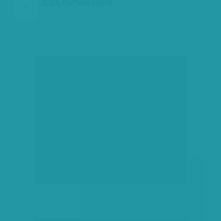
ELŐZŐ:
CSATTANÓ SISAKOK
társadalmi célú hirdetés