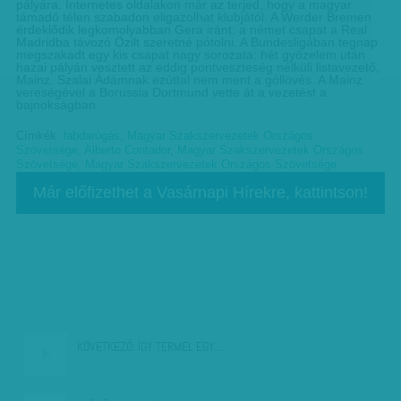
pályára. Internetes oldalakon már az terjed, hogy a magyar
támadó télen szabadon eligazolhat klubjától. A Werder Bremen
érdeklődik legkomolyabban Gera iránt; a német csapat a Real
Madridba távozó Özilt szeretné pótolni. A Bundesligában tegnap
megszakadt egy kis csapat nagy sorozata: hét győzelem után
hazai pályán vesztett az eddig pontveszteség nélküli listavezető,
Mainz. Szalai Ádámnak ezúttal nem ment a góllövés. A Mainz
vereségével a Borussia Dortmund vette át a vezetést a
bajnokságban.
Címkék:
labdarúgás
,
Magyar Szakszervezetek Országos
Szövetsége
,
Alberto Contador
,
Magyar Szakszervezetek Országos
Szövetsége
,
Magyar Szakszervezetek Országos Szövetsége
Már előfizethet a Vasárnapi Hírekre, kattintson!
KÖVETKEZŐ:
ÍGY TERMEL EGY…