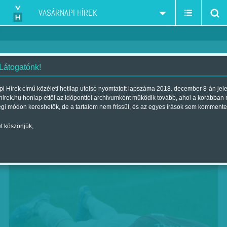
VASÁRNAPI HÍREK
 Látogatónk!
Vége a mainzi menetelésnek
i Hírek című közéleti hetilap utolsó nyomtatott lapszáma 2018. december 8-án jel
hirek.hu honlap ettől az időponttól archívumként működik tovább, ahol a korábban
Szerző:
Ács Dániel
| Megjelent a 2010. október 17.-i lapszámban
égi módon kereshetők, de a tartalom nem frissül, és az egyes írások sem kommente
t köszönjük,
A Liverpool csapatának eladása szinte mindent
háttérbe szorított az angliai focivilágban.