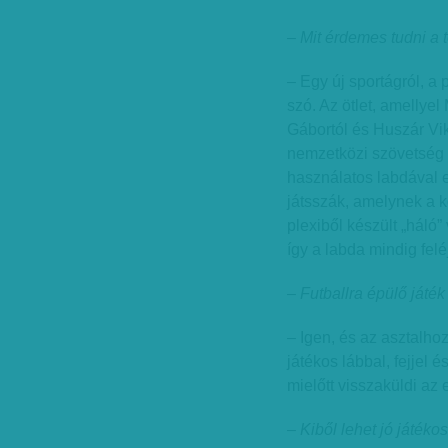
– Mit érdemes tudni a 
– Egy új sportágról, a
szó. Az ötlet, amellye
Gábortól és Huszár Vik
nemzetközi szövetség el
használatos labdával e
játsszák, amelynek a k
plexiből készült „háló”
így a labda mindig felé
– Futballra épülő játék 
– Igen, és az asztalho
játékos lábbal, fejjel 
mielőtt visszaküldi az e
– Kiből lehet jó játéko