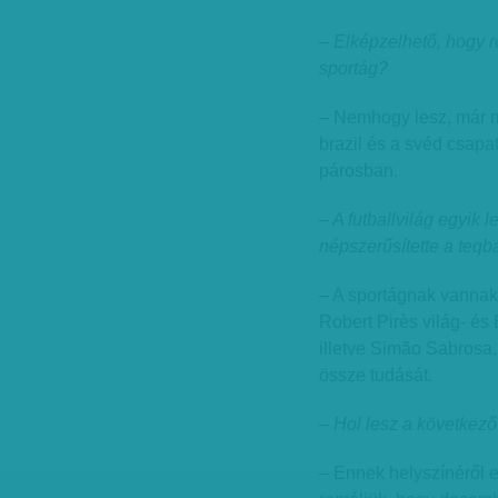
– Elképzelhető, hogy r
sportág?
– Nemhogy lesz, már mo
brazil és a svéd csapa
párosban.
– A futballvilág egyik 
népszerűsítette a teqb
– A sportágnak vannak
Robert Pirès világ- és
illetve Simão Sabrosa,
össze tudását.
– Hol lesz a következ
– Ennek helyszínéről e