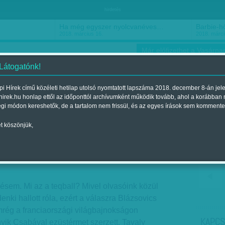
hirdetés
Ha még egyszer nyolcvanéves…
Barbie-h
2018. március 16.
2018. márci
Már előfizethet a Vasárnap
 Látogatónk!
i Hírek című közéleti hetilap utolsó nyomtatott lapszáma 2018. december 8-án jel
hirek.hu honlap ettől az időponttól archívumként működik tovább, ahol a korábban
ókusz
Szerintem
Ízlés
Sport
égi módon kereshetők, de a tartalom nem frissül, és az egyes írások sem kommente
t köszönjük,
magyar találmány
elent a 2018. október 27.-i lapszámban
ésem. Mi az a teqball? Mivel olvasóink közül
nki hallott róla, ezért a válaszra Blázsovics
mrég a franciaországi világbajnokságon
KAPCS
ik Csabával ezüstérmet szerzett. Tavaly