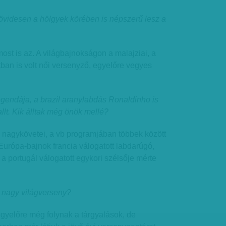
övidesen a hölgyek körében is népszerű lesz a
st is az. A világbajnokságon a malajziai, a
tban is volt női versenyző, egyelőre vegyes
legendája, a brazil aranylabdás Ronaldinho is
allt. Kik álltak még önök mellé?
 nagykövetei, a vb programjában többek között
 Európa-bajnok francia válogatott labdarúgó,
 a portugál válogatott egykori szélsője mérte
ő nagy világverseny?
gyelőre még folynak a tárgyalások, de