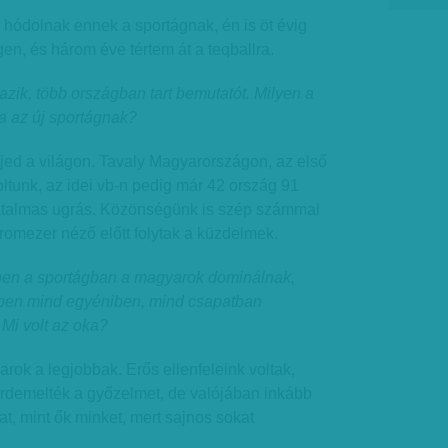
k hódolnak ennek a sportágnak, én is öt évig
n, és három éve tértem át a teqballra.
zik, több országban tart bemutatót. Milyen a
a az új sportágnak?
erjed a világon. Tavaly Magyarországon, az első
ltunk, az idei vb-n pedig már 42 ország 91
 hatalmas ugrás. Közönségünk is szép számmal
áromezer néző előtt folytak a küzdelmek.
bben a sportágban a magyarok dominálnak,
ben mind egyéniben, mind csapatban
 Mi volt az oka?
arok a legjobbak. Erős ellenfeleink voltak,
demelték a győzelmet, de valójában inkább
, mint ők minket, mert sajnos sokat