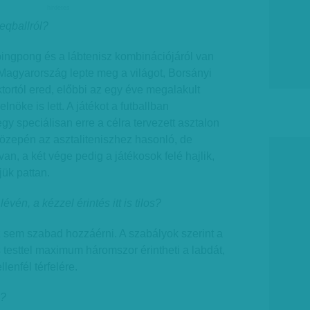
hirdetes
teqballról?
 pingpong és a lábtenisz kombinációjáról van
l Magyarország lepte meg a világot, Borsányi
tortól ered, előbbi az egy éve megalakult
nöke is lett. A játékot a futballban
gy speciálisan erre a célra tervezett asztalon
özepén az asztaliteniszhez hasonló, de
 van, a két vége pedig a játékosok felé hajlik,
jük pattan.
lévén, a kézzel érintés itt is tilos?
z sem szabad hozzáérni. A szabályok szerint a
és testtel maximum háromszor érintheti a labdát,
llenfél térfelére.
s?