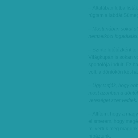
– Általában futballistá
rúgtam a labdát Sümege
– Mostanában sokat uta
nemzetközi fogadtatás
– Szinte futótűzként t
Világkupán is sokan vo
sportolója indult. Ez
volt, a döntőkön két-h
– Úgy tartják, hogy e
most azonban a döntő
vereséget szenvedtek.
– Állítom, hogy a magy
elismerem, hogy megér
mi vertük meg magunkat
hibáztunk.