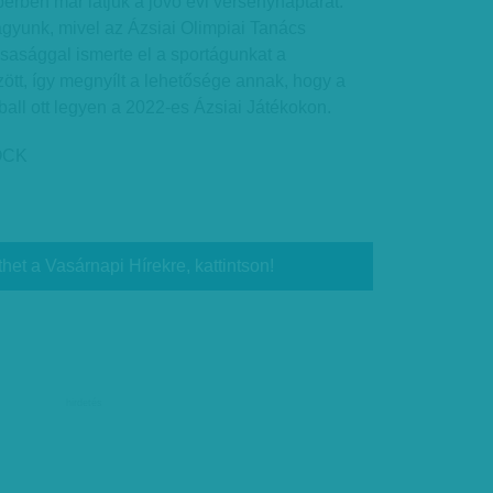
rben már látjuk a jövő évi versenynaptárat.
yunk, mivel az Ázsiai Olimpiai Tanács
sasággal ismerte el a sportágunkat a
ött, így megnyílt a lehetősége annak, hogy a
ball ott legyen a 2022-es Ázsiai Játékokon.
OCK
thet a Vasárnapi Hírekre, kattintson!
hirdetés