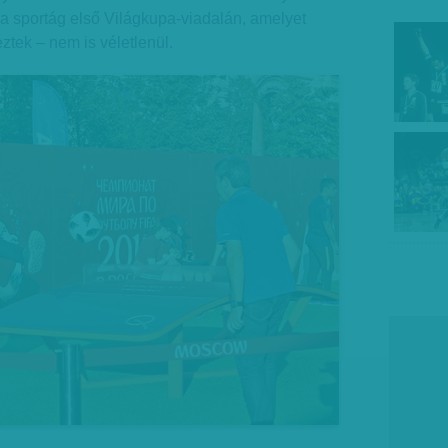
a sportág első Világkupa-viadalán, amelyet
tek – nem is véletlenül.