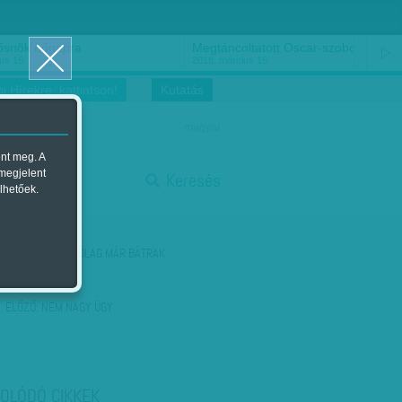
ősnők nőnapra
Megtáncoltatott Oscar-szobor
us 16.
2018. március 16.
i Hírekre, kattintson!
Kutatás
magyar
ent meg. A
start
 megjelent
Keresés
lhetőek.
stop
KÖVETKEZŐ:
UTÓLAG MÁR BÁTRAK
ELŐZŐ:
NEM NAGY ÜGY
OLÓDÓ CIKKEK