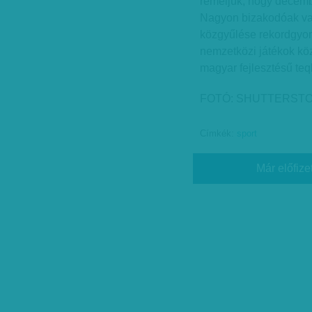
reméljük, hogy decembe
Nagyon bizakodóak vag
közgyűlése rekordgyor
nemzetközi játékok köz
magyar fejlesztésű teq
FOTÓ: SHUTTERST
Címkék:
sport
Már előfize