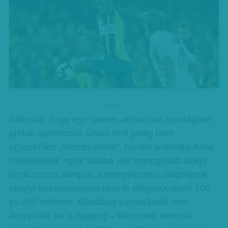
hirdetes
Ritkaság, hogy egy sikeres atléta más sportágban
próbál szerencsét. Usain Bolt pedig nem
egyszerűen „sikeres atléta”, hanem a rövidtávfutás
történetének egyik valaha volt legnagyobb alakja.
Nyolcszoros olimpiai, tizenegyszeres világbajnok,
tavalyi visszavonulása után is világcsúcstartó 100
és 200 méteren. Ráadásul pályafutását nem
árnyékolta be a dopping – kilencedik olimpiai