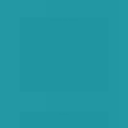
társadalmi célú hirdetés
hirdetés