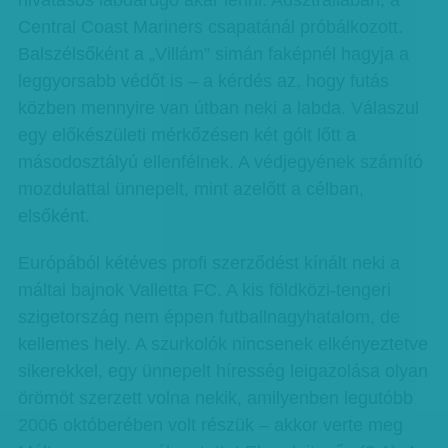
hivatásos labdarúgó akar lenni. Ausztráliában, a
Central Coast Mariners csapatánál próbálkozott.
Balszélsőként a „Villám” simán faképnél hagyja a
leggyorsabb védőt is – a kérdés az, hogy futás
közben mennyire van útban neki a labda. Válaszul
egy előkészületi mérkőzésen két gólt lőtt a
másodosztályú ellenfélnek. A védjegyének számító
mozdulattal ünnepelt, mint azelőtt a célban,
elsőként.
Európából kétéves profi szerződést kínált neki a
máltai bajnok Valletta FC. A kis földközi-tengeri
szigetország nem éppen futballnagyhatalom, de
kellemes hely. A szurkolók nincsenek elkényeztetve
sikerekkel, egy ünnepelt híresség leigazolása olyan
örömöt szerzett volna nekik, amilyenben legutóbb
2006 októberében volt részük – akkor verte meg