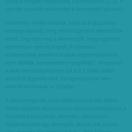
Málta a magyar válogatottat Eb-selejtezőn (2-1). A
sprinter azonban elhárította a kecsegtető ajánlatot.
November elejére kiderült, hogy Bolt ausztráliai
karrierje elakadt, még mielőtt igazából elkezdődött
volna. Úgy vált meg a Marinerstől, hogy egyetlen
tétmeccsen sem szerepelt. A hivatalos
szóhasználat szerint a további együttműködésre
nem találtak „kereskedelmi megoldást”. Magyarán
a klub nem tudta kifizetni azt a 2,1 millió dollárt,
amit Bolt ügynöke kért, és szponzorokat sem
sikerült bevonniuk az üzletbe.
A sprinterlegenda most újabb esélyre vár, hátha
valaki hajlandó finanszírozni tétova kezdőlépéseit a
tizenhatos környékén. Bármikor, bárhonnan
bejelentkezhet egy támogató, akinek sok pénze