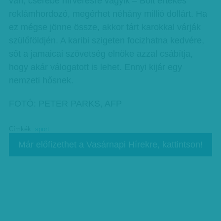
van, cserébe hírverésre vágyik – Bolt értékes
reklámhordozó, megérhet néhány millió dollárt. Ha
ez mégse jönne össze, akkor tárt karokkal várják
szülőföldjén. A karibi szigeten focizhatna kedvére,
sőt a jamaicai szövetség elnöke azzal csábítja,
hogy akár válogatott is lehet. Ennyi kijár egy
nemzeti hősnek.
FOTÓ: PETER PARKS, AFP
Címkék:
sport
Már előfizethet a Vasárnapi Hírekre, kattintson!