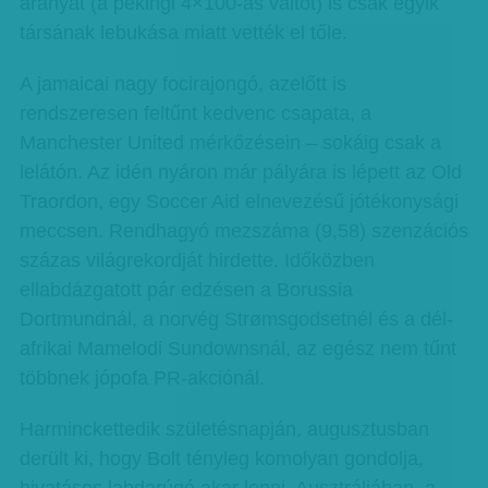
aranyát (a pekingi 4×100-as váltót) is csak egyik
társának lebukása miatt vették el tőle.
A jamaicai nagy focirajongó, azelőtt is
rendszeresen feltűnt kedvenc csapata, a
Manchester United mérkőzésein – sokáig csak a
lelátón. Az idén nyáron már pályára is lépett az Old
Traordon, egy Soccer Aid elnevezésű jótékonysági
meccsen. Rendhagyó mezszáma (9,58) szenzációs
százas világrekordját hirdette. Időközben
ellabdázgatott pár edzésen a Borussia
Dortmundnál, a norvég Strømsgodsetnél és a dél-
afrikai Mamelodi Sundownsnál, az egész nem tűnt
többnek jópofa PR-akciónál.
Harminckettedik születésnapján, augusztusban
derült ki, hogy Bolt tényleg komolyan gondolja,