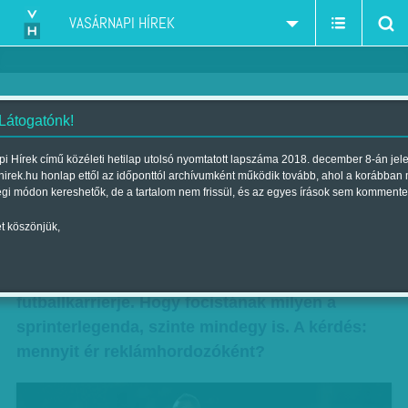
VASÁRNAPI HÍREK
 Látogatónk!
Zavarja a labda
i Hírek című közéleti hetilap utolsó nyomtatott lapszáma 2018. december 8-án jel
hirek.hu honlap ettől az időponttól archívumként működik tovább, ahol a korábban
Szerző:
Bártfai Gergely
| Megjelent a 2018. november 10.-i
égi módon kereshetők, de a tartalom nem frissül, és az egyes írások sem kommente
lapszámban
t köszönjük,
Ez nem úgy ment, mint a villám. Lassan,
botladozva indul Usain Bolt profi
futballkarrierje. Hogy focistának milyen a
sprinterlegenda, szinte mindegy is. A kérdés:
mennyit ér reklámhordozóként?