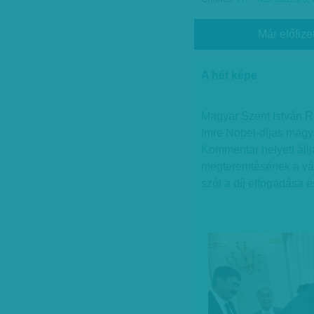
Már előfize
A hét képe
Magyar Szent István R
Imre Nobel-díjas magya
Kommentár helyett állj
megteremtésének a vá
szól a díj elfogadása é