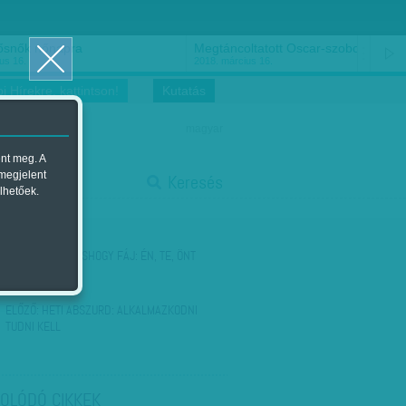
ősnők nőnapra
Megtáncoltatott Oscar-szobor
us 16.
2018. március 16.
i Hírekre, kattintson!
Kutatás
magyar
ent meg. A
start
 megjelent
Keresés
lhetőek.
stop
KÖVETKEZŐ:
MÁSHOGY FÁJ: ÉN, TE, ÖNT
ELŐZŐ:
HETI ABSZURD: ALKALMAZKODNI
TUDNI KELL
OLÓDÓ CIKKEK