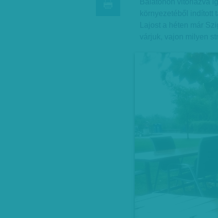
Balatonon vitorlázva ig
környezetéből indított
Lajost a héten már Szig
várjuk, vajon milyen s