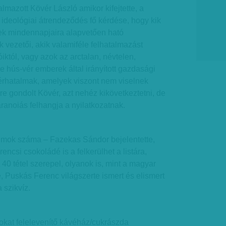
mazott Kövér László amikor kifejtette, a
ó ideológiai átrendeződés fő kérdése, hogy kik
k mindennapjaira alapvetően ható
k vezetői, akik valamiféle felhatalmazást
iktól, vagy azok az arctalan, névtelen,
 hús-vér emberek által irányított gazdasági
térhatalmak, amelyek viszont nem viselnek
re gondolt Kövér, azt nehéz kikövetkeztetni, de
ranoiás felhangja a nyilatkozatnak.
umok száma – Fazekas Sándor bejelentette,
ncsi csokoládé is a felkerülhet a listára,
40 tétel szerepel, olyanok is, mint a magyar
e, Puskás Ferenc világszerte ismert és elismert
 szikvíz.
kat felelevenítő kávéház/cukrászda