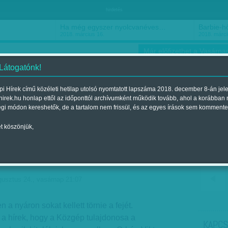
hirdetés
Ha még egyszer nyolcvanéves…
Barbie-h
2018. március 16.
2018. márci
Már előfizethet a Vasárnap
 Látogatónk!
i Hírek című közéleti hetilap utolsó nyomtatott lapszáma 2018. december 8-án jel
hirek.hu honlap ettől az időponttól archívumként működik tovább, ahol a korábban
ókusz
Szerintem
Ízlés
Sport
égi módon kereshetők, de a tartalom nem frissül, és az egyes írások sem kommente
t köszönjük,
szállása: Simicska végre
gusztus 24., vasárnap 21:07
a nyáron sokat kellett törnie a fejét.
 a hírek, hogy a Közgép tulajdonosa a
KAPCS