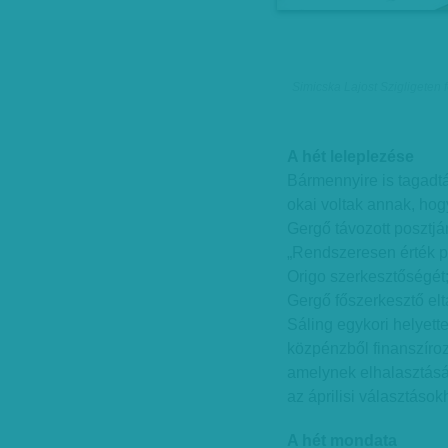
Simicska Lajost Szigligeten f
A hét leleplezése
Bármennyire is tagadtá
okai voltak annak, hog
Gergő távozott posztjár
„Rendszeresen érték pol
Origo szerkesztőségét;
Gergő főszerkesztő elt
Sáling egykori helyett
közpénzből finanszírozot
amelynek elhalasztásár
az áprilisi választások
A hét mondata