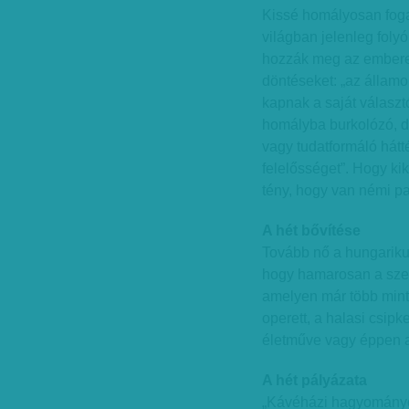
Kissé homályosan fogal
világban jelenleg foly
hozzák meg az embere
döntéseket: „az államo
kapnak a saját választó
homályba burkolózó, de
vagy tudatformáló hát
felelősséget”. Hogy kik
tény, hogy van némi pa
A hét bővítése
Tovább nő a hungarik
hogy hamarosan a szere
amelyen már több mint 
operett, a halasi csipk
életműve vagy éppen a
A hét pályázata
„Kávéházi hagyományo