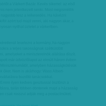
érlőt a Várkert Bazár. Kevés sikerrel: az első
anis nem jelentkezett senki. Most megismétlik
a nagyobb lesz a lelkesedés. Ha kávézni
kiflit azért tud majd venni, aki nagyon akar, a
osan nyithat üzletet a várkertben.
d kéretlenül levelezni a kormány, ha nagyon
zokra a teljes lakosságnak szétküldött
i, amelyeket a miniszterelnök aláírása díszít.
apott már üdvözlőlapot az elmúlt három évben
 Minisztériumától, amelyben házasságkötésük
k őket. Nem is akárhogy: Wass Albert-
vállalásra buzdító tanácsokkal.
z Emmi ilyen kedves gesztussal ösztönzi a
pításra, talán többen döntenek majd a házasság
űen csak rosszul adják meg a postacímüket.
kommentár
,
Vasárnapi Hírek