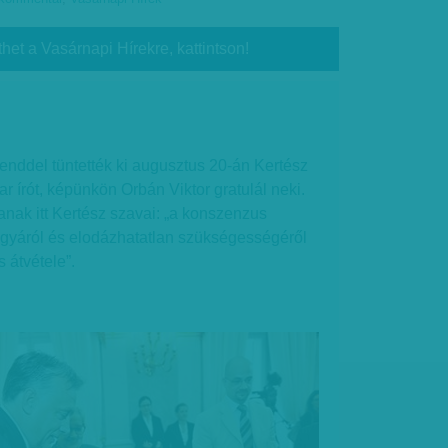
thet a Vasárnapi Hírekre, kattintson!
enddel tüntették ki augusztus 20-án Kertész
r írót, képünkön Orbán Viktor gratulál neki.
anak itt Kertész szavai: „a konszenzus
gyáról és elodázhatatlan szükségességéről
s átvétele”.