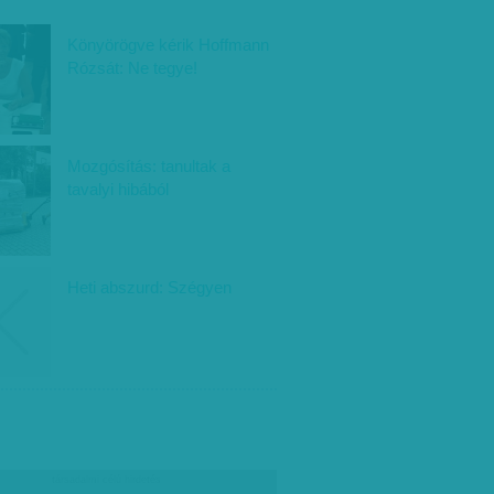
Könyörögve kérik Hoffmann
Rózsát: Ne tegye!
Mozgósítás: tanultak a
tavalyi hibából
Heti abszurd: Szégyen
társadalmi célú hirdetés