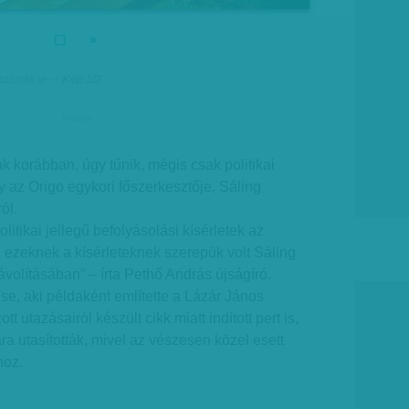
otózták le
-
– Kép 1/2
hirdetes
k korábban, úgy tűnik, mégis csak politikai
y az Origo egykori főszerkesztője, Sáling
ól.
itikai jellegű befolyásolási kísérletek az
 ezeknek a kísérleteknek szerepük volt Sáling
ávolításában” – írta Pethő András újságíró,
ese, aki példaként említette a Lázár János
t utazásairól készült cikk miatt indított pert is,
a utasították, mivel az vészesen közel esett
hoz.