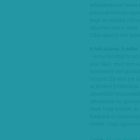
működtetésére” keres b
pályázati kiírásra ugy
majd az eljárást, háth
egyelőre nem is lehet, 
CBA ugyanis már bizony
A hét száma: 5 millió
– ennyi forintból is tu
akar. Igaz, most nem a
üzenetekre kell gondoln
Viszont 110 ezer pár k
az Emberi Erőforrások
alkalmából köszöntötté
idézetekkel és gyermek
Most, hogy kiderült, a
fiatalokat a családala
mellett. Vagy egyszer
Címkék:
A7 - heti abszurd
,