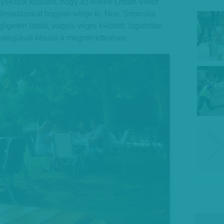
yekszik kitalálni, hogy az ellene Orbán Viktor
 támadásokat hogyan védje ki. Nos, Simicska
ligeten látták, vagyis végre kikötött. Izgatottan
tratégiával készül a megmérettetésre.