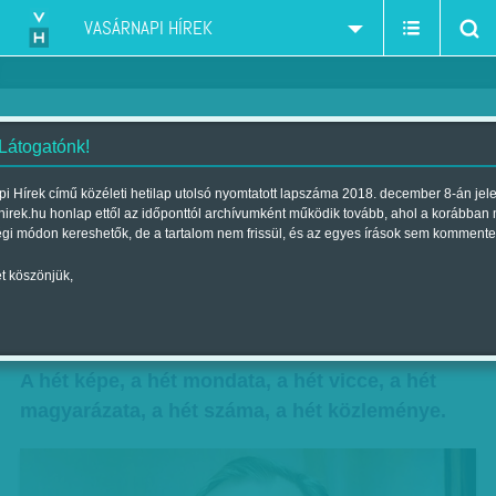
VASÁRNAPI HÍREK
 Látogatónk!
A látszat csal: ez nem egy
i Hírek című közéleti hetilap utolsó nyomtatott lapszáma 2018. december 8-án jel
hirek.hu honlap ettől az időponttól archívumként működik tovább, ahol a korábban
festmény Pintér
égi módon kereshetők, de a tartalom nem frissül, és az egyes írások sem kommente
belügyminiszterről
t köszönjük,
Szerző:
Diószegi-Horváth Nóra
| Megjelent a 2015. április 25.-i
lapszámban
A hét képe, a hét mondata, a hét vicce, a hét
magyarázata, a hét száma, a hét közleménye.