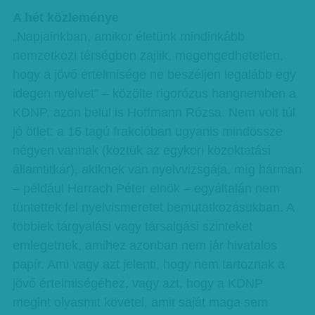
A hét közleménye
„Napjainkban, amikor életünk mindinkább
nemzetközi térségben zajlik, megengedhetetlen,
hogy a jövő értelmisége ne beszéljen legalább egy
idegen nyelvet” – közölte rigorózus hangnemben a
KDNP, azon belül is Hoffmann Rózsa. Nem volt túl
jó ötlet: a 16 tagú frakcióban ugyanis mindössze
négyen vannak (köztük az egykori közoktatási
államtitkár), akiknek van nyelvvizsgája, míg hárman
– például Harrach Péter elnök – egyáltalán nem
tüntettek fel nyelvismeretet bemutatkozásukban. A
többiek tárgyalási vagy társalgási szinteket
emlegetnek, amihez azonban nem jár hivatalos
papír. Ami vagy azt jelenti, hogy nem tartoznak a
jövő értelmiségéhez, vagy azt, hogy a KDNP
megint olyasmit követel, amit saját maga sem