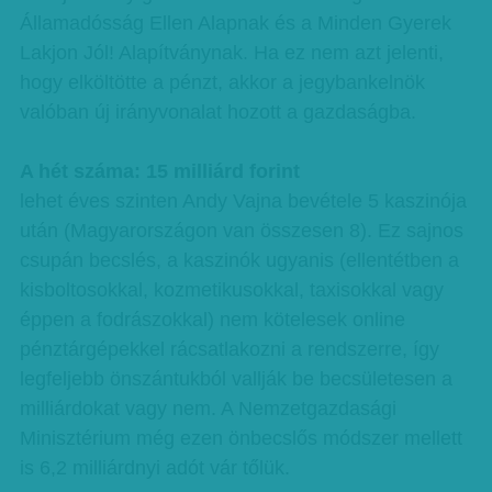
Államadósság Ellen Alapnak és a Minden Gyerek
Lakjon Jól! Alapítványnak. Ha ez nem azt jelenti,
hogy elköltötte a pénzt, akkor a jegybankelnök
valóban új irányvonalat hozott a gazdaságba.
A hét száma: 15 milliárd forint
lehet éves szinten Andy Vajna bevétele 5 kaszinója
után (Magyarországon van összesen 8). Ez sajnos
csupán becslés, a kaszinók ugyanis (ellentétben a
kisboltosokkal, kozmetikusokkal, taxisokkal vagy
éppen a fodrászokkal) nem kötelesek online
pénztárgépekkel rácsatlakozni a rendszerre, így
legfeljebb önszántukból vallják be becsületesen a
milliárdokat vagy nem. A Nemzetgazdasági
Minisztérium még ezen önbecslős módszer mellett
is 6,2 milliárdnyi adót vár tőlük.