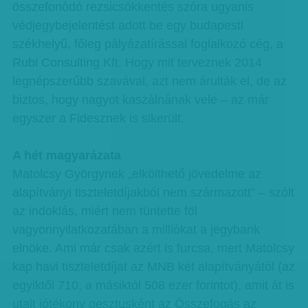
összefonódó rezsicsökkentés szóra ugyanis
védjegybejelentést adott be egy budapesti
székhelyű, főleg pályázatírással foglalkozó cég, a
Rubi Consulting Kft. Hogy mit terveznek 2014
legnépszerűbb szavával, azt nem árulták el, de az
biztos, hogy nagyot kaszálnának vele – az már
egyszer a Fidesznek is sikerült.
A hét magyarázata
Matolcsy Györgynek „elkölthető jövedelme az
alapítványi tiszteletdíjakból nem származott” – szólt
az indoklás, miért nem tüntette föl
vagyonnyilatkozatában a milliókat a jegybank
elnöke. Ami már csak azért is furcsa, mert Matolcsy
kap havi tiszteletdíjat az MNB két alapítványától (az
egyiktől 710, a másiktól 508 ezer forintot), amit át is
utalt jótékony gesztusként az Összefogás az