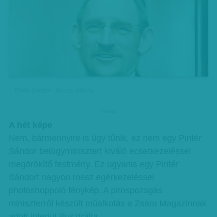
Pintér Sándor - Forrás: 444.hu
hirdetes
A hét képe
Nem, bármennyire is úgy tűnik, ez nem egy Pintér
Sándor belügyminisztert kiváló ecsetkezeléssel
megörökítő festmény. Ez ugyanis egy Pintér
Sándort nagyon rossz egérkezeléssel
photoshoppoló fénykép. A pirospozsgás
miniszterről készült műalkotás a Zsaru Magazinnak
adott interjút illusztrálta.