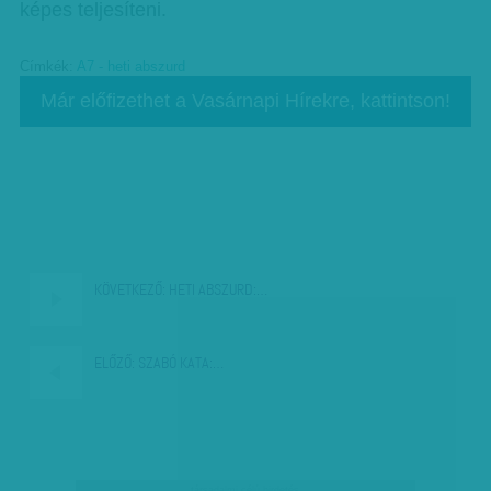
képes teljesíteni.
Címkék:
A7 - heti abszurd
Már előfizethet a Vasárnapi Hírekre, kattintson!
KÖVETKEZŐ:
HETI ABSZURD:…
ELŐZŐ:
SZABÓ KATA:…
társadalmi célú hirdetés