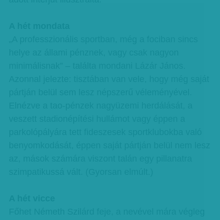
A hét mondata
„A professzionális sportban, még a fociban sincs
helye az állami pénznek, vagy csak nagyon
minimálisnak” – találta mondani Lázár János.
Azonnal jelezte: tisztában van vele, hogy még saját
pártján belül sem lesz népszerű véleményével.
Elnézve a tao-pénzek nagyüzemi herdálását, a
veszett stadionépítési hullámot vagy éppen a
parkolópályára tett fideszesek sportklubokba való
benyomkodását, éppen saját pártján belül nem lesz
az, mások számára viszont talán egy pillanatra
szimpatikussá vált. (Gyorsan elmúlt.)
A hét vicce
Főhet Németh Szilárd feje, a nevével mára végleg