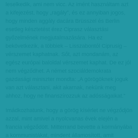
leselkedik, ami nem vicc. Az imént használtam azt
a kifejezést, hogy „ragály”, és ez annyiban jogos,
hogy minden aggály dacára Brüsszel és Berlin
esetleg késztetést érez Ciprasz választási
győzelmének megjutalmazására. Ha ez
bekövetkezik, a többiek – Lisszabontól Ciprusig –
vérszemet kaphatnak. Sőt, azt mondanám, az
egész európai baloldal vérszemet kaphat. De ez jól
nem végződhet. A német szociáldemokrata
gazdasági miniszter mondta: „A görögöknek joguk
van azt választani, akit akarnak, nekünk meg
ahhoz, hogy ne finanszírozzuk az adósságaikat.”
Imádkozhatunk, hogy a görög kísérlet ne végződjön
azzal, mint amivel a nyolcvanas évek elején a
francia végződött. Mitterrand bevette a kormányába
a kommunistákat, mindent államosított, amit