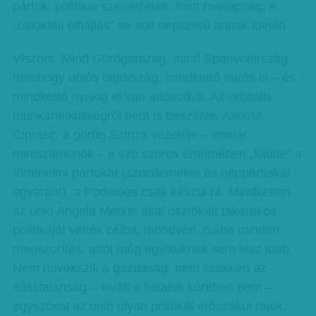
pártok, politikai szervezetek, mint manapság. A
„baloldali elhajlás” se volt népszerű annak idején.
Viszont. Mind Görögország, mind Spanyolország
nemhogy uniós tagország, mindkettő eurós is – és
mindkettő nyakig el van adósodva. Az orbitális
munkanélküliségről nem is beszélve. Alexisz
Ciprasz, a görög Sziriza vezetője – immár
miniszterelnök – a szó szoros értelmében „kilőtte” a
történelmi pártokat (szocdemeket és néppártiakat
egyaránt), a Podemos csak készül rá. Mindketten
az unió Angela Merkel által ösztökélt takarékos
politikáját vették célba, mondván, hiába minden
megszorítás, attól még egyiküknek sem lesz jobb.
Nem növekszik a gazdaság, nem csökken az
állástalanság – kivált a fiatalok körében nem –,
egyszóval az unió olyan politikát erőszakol rájuk,