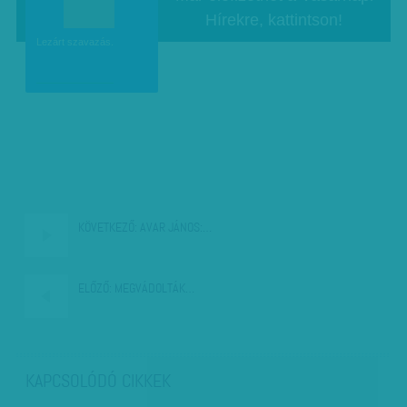
Hírekre, kattintson!
b
Lezárt szavazás.
KÖVETKEZŐ:
AVAR JÁNOS:…
ELŐZŐ:
MEGVÁDOLTÁK…
KAPCSOLÓDÓ CIKKEK