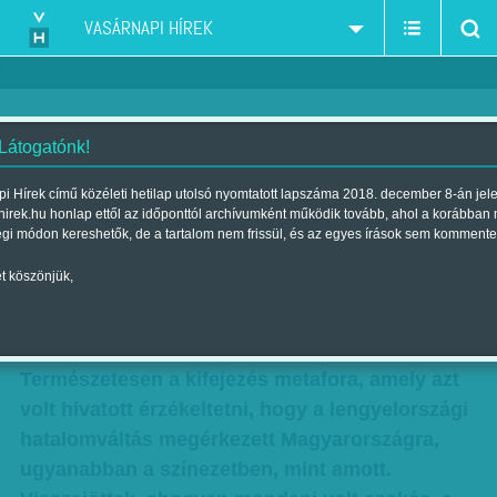
VASÁRNAPI HÍREK
 Látogatónk!
Aczél Endre: Athéni gyors
i Hírek című közéleti hetilap utolsó nyomtatott lapszáma 2018. december 8-án jel
hirek.hu honlap ettől az időponttól archívumként működik tovább, ahol a korábban
Szerző:
Aczél Endre
| Megjelent a 2015. február 01.-i lapszámban
égi módon kereshetők, de a tartalom nem frissül, és az egyes írások sem kommente
t köszönjük,
Gondolom, nem mindenkinek ment ki a fejéből
az elmúlt két évtized egyik klasszikus
politológiai terminusa: a „varsói gyors”.
Természetesen a kifejezés metafora, amely azt
volt hivatott érzékeltetni, hogy a lengyelországi
hatalomváltás megérkezett Magyarországra,
ugyanabban a színezetben, mint amott.