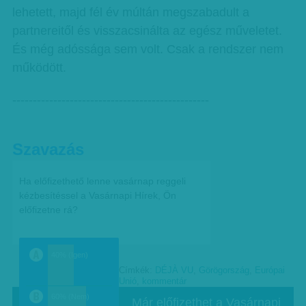
lehetett, majd fél év múltán megszabadult a
partnereitől és visszacsinálta az egész műveletet.
És még adóssága sem volt. Csak a rendszer nem
működött.
------------------------------------------------
Szavazás
Ha előfizethető lenne vasárnap reggeli
kézbesítéssel a Vasárnapi Hírek, Ön
előfizetne rá?
40% (Igen)
Címkék:
DÉJÀ VU
,
Görögország
,
Európai
a
Unió
,
kommentár
60% (Nem)
Már előfizethet a Vasárnapi