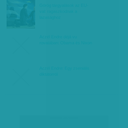
Görög tárgyalások az EU-
val: ragaszkodnak a
lazasághoz
Aczél Endre déjá vu
rovatában: Obama és Nixon
Aczél Endre: Egy zseniális
diktátorról
társadalmi célú hirdetés