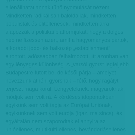
ellenállhatatlannak tűnő nyomulását nézem.
Mindketten radikálisan baloldaliak, mindketten
populisták és elitellenesek, mindketten arra
alapozzák a politikai platformjukat, hogy a dolgos
nép ne fizessen azért, amit a hagyományos pártok,
a korábbi jobb- és balközép „establishment”
elrontott, adósságban felhalmozott. Itt azonban van
egy lényeges különbség. A „varsói gyors” legfeljebb
Budapestre futott be, de késői párja – amelyet
nevezzünk athéni gyorsnak – félő, hogy ragályt
terjeszt maga körül. Lengyeleknek, magyaroknak
módjuk sem volt rá. A kérdéses időpontokban
egyikünk sem volt tagja az Európai Uniónak,
egyikünknek sem volt eurója (igaz, ma sincs), és
egyáltalán nem szaporodtak el annyira az
unióellenes, multikulti-ellenes, bevándorlásellenes