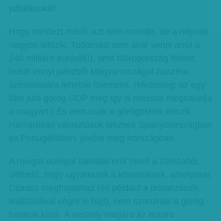
juttatásokat!
Hogy mindezt miből, azt nem mondja, de a népnek
nagyon tetszik. Tudomást sem akar venni arról a
240 milliárd euróról(!), amit Görögország fölvett,
holott ennyi pénzből Magyarországot Ausztria
színvonalára lehetne fölemelni. (Mellesleg: az egy
főre jutó görög GDP még így is messze meghaladja
a magyart.) És nem csak a görögöknek tetszik.
Hamarosan választások lesznek Spanyolországban
és Portugáliában, jövőre meg Írországban.
A nyugat-európai baloldal erőt merít a Szirizából.
Vélhető, hogy ugyanazok a követelések, amelyeket
Ciprasz megfogalmaz (és például a privatizációk
leállításával végre is hajt), nem szorulnak a görög
határok közé. A veszély magára az euróra