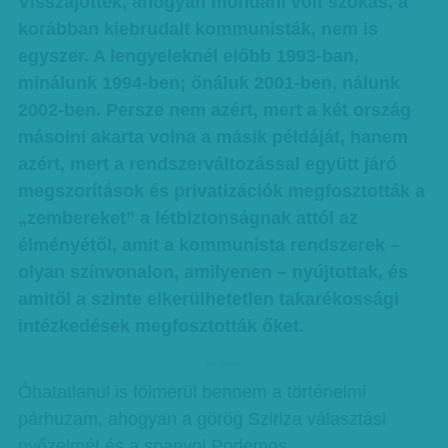
Visszajöttek, ahogyan mondani volt szokás, a
korábban kiebrudalt kommunisták, nem is
egyszer. A lengyeleknél előbb 1993-ban,
minálunk 1994-ben; őnáluk 2001-ben, nálunk
2002-ben. Persze nem azért, mert a két ország
másolni akarta volna a másik példáját, hanem
azért, mert a rendszerváltozással együtt járó
megszorítások és privatizációk megfosztották a
„zembereket” a létbiztonságnak attól az
élményétől, amit a kommunista rendszerek –
olyan színvonalon, amilyenen – nyújtottak, és
amitől a szinte elkerülhetetlen takarékossági
intézkedések megfosztották őket.
hirdetes
Óhatatlanul is fölmerül bennem a történelmi
párhuzam, ahogyan a görög Sziriza választási
győzelmét és a spanyol Podemos