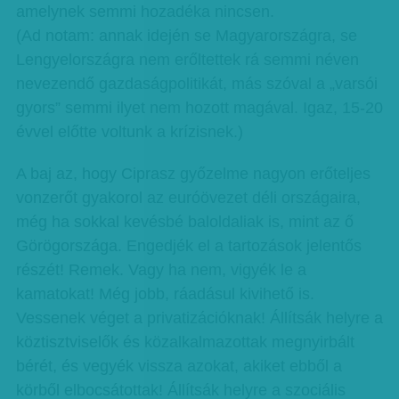
amelynek semmi hozadéka nincsen.
(Ad notam: annak idején se Magyarországra, se
Lengyelországra nem erőltettek rá semmi néven
nevezendő gazdaságpolitikát, más szóval a „varsói
gyors” semmi ilyet nem hozott magával. Igaz, 15-20
évvel előtte voltunk a krízisnek.)
A baj az, hogy Ciprasz győzelme nagyon erőteljes
vonzerőt gyakorol az euróövezet déli országaira,
még ha sokkal kevésbé baloldaliak is, mint az ő
Görögországa. Engedjék el a tartozások jelentős
részét! Remek. Vagy ha nem, vigyék le a
kamatokat! Még jobb, ráadásul kivihető is.
Vessenek véget a privatizációknak! Állítsák helyre a
köztisztviselők és közalkalmazottak megnyirbált
bérét, és vegyék vissza azokat, akiket ebből a
körből elbocsátottak! Állítsák helyre a szociális