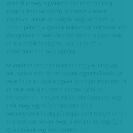
részéről (amely egyébként nap mint nap meg
akarja állítani Brüsszelt). Másrészt a Brexit
megnöveli annak az esélyét, hogy az ősszel a
londoni pénzügyi gondok hullámokat keltsenek más
térségekben is; nem árt előre üzenni a piacoknak:
ez itt a stabilitás szigete, akár az eurót is
bevezethetnénk, ha akarnánk.
Az euróhoz azonban nemcsak hogy EU-tagság
kell, hanem több és szorosabb együttműködés az
MNB és az Európai Központi Bank (ECB) között. Itt
az MNB-nek új fejezetet lehetne nyitni az
értekezésben; ehelyett inkább emlékezzünk meg
arról, hogy egy másik miniszter (és a
kormányszóvivő) alig pár napja adott hangot annak:
nem biztosak abban, hogy a további EU-tagságra
szavaznának egy erről rendezendő