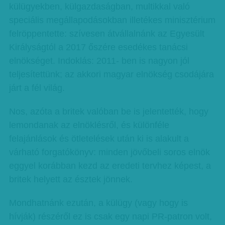
külügyekben, külgazdaságban, multikkal való
speciális megállapodásokban illetékes minisztérium
felröppentette: szívesen átvállalnánk az Egyesült
Királyságtól a 2017 őszére esedékes tanácsi
elnökséget. Indoklás: 2011- ben is nagyon jól
teljesítettünk; az akkori magyar elnökség csodájára
járt a fél világ.
Nos, azóta a britek valóban be is jelentették, hogy
lemondanak az elnöklésről, és különféle
felajánlások és ötletelések után ki is alakult a
várható forgatókönyv: minden jövőbeli soros elnök
eggyel korábban kezd az eredeti tervhez képest, a
britek helyett az észtek jönnek.
Mondhatnánk ezután, a külügy (vagy hogy is
hívják) részéről ez is csak egy napi PR-patron volt,