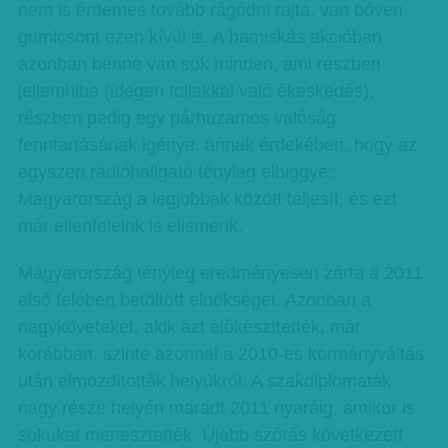
nem is érdemes tovább rágódni rajta, van bőven
gumicsont ezen kívül is. A hamiskás akcióban
azonban benne van sok minden, ami részben
jellemhiba (idegen tollakkal való ékeskedés),
részben pedig egy párhuzamos valóság
fenntartásának igénye, annak érdekében, hogy az
egyszeri rádióhallgató tényleg elhiggye:
Magyarország a legjobbak között teljesít, és ezt
már ellenfeleink is elismerik.
Magyarország tényleg eredményesen zárta a 2011
első felében betöltött elnökséget. Azonban a
nagyköveteket, akik azt előkészítették, már
korábban, szinte azonnal a 2010-es kormányváltás
után elmozdították helyükről. A szakdiplomaták
nagy része helyén maradt 2011 nyaráig, amikor is
sokukat menesztették. Újabb szórás következett