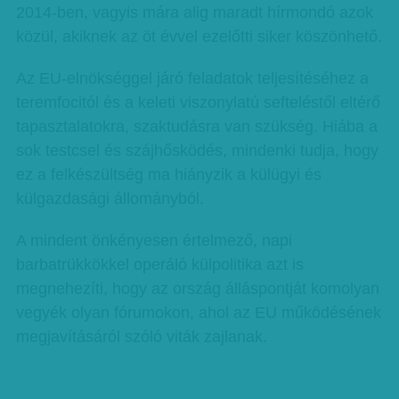
2014-ben, vagyis mára alig maradt hírmondó azok
közül, akiknek az öt évvel ezelőtti siker köszönhető.
Az EU-elnökséggel járó feladatok teljesítéséhez a
teremfocitól és a keleti viszonylatú sefteléstől eltérő
tapasztalatokra, szaktudásra van szükség. Hiába a
sok testcsel és szájhősködés, mindenki tudja, hogy
ez a felkészültség ma hiányzik a külügyi és
külgazdasági állományból.
A mindent önkényesen értelmező, napi
barbatrükkökkel operáló külpolitika azt is
megnehezíti, hogy az ország álláspontját komolyan
vegyék olyan fórumokon, ahol az EU működésének
megjavításáról szóló viták zajlanak.