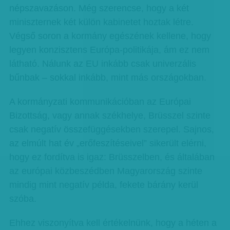
népszavazáson. Még szerencse, hogy a két
miniszternek két külön kabinetet hoztak létre.
Végső soron a kormány egészének kellene, hogy
legyen konzisztens Európa-politikája, ám ez nem
látható. Nálunk az EU inkább csak univerzális
bűnbak – sokkal inkább, mint más országokban.
A kormányzati kommunikációban az Európai
Bizottság, vagy annak székhelye, Brüsszel szinte
csak negatív összefüggésekben szerepel. Sajnos,
az elmúlt hat év „erőfeszítéseivel” sikerült elérni,
hogy ez fordítva is igaz: Brüsszelben, és általában
az európai közbeszédben Magyarország szinte
mindig mint negatív példa, fekete bárány kerül
szóba.
Ehhez viszonyítva kell értékelnünk, hogy a héten a