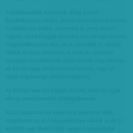
A tudathasadás fennállhat, főleg a nyári
fesztiválszezon idején, amikor talán Szikora Róbert
is valahol azt énekli: „Szeretlek is, meg nem is”.
Sajnos, ami a magyar kormány EU-val kapcsolatos
megnyilatkozásait illeti, ott a „szeretlek is” inkább
blöffök és üres szólamok, a „nem is” viszont a
tényleges cselekedetek síkján jelenik meg (lásd pl.
az EU-források körüli botrányhalmazt, vagy az
újabb migránsügyi plakátkampányt).
Az EU-ból való brit kilépés (Brexit) lehet az egyik
oka az euró-szerelem fellángolásának.
A brit népszavazási eredmény hibahatár fölött
megnövelte az EU népszerűségét nálunk is, és ez
legalább egy kikacsintást megér a kormányzat