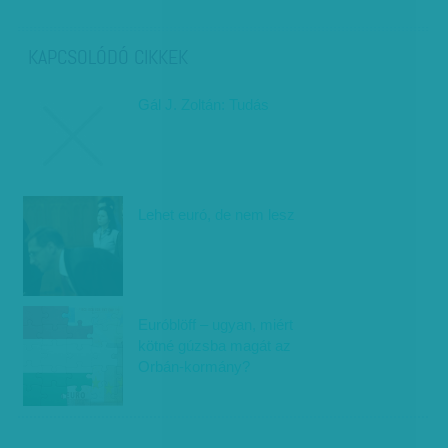
KAPCSOLÓDÓ CIKKEK
Gál J. Zoltán: Tudás
Lehet euró, de nem lesz
Euróblöff – ugyan, miért
kötné gúzsba magát az
Orbán-kormány?