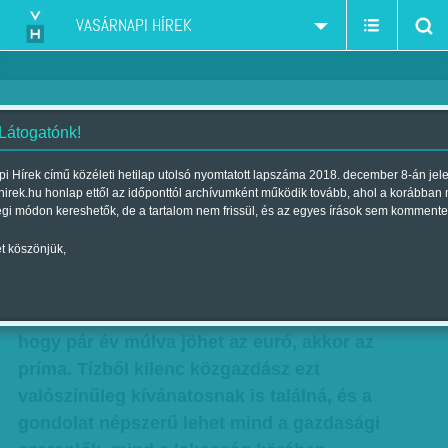
VASÁRNAPI HÍREK
 Látogatónk!
Andor László: Tudathasadás
i Hírek című közéleti hetilap utolsó nyomtatott lapszáma 2018. december 8-án jel
hirek.hu honlap ettől az időponttól archívumként működik tovább, ahol a korábban
Szerző:
Andor László
| Megjelent a 2016. július 23.-i lapszámban
égi módon kereshetők, de a tartalom nem frissül, és az egyes írások sem kommente
t köszönjük,
Jön, jön, jön az euró! Persze, benne van az
Alaptörvényben, hogy a magyar fizetőeszköz a
forint, de ha a gazdasági miniszter azt mondja,
hogy pár év múlva jöhet az euró, akkor az
príma. Tízből kilenc közgazdász ezt
valószínűleg kívánatosnak is találná, és a
gondolat népszerű lehet mind a gazdasági