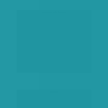
társadalmi célú hirdetés
hirdetés