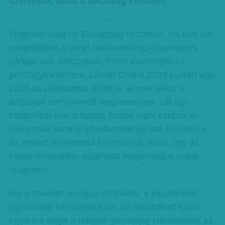
szereplők, mind a lakosság körében.
hirdetes
Magyarország az EU-tagság kezdetén, sőt már azt
megelőzően a minél hamarabbi euróbevezetés
pártján volt. Medgyessy Péter kormányfő és
pénzügyminisztere, László Csaba 2003 nyarán egy
2008-as céldátumot tűzött ki. Ennek akkor a
feltételeit nem sikerült megteremteni, sőt egy
módosított terv is hamar füstbe ment ezután. A
kudarcnak komoly következménye lett, hiszen ha
az eredeti menetrend érvényesült volna, úgy az
egész devizahitel-mizériától megóvhattuk volna
magunkat.
Ma a sokéves európai stagnálás, a jegybankok
egyeztetett kamatpolitikája, az alulértékelt forint
egyaránt segíti a magyar gazdaság közeledését az