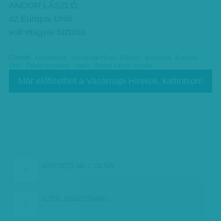
ANDOR LÁSZLÓ,
az Európai Unió
volt magyar biztosa
Címkék:
kommentár
,
Vasárnapi Hírek
,
Fókusz
,
eurózóna
,
Európai
Unió
,
Orbán-kormány
,
Napló - Andor László rovata
Már előfizethet a Vasárnapi Hírekre, kattintson!
KÖVETKEZŐ:
GÁL J. ZOLTÁN:…
ELŐZŐ:
JOGÁSZSZEMMEL:…