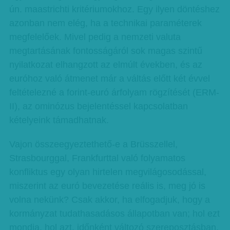
ún. maastrichti kritériumokhoz. Egy ilyen döntéshez
azonban nem elég, ha a technikai paraméterek
megfelelőek. Mivel pedig a nemzeti valuta
megtartásának fontosságáról sok magas szintű
nyilatkozat elhangzott az elmúlt években, és az
euróhoz való átmenet már a váltás előtt két évvel
feltételezné a forint-euró árfolyam rögzítését (ERM-
II), az ominózus bejelentéssel kapcsolatban
kételyeink támadhatnak.
Vajon összeegyeztethető-e a Brüsszellel,
Strasbourggal, Frankfurttal való folyamatos
konfliktus egy olyan hirtelen megvilágosodással,
miszerint az euró bevezetése reális is, meg jó is
volna nekünk? Csak akkor, ha elfogadjuk, hogy a
kormányzat tudathasadásos állapotban van; hol ezt
mondja, hol azt, időnként változó szereposztásban.