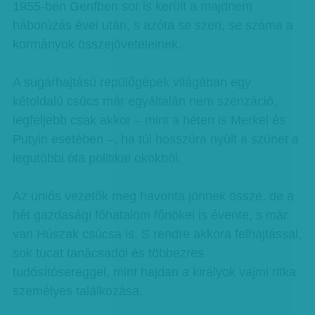
1955-ben Genfben sor is került a majdnem
háborúzás évei után, s azóta se szeri, se száma a
kormányok összejöveteleinek.
A sugárhajtású repülőgépek világában egy
kétoldalú csúcs már egyáltalán nem szenzáció,
legfeljebb csak akkor – mint a héten is Merkel és
Putyin esetében –, ha túl hosszúra nyúlt a szünet a
legutóbbi óta politikai okokból.
Az uniós vezetők meg havonta jönnek össze, de a
hét gazdasági főhatalom főnökei is évente, s már
van Húszak csúcsa is. S rendre akkora felhajtással,
sok tucat tanácsadói és többezres
tudósítósereggel, mint hajdan a királyok vajmi ritka
személyes találkozása.