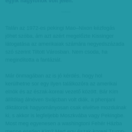
egyik nagyfőnök volt jelen.
hirdetes
Talán az 1972-es pekingi Mao–Nixon kézfogás
jöhet szóba, ám azt azért megelőzte Kissinger
látogatása az amerikaiak számára negyedszázada
szó szerint Tiltott Városban. Nem csoda, ha
megindította a fantáziát.
Már önmagában az is jó kérdés, hogy hol
kerülhetne sor egy ilyen találkozóra az amerikai
elnök és az észak-koreai vezető között. Bár Kim
állítólag álnéven Svájcban volt diák, a phenjani
diktátorok hagyományosan csak elvétve mozdulnak
ki, s akkor is legfeljebb Moszkvába vagy Pekingbe.
Most meg egyenesen a washingtoni Fehér Házba
menne esetleg Kim? Mert egy észak-koreai Trump-