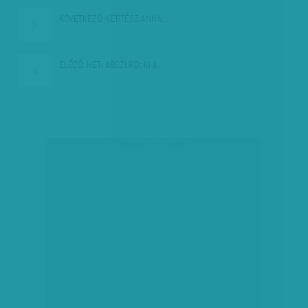
KÖVETKEZŐ:
KERTÉSZ ANNA:…
ELŐZŐ:
HETI ABSZURD: KI A…
társadalmi célú hirdetés