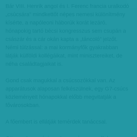
Bár VIII. Henrik angol és I. Ferenc francia uralkodó
„csúcsára” mindkettőt népes nemesi különítmény
kísérte, a napóleoni háborúk korát lezáró,
hónapokig tartó bécsi kongresszus sem csupán a
császár és a cár okán kapta a „táncoló” jelzőt.
Némi túlzással: a mai kormányfők gyakrabban
látják külföldi kollégáikat, mint minisztereiket, de
néha családtagjaikat is.
Gond csak magukkal a csúcsozókkal van. Az
apparátusok alaposan felkészülnek, egy G7-csúcs
közleményeit hónapokkal előbb megvitatják a
fővárosokban.
A főembert is ellátják temérdek tanáccsal.