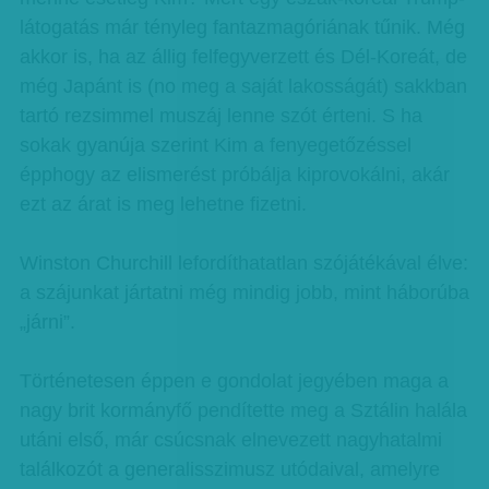
látogatás már tényleg fantazmagóriának tűnik. Még
akkor is, ha az állig felfegyverzett és Dél-Koreát, de
még Japánt is (no meg a saját lakosságát) sakkban
tartó rezsimmel muszáj lenne szót érteni. S ha
sokak gyanúja szerint Kim a fenyegetőzéssel
épphogy az elismerést próbálja kiprovokálni, akár
ezt az árat is meg lehetne fizetni.
Winston Churchill lefordíthatatlan szójátékával élve:
a szájunkat jártatni még mindig jobb, mint háborúba
„járni”.
Történetesen éppen e gondolat jegyében maga a
nagy brit kormányfő pendítette meg a Sztálin halála
utáni első, már csúcsnak elnevezett nagyhatalmi
találkozót a generalisszimusz utódaival, amelyre