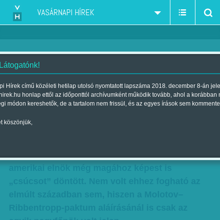
VASÁRNAPI HÍREK
 Látogatónk!
Avar János: Csúcsok csúcsa
i Hírek című közéleti hetilap utolsó nyomtatott lapszáma 2018. december 8-án jel
hirek.hu honlap ettől az időponttól archívumként működik tovább, ahol a korábban
Szerző:
Avar János
| Megjelent a 2017. május 06.-i lapszámban
égi módon kereshetők, de a tartalom nem frissül, és az egyes írások sem kommente
t köszönjük,
Kitalálni sem lehetne szenzációsabbat egy
Donald Trump–Kim Dzsongun
csúcstalálkozónál, amelynek ötletével az
amerikai elnök még magához képest is
„csúcsot” döntött. Nem volt ehhez fogható az
elmúlt században sem, hiszen a Molotov–
Ribbentropp-paktum aláírásánál is csak az