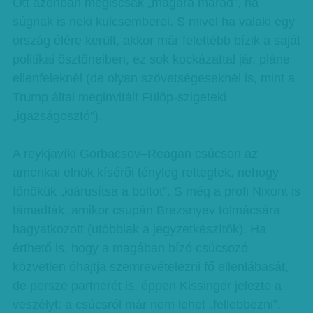
Ott azonban mégiscsak „magára marad”, ha
súgnak is neki kulcsemberei. S mivel ha valaki egy
ország élére került, akkor már felettébb bízik a saját
politikai ösztöneiben, ez sok kockázattal jár, pláne
ellenfeleknél (de olyan szövetségeseknél is, mint a
Trump által meginvitált Fülöp-szigeteki
„igazságosztó”).
A reykjavíki Gorbacsov–Reagan csúcson az
amerikai elnök kísérői tényleg rettegtek, nehogy
főnökük „kiárusítsa a boltot”. S még a profi Nixont is
támadták, amikor csupán Brezsnyev tolmácsára
hagyatkozott (utóbbiak a jegyzetkészítők). Ha
érthető is, hogy a magában bízó csúcsozó
közvetlen óhajtja szemrevételezni fő ellenlábasát,
de persze partnerét is, éppen Kissinger jelezte a
veszélyt: a csúcsról már nem lehet „fellebbezni”.