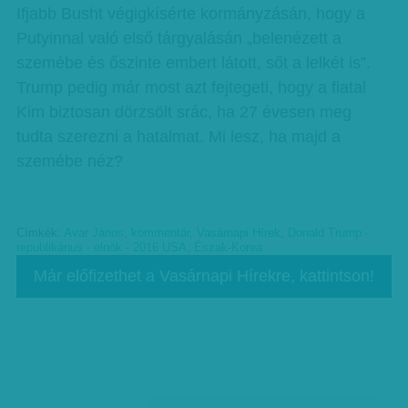
Ifjabb Busht végigkísérte kormányzásán, hogy a
Putyinnal való első tárgyalásán „belenézett a
szemébe és őszinte embert látott, sőt a lelkét is”.
Trump pedig már most azt fejtegeti, hogy a fiatal
Kim biztosan dörzsölt srác, ha 27 évesen meg
tudta szerezni a hatalmat. Mi lesz, ha majd a
szemébe néz?
Címkék:
Avar János
,
kommentár
,
Vasárnapi Hírek
,
Donald Trump -
republikánus - elnök - 2016 USA
,
Észak-Korea
Már előfizethet a Vasárnapi Hírekre, kattintson!